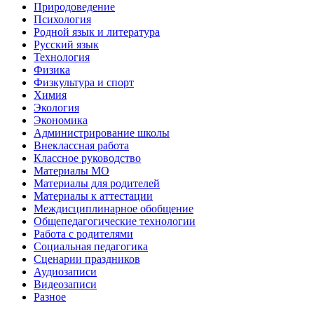
Природоведение
Психология
Родной язык и литература
Русский язык
Технология
Физика
Физкультура и спорт
Химия
Экология
Экономика
Администрирование школы
Внеклассная работа
Классное руководство
Материалы МО
Материалы для родителей
Материалы к аттестации
Междисциплинарное обобщение
Общепедагогические технологии
Работа с родителями
Социальная педагогика
Сценарии праздников
Аудиозаписи
Видеозаписи
Разное