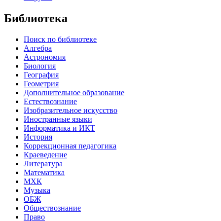
Библиотека
Поиск по библиотеке
Алгебра
Астрономия
Биология
География
Геометрия
Дополнительное образование
Естествознание
Изобразительное искусство
Иностранные языки
Информатика и ИКТ
История
Коррекционная педагогика
Краеведение
Литература
Математика
МХК
Музыка
ОБЖ
Обществознание
Право