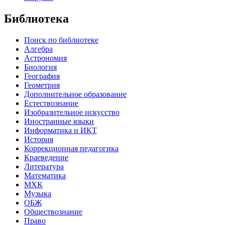
Библиотека
Поиск по библиотеке
Алгебра
Астрономия
Биология
География
Геометрия
Дополнительное образование
Естествознание
Изобразительное искусство
Иностранные языки
Информатика и ИКТ
История
Коррекционная педагогика
Краеведение
Литература
Математика
МХК
Музыка
ОБЖ
Обществознание
Право