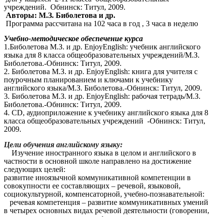
учреждений. Обнинск: Титул, 2009.
Авторы: М.З. Биболетова и др.
Программа рассчитана на 102 часа в год , 3 часа в неделю
Учебно-методическое обеспечение курса
1.Биболетова М.З. и др. EnjoyEnglish: учебник английского
языка для 8 класса общеобразовательных учреждений/М.З.
Биболетова.-Обнинск: Титул, 2009.
2. Биболетова М.З. и др. EnjoyEnglish: книга для учителя с
поурочным планированием и ключами к учебнику
английского языка/М.З. Биболетова.-Обнинск: Титул, 2009.
3. Биболетова М.З. и др. EnjoyEnglish: рабочая тетрадь/М.З.
Биболетова.-Обнинск: Титул, 2009.
4. CD, аудиоприложение к учебнику английского языка для 8
класса общеобразовательных учреждений -Обнинск: Титул,
2009.
Цели обучения английскому языку:
Изучение иностранного языка в целом и английского в
частности в основной школе направлено на достижение
следующих целей:
развитие иноязычной коммуникативной компетенции в
совокупности ее составляющих – речевой, языковой,
социокультурной, компенсаторной, учебно-познавательной:
речевая компетенция – развитие коммуникативных умений
в четырех основных видах речевой деятельности (говорении,