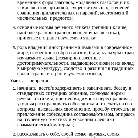
временных форм глаголов, модальных глаголов и их
эквивалентов, артиклей, существительных, степеней
сравнения прилагательных и наречий, местоимений,
числительных, предлогов);
основные нормы речевого этикета (реплики-клише,
наиболее распространенная оценочная лексика),
принятые в стране изучаемого языка;
роль владения иностранными языками в современном
мире, особенности образа жизни, быта, культуры стран
изучаемого языка (всемирно известные
достопримечательности, выдающиеся люди и их вклад
в мировую культуру), сходство и различия в традициях
своей страны и стран изучаемого языка;
Уметь: говорение
начинать, вести/поддерживать и заканчивать беседу в
стандартных ситуациях общения, соблюдая нормы
речевого этикета, при необходимости переспрашивая,
уточняя расспрашивать собеседника и отвечать на его
вопросы, высказывая свое мнение, просьбу, отвечать на
предложение собеседника согласием/отказом, опираясь
на изученную тематику и усвоенный лексико-
грамматический материал;
рассказывать о себе, своей семье, друзьях, своих