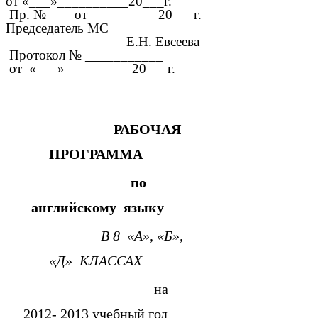
от «___»__________20___г.
Пр. №____от__________20___г.
Председатель МС
_______________ Е.Н. Евсеева
Протокол № ___________
от «___» _________20___г.
РАБОЧАЯ
ПРОГРАММА
по
английскому языку
В 8 «А», «Б»,
«Д» КЛАССАХ
на
2012- 2013 учебный год