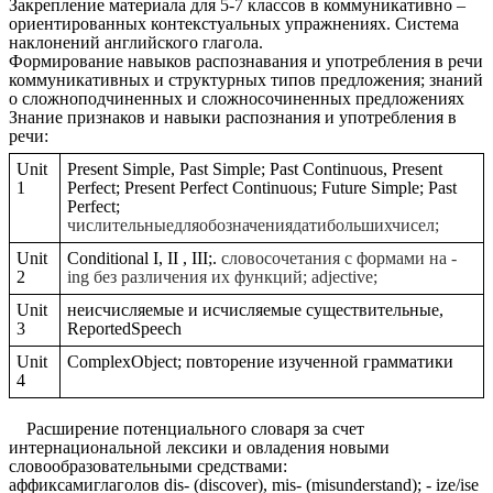
Закрепление материала для 5-7 классов в коммуникативно –
ориентированных контекстуальных упражнениях. Система
наклонений английского глагола.
Формирование навыков распознавания и употребления в речи
коммуникативных и структурных типов предложения; знаний
о сложноподчиненных и сложносочиненных предложениях
Знание признаков и навыки распознания и употребления в
речи:
Unit
Present Simple, Past Simple; Past Continuous, Present
1
Perfect; Present Perfect Continuous; Future Simple; Past
Perfect;
числительныедляобозначениядатибольшихчисел;
Unit
Conditional I, II , III;.
словосочетания с формами на -
2
ing без различения их функций; adjective;
Unit
неисчисляемые и исчисляемые существительные,
3
ReportedSpeech
Unit
ComplexObject; повторение изученной грамматики
4
Расширение потенциального словаря за счет
интернациональной лексики и овладения новыми
словообразовательными средствами:
аффиксамиглаголов dis- (discover), mis- (misunderstand); - ize/ise