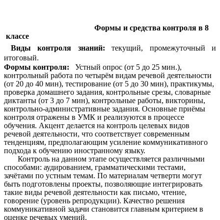
Формы и средства контроля в 8
классе
Виды контроля знаний:
текущий, промежуточный и
итоговый.
Формы контроля:
Устный опрос (от 5 до 25 мин.),
контрольный работа по четырём видам речевой деятельности
(от 20 до 40 мин), тестирование (от 5 до 30 мин), практикумы,
проверка домашнего задания, контрольные срезы, словарные
диктанты (от 3 до 7 мин), контрольные работы, викторины,
контрольно-административные задания. Основные приёмы
контроля отражены в УМК и реализуются в процессе
обучения. Акцент делается на контроль целевых видов
речевой деятельности, что соответствует современным
тенденциям, предполагающим усиление коммуникативного
подхода к обучению иностранному языку.
Контроль на данном этапе осуществляется различными
способами: аудированием, грамматическими тестами,
зачётами по устным темам. По материалам четверти могут
быть подготовлены проекты, позволяющие интегрировать
такие виды речевой деятельности как письмо, чтение,
говорение (уровень репродукции). Качество решения
коммуникативной задачи становится главным критерием в
оценке речевых умений.