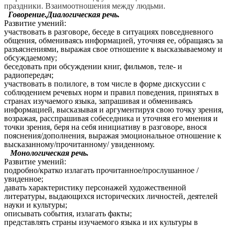
праздники. Взаимоотношения между людьми.
Говорение.Диалогическая речь.
Развитие умений:
участвовать в разговоре, беседе в ситуациях повседневного
общения, обмениваясь информацией, уточняя ее, обращаясь за
разъяснениями, выражая свое отношение к высказываемому и
обсуждаемому;
беседовать при обсуждении книг, фильмов, теле- и
радиопередач;
участвовать в полилоге, в том числе в форме дискуссии с
соблюдением речевых норм и правил поведения, принятых в
странах изучаемого языка, запрашивая и обмениваясь
информацией, высказывая и аргументируя свою точку зрения,
возражая, расспрашивая собеседника и уточняя его мнения и
точки зрения, беря на себя инициативу в разговоре, внося
пояснения/дополнения, выражая эмоциональное отношение к
высказанному/прочитанному/ увиденному.
Монологическая речь.
Развитие умений:
подробно/кратко излагать прочитанное/прослушанное /
увиденное;
давать характеристику персонажей художественной
литературы, выдающихся исторических личностей, деятелей
науки и культуры;
описывать события, излагать факты;
представлять страны изучаемого языка и их культуры в