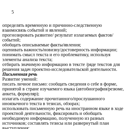
5
определять временную и причинно-следственную
взаимосвязь событий и явлений;
прогнозировать развитие/ результат излагаемых фактов/
событий;
обобщать описываемые факты/явления;
оценивать важность/новизну/достоверность информации;
понимать смысл текста и его проблематику, используя
элементы анализа текста;
отбирать значимую информацию в тексте /ряде текстов для
решения задач проектно-исследовательской деятельности.
Письменная речь
Развитие умений:
писать личное письмо: сообщать сведения о себе в форме,
принятой в стране изучаемого языка (автобиография/резюме,
анкета, формуляр);
излагать содержание прочитанного/прослушанного
иноязычного текста в тезисах, обзорах;
использовать письменную речь на иностранном языке в ходе
проектной деятельности, фиксировать и обобщать
необходимую информацию, полученную из разных
источников; составлять тезисы или развернутый план
выступления;