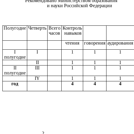
Рекомендовано Министерством образования
и науки Российской Федерации
Полугодие
Четверть
Всего
Контроль
часов
навыков
чтения
говорения
аудирования
I
I
1
1
1
полугодие
II
1
1
1
II
III
1
1
1
полугодие
IY
1
1
1
год
4
4
4
2