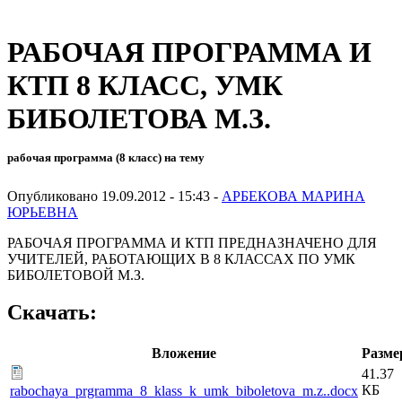
РАБОЧАЯ ПРОГРАММА И
КТП 8 КЛАСС, УМК
БИБОЛЕТОВА М.З.
рабочая программа (8 класс) на тему
Опубликовано 19.09.2012 - 15:43 -
АРБЕКОВА МАРИНА
ЮРЬЕВНА
РАБОЧАЯ ПРОГРАММА И КТП ПРЕДНАЗНАЧЕНО ДЛЯ
УЧИТЕЛЕЙ, РАБОТАЮЩИХ В 8 КЛАССАХ ПО УМК
БИБОЛЕТОВОЙ М.З.
Скачать:
Вложение
Разме
41.37
КБ
rabochaya_prgramma_8_klass_k_umk_biboletova_m.z..docx