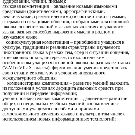
аудировании, чтении, письме);
языковая компетенция – овладение новыми языковыми
средствами (фонетическими, орфографическими,
лексическими, грамматическими) в соответствии c темами,
сферами и ситуациями общения, отобранными для основной
школы; освоение знаний о языковых явлениях изучаемого
языка, разных способах выражения мысли в родном и
изучаемом языке;
социокультурная компетенция – приобщение учащихся к
культуре, традициям и реалиям стран/страны изучаемого
иностранного языка в рамках тем, сфер и ситуаций общения,
отвечающих опыту, интересам, психологическим
особенностям учащихся основной школы на разных ее этапах
(V-VI и VII-IX классы); формирование умения представлять
свою страну, ее культуру в условиях иноязычного
межкультурного общения;
компенсаторная компетенция – развитие умений выходить
из положения в условиях дефицита языковых средств при
получении и передаче информации;
учебно-познавательная компетенция – дальнейшее развитие
общих и специальных учебных умений; ознакомление с
доступными учащимся способами и приемами
самостоятельного изучения языков и культур, в том числе с
использованием новых информационных технологий;