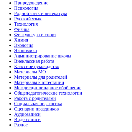
Природоведение
Психология
Родной язык и литература
Русский язык
Технология
Физика
Физкультура и спорт
Химия
Экология
Экономика
Администрирование школы
Внеклассная работа
Классное руководство
Материалы МО
Материалы для родителей
Материалы к аттестации
Междисциплинарное обобщение
Общепедагогические технологии
Работа с родителями
Социальная педагогика
Сценарии праздников
Аудиозаписи
Видеозаписи
Разное