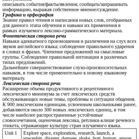
описывать события/факты/явления; сообщать/запрашивать
информацию, выражая собственное мнение/суждение.
Графика и орфография
Знание правил чтения и написания новых слов, отобранных
для данного этапа обучения и навыки их применения в
рамках изучаемого лексико-грамматического материала.
Фонетическая сторона речи
Навыки адекватного произношения и различения на слух всех
звуков английского языка; соблюдение правильного ударения
в словах и фразах. Членение предложений на смысловые
группы. Соблюдение правильной интонации в различных
типах предложений.
Дальнейшее совершенствование слухо-произносительных
навыков, в том числе применительно к новому языковому
материалу.
Лексическая сторона речи
Расширение объема продуктивного и рецептивного
лексического минимума за счет лексических средств
обслуживающих новые темы, проблемы и ситуации общения.
К 900 лексическим единицам, усвоенным школьниками ранее,
добавляются около 300 новых лексических единиц, в том
числе наиболее распространенные устойчивые
словосочетания, оценочная лексика, реплики-клише речевого
этикета, отражающие культуру стран изучаемого языка.
Unit 1
Explore space, exploration, research, launch, a
spaceship, disaster, damage, shake, hurt, human, amaze,