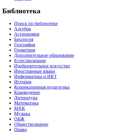
Библиотека
Поиск по библиотеке
Алгебра
Астрономия
Биология
География
Геометрия
Дополнительное образование
Естествознание
Изобразительное искусство
Иностранные языки
Информатика и ИКТ
История
Коррекционная педагогика
Краеведение
Литература
Математика
МХК
Музыка
ОБЖ
Обществознание
Право