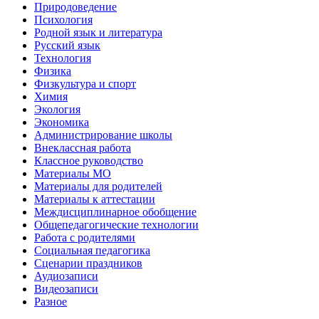
Природоведение
Психология
Родной язык и литература
Русский язык
Технология
Физика
Физкультура и спорт
Химия
Экология
Экономика
Администрирование школы
Внеклассная работа
Классное руководство
Материалы МО
Материалы для родителей
Материалы к аттестации
Междисциплинарное обобщение
Общепедагогические технологии
Работа с родителями
Социальная педагогика
Сценарии праздников
Аудиозаписи
Видеозаписи
Разное