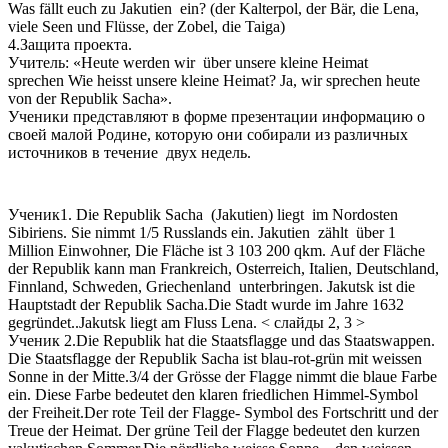
Was fällt euch zu Jakutien ein? (der Kalterpol, der Bär, die Lena,
viele Seen und Flüsse, der Zobel, die Taiga)
4.Защита проекта.
Учитель:
«
Heute werden wir über unsere kleine Heimat
sprechen
Wie heisst unsere kleine Heimat? Ja, wir sprechen heute
von der Republik Sacha».
Ученики представляют в форме презентации информацию о
своей малой Родине, которую они собирали из различных
источников в течение двух недель.
Ученик1.
Die Republik Sacha (Jakutien) liegt im Nordosten
Sibiriens. Sie nimmt 1/5 Russlands ein. Jakutien zählt über 1
Million Einwohner, Die Fläche ist 3 103 200 qkm.
Auf der Fläche
der Republik kann man Frankreich, Osterreich, Italien, Deutschland,
Finnland, Schweden, Griechenland unterbringen.
Jakutsk ist die
Hauptstadt der Republik Sacha.Die Stadt wurde im Jahre 1632
gegründet..Jakutsk liegt am Fluss Lena. < слайды 2, 3 >
Ученик 2.Die Republik hat die Staatsflagge und das Staatswappen.
Die Staatsflagge der Republik Sacha ist blau-rot-grün mit weissen
Sonne in der Mitte.3/4 der Grösse der Flagge nimmt die blaue Farbe
ein. Diese Farbe bedeutet den klaren friedlichen Himmel-Symbol
der Freiheit.Der rote Teil der Flagge- Symbol des Fortschritt und der
Treue der Heimat. Der grüne Teil der Flagge bedeutet den kurzen