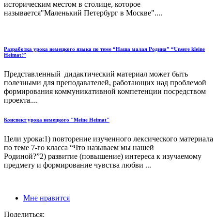
историческим местом в столице, которое
называется"Маленький Петербург в Москве"....
Разработка урока немецкого языка по теме “Наша малая Родина” “Unsere kleine
Heimat!”
Представленный дидактический материал может быть
полезными для преподавателей, работающих над проблемой
формирования коммуникативной компетенции посредством
проекта....
Конспект урока немецкого "Meinе Heimat"
Цели урока:1) повторение изученного лексического материала
по теме 7-го класса “Что называем мы нашей
Родиной?”2) развитие (повышение) интереса к изучаемому
предмету и формирование чувства любви ...
Мне нравится
Поделиться: