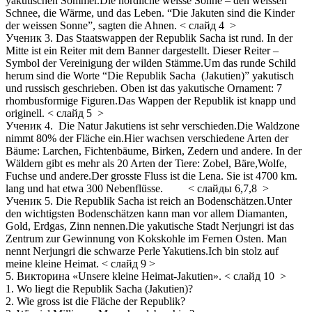
yakutischen Sommer.Die nördliche weisse Sonne – den weissen
Schnee, die Wärme, und das Leben. “Die Jakuten sind die Kinder
der weissen Sonne”, sagten die Ahnen. < слайд 4 >
Ученик 3. Das Staatswappen der Republik Sacha ist rund. In der
Mitte ist ein Reiter mit dem Banner dargestellt. Dieser Reiter –
Symbol der Vereinigung der wilden Stämme.Um das runde Schild
herum sind die Worte “Die Republik Sacha (Jakutien)” yakutisch
und russisch geschrieben. Oben ist das yakutische Ornament: 7
rhombusformige Figuren.Das Wappen der Republik ist knapp und
originell. < слайд 5 >
Ученик 4. Die Natur Jakutiens ist sehr verschieden.Die Waldzone
nimmt 80% der Fläche ein.Hier wachsen verschiedene Arten der
Bäume: Larchen, Fichtenbäume, Birken, Zedern und andere. In der
Wäldern gibt es mehr als 20 Arten der Tiere: Zobel, Bäre,Wolfe,
Fuchse und andere.Der grosste Fluss ist die Lena. Sie ist 4700 km.
lang und hat etwa 300 Nebenflüsse. < слайды 6,7,8 >
Ученик 5. Die Republik Sacha ist reich an Bodenschätzen.Unter
den wichtigsten Bodenschätzen kann man vor allem Diamanten,
Gold, Erdgas, Zinn nennen.Die yakutische Stadt Nerjungri ist das
Zentrum zur Gewinnung von Kokskohle im Fernen Osten. Man
nennt Nerjungri die schwarze Perle Yakutiens.Ich bin stolz auf
meine kleine Heimat. < слайд 9 >
5. Викторина «Unsere kleine Heimat-Jakutien». < слайд 10 >
1. Wo liegt die Republik Sacha (Jakutien)?
2. Wie gross ist die Fläche der Republik?