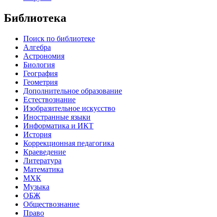
Библиотека
Поиск по библиотеке
Алгебра
Астрономия
Биология
География
Геометрия
Дополнительное образование
Естествознание
Изобразительное искусство
Иностранные языки
Информатика и ИКТ
История
Коррекционная педагогика
Краеведение
Литература
Математика
МХК
Музыка
ОБЖ
Обществознание
Право