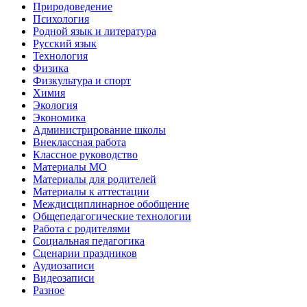
Природоведение
Психология
Родной язык и литература
Русский язык
Технология
Физика
Физкультура и спорт
Химия
Экология
Экономика
Администрирование школы
Внеклассная работа
Классное руководство
Материалы МО
Материалы для родителей
Материалы к аттестации
Междисциплинарное обобщение
Общепедагогические технологии
Работа с родителями
Социальная педагогика
Сценарии праздников
Аудиозаписи
Видеозаписи
Разное