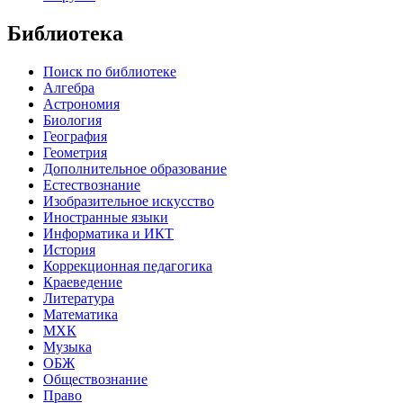
Библиотека
Поиск по библиотеке
Алгебра
Астрономия
Биология
География
Геометрия
Дополнительное образование
Естествознание
Изобразительное искусство
Иностранные языки
Информатика и ИКТ
История
Коррекционная педагогика
Краеведение
Литература
Математика
МХК
Музыка
ОБЖ
Обществознание
Право