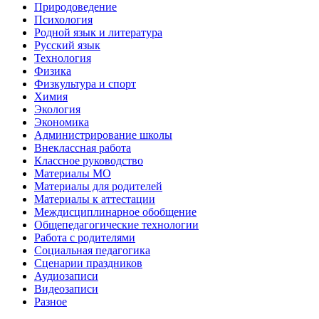
Природоведение
Психология
Родной язык и литература
Русский язык
Технология
Физика
Физкультура и спорт
Химия
Экология
Экономика
Администрирование школы
Внеклассная работа
Классное руководство
Материалы МО
Материалы для родителей
Материалы к аттестации
Междисциплинарное обобщение
Общепедагогические технологии
Работа с родителями
Социальная педагогика
Сценарии праздников
Аудиозаписи
Видеозаписи
Разное