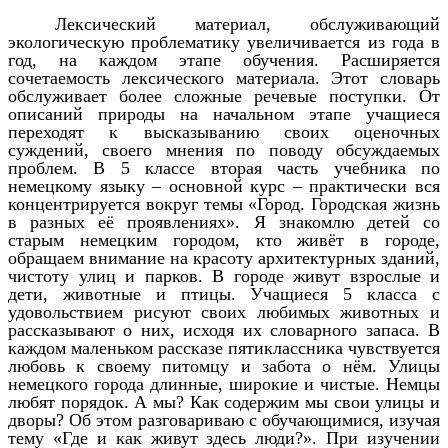
Лексический материал, обслуживающий
экологическую проблематику увеличивается из года в
год, на каждом этапе обучения. Расширяется
сочетаемость лексического материала. Этот словарь
обслуживает более сложные речевые поступки. От
описаний природы на начальном этапе учащиеся
переходят к высказыванию своих оценочных
суждений, своего мнения по поводу обсуждаемых
проблем. В 5 классе вторая часть учебника по
немецкому языку – основной курс – практически вся
концентрируется вокруг темы «Город. Городская жизнь
в разных её проявлениях». Я знакомлю детей со
старым немецким городом, кто живёт в городе,
обращаем внимание на красоту архитектурных зданий,
чистоту улиц и парков. В городе живут взрослые и
дети, животные и птицы. Учащиеся 5 класса с
удовольствием рисуют своих любимых животных и
рассказывают о них, исходя их словарного запаса. В
каждом маленьком рассказе пятиклассника чувствуется
любовь к своему питомцу и забота о нём. Улицы
немецкого города длинные, широкие и чистые. Немцы
любят порядок. А мы? Как содержим мы свои улицы и
дворы? Об этом разговариваю с обучающимися, изучая
тему «Где и как живут здесь люди?». При изучении