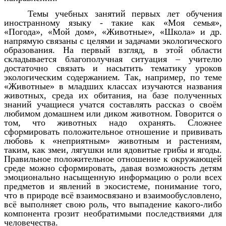
Темы учебных занятий первых лет обучения
иностранному языку - такие как «Моя семья»,
«Погода», «Мой дом», «Животные», «Школа» и др.
напрямую связаны с целями и задачами экологического
образования. На первый взгляд, в этой области
складывается благополучная ситуация – учителю
достаточно связать и насытить тематику уроков
экологическим содержанием. Так, например, по теме
«Животные» в младших классах изучаются названия
животных, среда их обитания, на базе полученных
знаний учащиеся учатся составлять рассказ о своём
любимом домашнем или диком животном. Говорится о
том, что животных надо охранять. Сложнее
сформировать положительное отношение и прививать
любовь к «неприятным» животным и растениям,
таким, как змеи, лягушки или ядовитые грибы и ягоды.
Правильное положительное отношение к окружающей
среде можно сформировать, давая возможность детям
эмоционально насыщенную информацию о роли всех
предметов и явлений в экосистеме, понимание того,
что в природе всё взаимосвязано и взаимообусловлено,
всё выполняет свою роль, что выпадение какого-либо
компонента грозит необратимыми последствиями для
человечества.