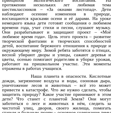
принципов экологического воспитания. На
протяжении нескольких лет любимая тема
шестиклассников – «За окнами листопад». Дети
наблюдают осенние изменения в природе,
восхищаются красками осени и её дарами. На уроке
немецкого языка дети готовят сообщения о любимом
времени года, учат стихи и песни, слушают музыку.
Они разрабатывают и защищают проект – «Моё
любимое время года». Цель этого проекта – развитие
творческой фантазии и творческих способностей
детей, воспитание бережного отношения к природе и
окружающему миру. Зимой ребята заботятся о птицах,
весной убирают дворы и улицы, сажают деревья и
цветы, осенью помогают родителям в уборке урожая,
работают на пришкольном участке. Эти моменты
отражены в работах учащихся.
Наша планета в опасности. Кислотные
дожди, загрязнение воздуха и воды, озоновая дыра,
уничтожение лесов и животных – всё это может
привести к катастрофе. Что же нужно сделать, чтобы
защитить природу? Какое участие принимают в этом
дети? Что станет с планетой Земля? Они могут
заботиться о лесе и животных в нём, следить за
чистотой улиц, дворов, своего жилища, помогать
старым и больным людям – основное содержание темы