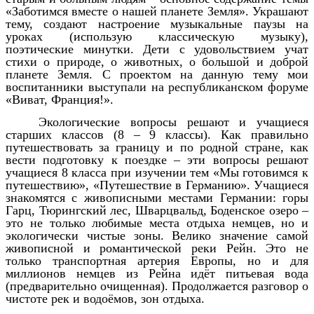
«Заботимся вместе о нашей планете Земля». Украшают
тему, создают настроение музыкальные паузы на
уроках (использую классическую музыку),
поэтические минутки. Дети с удовольствием учат
стихи о природе, о животных, о большой и доброй
планете Земля. С проектом на данную тему мои
воспитанники выступали на республиканском форуме
«Виват, Франция!».
Экологические вопросы решают и учащиеся
старших классов (8 – 9 классы). Как правильно
путешествовать за границу и по родной стране, как
вести подготовку к поездке – эти вопросы решают
учащиеся 8 класса при изучении тем «Мы готовимся к
путешествию», «Путешествие в Германию». Учащиеся
знакомятся с живописными местами Германии: горы
Гарц, Тюрингский лес, Шварцвальд, Боденское озеро –
это не только любимые места отдыха немцев, но и
экологически чистые зоны. Велико значение самой
живописной и романтической реки Рейн. Это не
только транспортная артерия Европы, но и для
миллионов немцев из Рейна идёт питьевая вода
(предварительно очищенная). Продолжается разговор о
чистоте рек и водоёмов, зон отдыха.