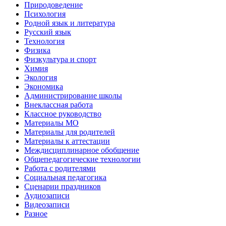
Природоведение
Психология
Родной язык и литература
Русский язык
Технология
Физика
Физкультура и спорт
Химия
Экология
Экономика
Администрирование школы
Внеклассная работа
Классное руководство
Материалы МО
Материалы для родителей
Материалы к аттестации
Междисциплинарное обобщение
Общепедагогические технологии
Работа с родителями
Социальная педагогика
Сценарии праздников
Аудиозаписи
Видеозаписи
Разное