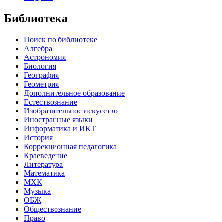
Библиотека
Поиск по библиотеке
Алгебра
Астрономия
Биология
География
Геометрия
Дополнительное образование
Естествознание
Изобразительное искусство
Иностранные языки
Информатика и ИКТ
История
Коррекционная педагогика
Краеведение
Литература
Математика
МХК
Музыка
ОБЖ
Обществознание
Право