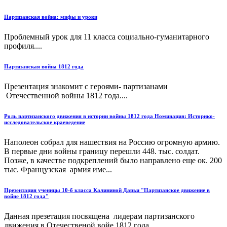
Партизанская война: мифы и уроки
Проблемный урок для 11 класса социально-гуманитарного
профиля....
Партизанская война 1812 года
Презентация знакомит с героями- партизанами
Отечественной войны 1812 года....
Роль партизанского движения в истории войны 1812 года Номинация: Историко-
исследовательское краеведение
Наполеон собрал для нашествия на Россию огромную армию.
В первые дни войны границу перешли 448. тыс. солдат.
Позже, в качестве подкреплений было направлено еще ок. 200
тыс. Французская армия име...
Презентация ученицы 10-б класса Калининой Дарьи "Партизанское движение в
войне 1812 года"
Данная презетация посвящена лидерам партизанского
движения в Отечественой войе 1812 года....