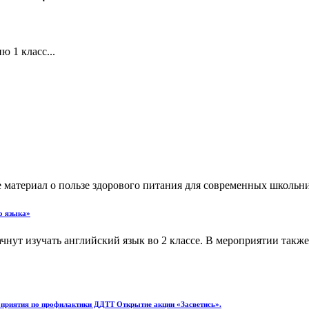
 1 класс...
материал о пользе здорового питания для современных школьни
о языка»
чнут изучать английский язык во 2 классе. В мероприятии также
оприятия по профилактики ДДТТ Открытие акции «Засветись».