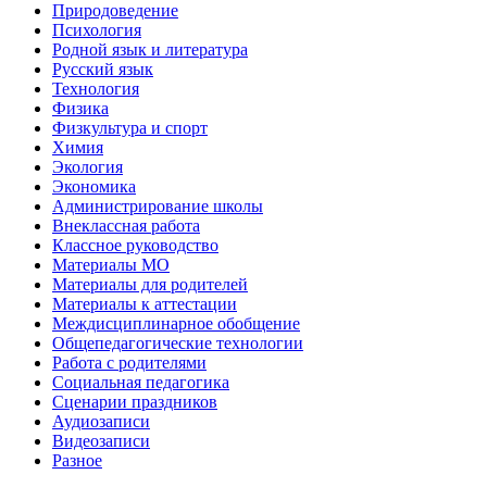
Природоведение
Психология
Родной язык и литература
Русский язык
Технология
Физика
Физкультура и спорт
Химия
Экология
Экономика
Администрирование школы
Внеклассная работа
Классное руководство
Материалы МО
Материалы для родителей
Материалы к аттестации
Междисциплинарное обобщение
Общепедагогические технологии
Работа с родителями
Социальная педагогика
Сценарии праздников
Аудиозаписи
Видеозаписи
Разное