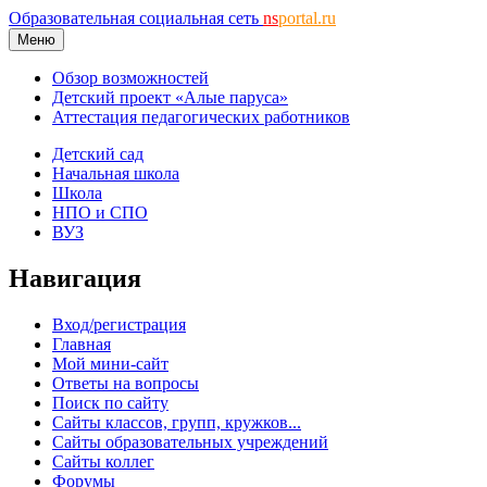
Образовательная социальная сеть
ns
portal.ru
Меню
Обзор возможностей
Детский проект «Алые паруса»
Аттестация педагогических работников
Детский сад
Начальная школа
Школа
НПО и СПО
ВУЗ
Навигация
Вход/регистрация
Главная
Мой мини-сайт
Ответы на вопросы
Поиск по сайту
Сайты классов, групп, кружков...
Сайты образовательных учреждений
Сайты коллег
Форумы