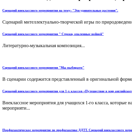
Сценарий внеклассного мероприятия на тему: "Эти удивительные растения".
Сценарий мнтеллектуально-творческой игры по природоведению
Сценарий внеклассного мероприятия " Строки, опаленные войной"
Литературно-музыкальная композиция...
Сценарий внеклассного мероприятия "Мы выбираем"
В сценарии содержится представленный в оригинальной форме 
Сценарий внеклассного мероприятия для 1-х классов «Путешествие в мир английског
Внеклассное мероприятия для учащихся 1-го класса, которые на
мероприяти...
Профилактическое мероприятие по профилактике ДДТТ. Сценарий внеклассного мер