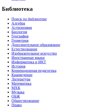
Библиотека
Поиск по библиотеке
Алгебра
Астрономия
Биология
География
Геометрия
Дополнительное образование
Естествознание
Изобразительное искусство
Иностранные языки
Информатика и ИКТ
История
Коррекционная педагогика
Краеведение
Литература
Математика
МХК
Музыка
ОБЖ
Обществознание
Право