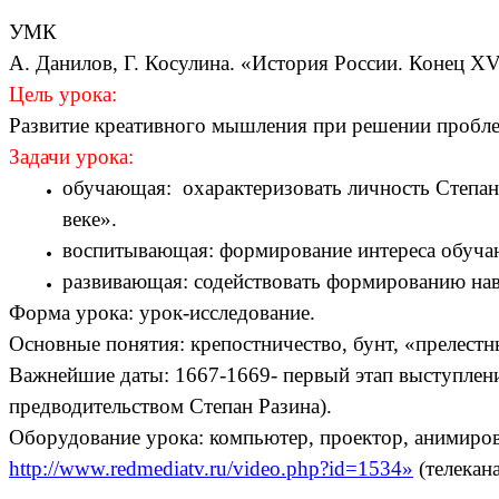
УМК
А. Данилов, Г. Косулина. «История России. Конец XVI 
Цель урока:
Развитие креативного мышления при решении проблем
Задачи урока:
обучающая: охарактеризовать личность Степан
веке».
воспитывающая: формирование интереса обуча
развивающая: содействовать формированию нав
Форма урока: урок-исследование.
Основные понятия: крепостничество, бунт, «прелестн
Важнейшие даты: 1667-1669- первый этап выступления
предводительством Степан Разина).
Оборудование урока: компьютер, проектор, анимиров
http://www.redmediatv.ru/video.php?id=1534»
(телекан