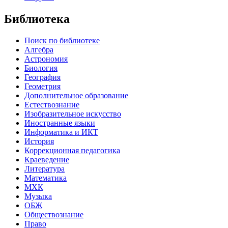
Библиотека
Поиск по библиотеке
Алгебра
Астрономия
Биология
География
Геометрия
Дополнительное образование
Естествознание
Изобразительное искусство
Иностранные языки
Информатика и ИКТ
История
Коррекционная педагогика
Краеведение
Литература
Математика
МХК
Музыка
ОБЖ
Обществознание
Право