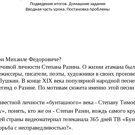
Подведение итогов. Домашнее задание
Вводная часть урока. Постановка проблемы
при Михаиле Федоровиче?
ечивой личности Степана Разина. О жизни атамана был
жиссеры, писатели, поэты, художники в своих произв
 Пушкин. В конце XIX века популярной народной песне
легенд о Разине. По мотивам сюжета именно этой песни
известной личности «бунташного» века - Степану Тимо
, понять, кто же он - Степан Разин, вождь самого к
 страны видеоматериал телеканала 365 дней ТВ «Бунт
орьба с несправедливостью?».