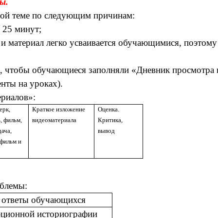
ы.
ной теме по следующим причинам:
 25 минут;
я и материал легко усваивается обучающимися, поэтом
о, чтобы обучающиеся заполняли «Дневник просмотра в
нты на уроках).
риалов»:
ерк,
Краткое изложение
Оценка.
, фильм,
видеоматериала
Критика,
дача,
вывод
фильм и
блемы:
 ответы обучающихся
ционной историографии