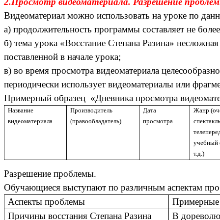
2.Просмотр видеоматериала. Разрешение проблем
Видеоматериал можно использовать на уроке по дан
а) продолжительность программы составляет не более
б) тема урока «Восстание Степана Разина» несложна
поставленной в начале урока;
в) во время просмотра видеоматериала целесообразн
периодически использует видеоматериалы или фрагме
Примерный образец «Дневника просмотра видеомате
Название
Производитель
Дата
Жанр (оч
видеоматериала
(правообладатель)
просмотра
спектакль
телепере
учебный 
т.д.)
Разрешение проблемы.
Обучающиеся выступают по различным аспектам про
Аспекты проблемы
Примерные
Причины восстания Степана Разина
В дореволю