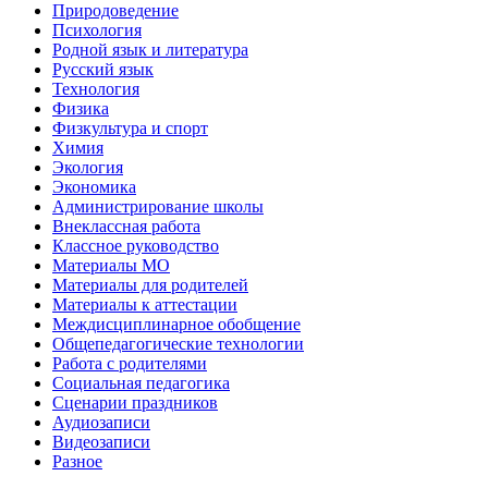
Природоведение
Психология
Родной язык и литература
Русский язык
Технология
Физика
Физкультура и спорт
Химия
Экология
Экономика
Администрирование школы
Внеклассная работа
Классное руководство
Материалы МО
Материалы для родителей
Материалы к аттестации
Междисциплинарное обобщение
Общепедагогические технологии
Работа с родителями
Социальная педагогика
Сценарии праздников
Аудиозаписи
Видеозаписи
Разное