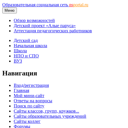
Образовательная социальная сеть
ns
portal.ru
Меню
Обзор возможностей
Детский проект «Алые паруса»
Аттестация педагогических работников
Детский сад
Начальная школа
Школа
НПО и СПО
ВУЗ
Навигация
Вход/регистрация
Главная
Мой мини-сайт
Ответы на вопросы
Поиск по сайту
Сайты классов, групп, кружков...
Сайты образовательных учреждений
Сайты коллег
Форумы