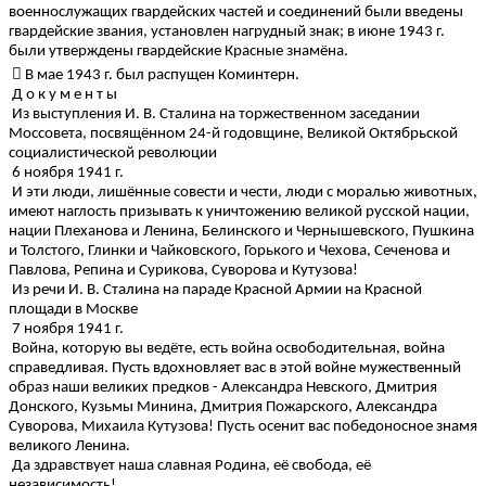
военнослужащих гвардейских частей и соединений были введены
гвардейские звания, установлен нагрудный знак; в июне 1943 г.
были утверждены гвардейские Красные знамёна.
 В мае 1943 г. был распущен Коминтерн.
Д о к у м е н т ы
Из выступления И. В. Сталина на торжественном заседании
Моссовета, посвящённом 24-й годовщине, Великой Октябрьской
социалистической революции
6 ноября 1941 г.
И эти люди, лишённые совести и чести, люди с моралью животных,
имеют наглость призывать к уничтожению великой русской нации,
нации Плеханова и Ленина, Белинского и Чернышевского, Пушкина
и Толстого, Глинки и Чайковского, Горького и Чехова, Сеченова и
Павлова, Репина и Сурикова, Суворова и Кутузова!
Из речи И. В. Сталина на параде Красной Армии на Красной
площади в Москве
7 ноября 1941 г.
Война, которую вы ведёте, есть война освободительная, война
справедливая. Пусть вдохновляет вас в этой войне мужественный
образ наши великих предков - Александра Невского, Дмитрия
Донского, Кузьмы Минина, Дмитрия Пожарского, Александра
Суворова, Михаила Кутузова! Пусть осенит вас победоносное знамя
великого Ленина.
Да здравствует наша славная Родина, её свобода, её
независимость!