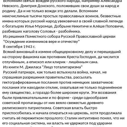
Вспомним святых вождей русского народа, например Александра
Невского, Дмитрия Донского, положивших свои души за народ и
родину. Да и не только вожди это делали. Вспомним
неисчислимые тысячи простых православных воинов, безвестные
имена которых русский народ увековечил в своей славной легенде
о богатырях Илье Муромце, Добрыне Никитиче и Алёше Поповиче,
разбивших наголову Соловья - разбойника.
Из решения Поместного собора Русской Православной церкви
"Осуждение изменников вере и отечеству"
8 сентября 1943 г.
Всякий виновный в измене общецерковному делу и перешедший
на сторону фашизма как противник Креста Господня, да числится
отлучённым, а епископ или клирик - лишённым сана.
Из книги М. Джиласа "Лицо тоталитаризма"
Русский патриарх, как только вспыхнула война, начал, не
спрашивая разрешения правительства, рассылать
гектографированные послания против немецких захватчиков:
послания эти находили отклик, охватывая не только подчинённое
ему священство, а гораздо более широкие круги. Эти воззвания
были привлекательными и по форме - среди однообразия
советской пропаганды от них веяло свежестью древнего
религиозного патриотизма. Советская власть быстро
приспособилась и начала опираться на церковь, хотя продолжала
считать её пережитком прошлого: Сталин интуитивно понял, что ни
его социальная система, ни власть не удержатся под ударами