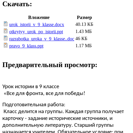
Скачать:
Вложение
Размер
40.13 КБ
urok_istorii_v_9_klasse.docx
1.43 МБ
otkrytyy_urok_po_istorii.ppt
46 КБ
razrabotka_uroka_v_9_klasse..doc
1.17 МБ
pravo_9_klass.ppt
Предварительный просмотр:
Урок истории в 9 классе
«Все для фронта, все для победы!
Подготовительная работа:
Класс делится на группы. Каждая группа получает
карточку - задание исторические источники, и
дополнительную литературу. Старший группы
назначается учителем. Обязательное условие: при