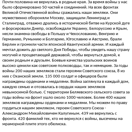
Почти половина не вернулась в родные края. За время войны у нас
было сформировано 50 частей и соединений. На всех фронтах
Великой Отечественной войны сражались наши земляки. Они
мужественно обороняли Москву, защищали Ленинград и
Сталинград, отважно дрались в исторической битве на Курской дуге
и форсировали Днепр, освобождали Украину, Белоруссию и Крым,
несли знамена свободы в Польшу и Чехословакию, Венгрию и
Германию, Румынию и Болгарию, Югославию и Австрию, брали
Берлин и громили части японской Квантунской армии. И каждый
мечтал дожить до светлого Дня Победы, чтобы увидеть нашу страну
могучей и процветающей державой, чтобы вернуться домой, к
своим родным и друзьям. Боевые качества уральских воинов
высоко ценили как советские полководцы, так и немецкие. За годы
войны 200 наших земляков стали героями Советского союза, 8 из
них с Оханской земли. 135 000 солдат и офицеров были
награждены орденами и медалями. Война заглянула в каждый дом,
каждую семью и отозвалась в сердцах наших земляков
невыносимой болью. С территории Беляевского сельского совета за
годы войны на фронт ушло около 1000 человек. Более 400 наших
земляков награждены орденами и медалями. Мы можем по праву
гордиться нашим земляком, героем Советского Союза -
Александром Михайловичем Калугиным. 439 не вернулись с
фронта. 420 фамилий тех, кто не вернулся с войны, высечены на
мраморной плите этого обелиска.