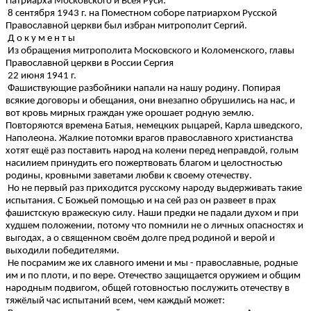
Патриарха Московского и Всея Руси.
8 сентября 1943 г. на Поместном соборе патриархом Русской
Православной церкви был избран митрополит Сергий.
Д о к у м е н т ы
Из обращения митрополита Московского и Коломенского, главы
Православной церкви в России Сергия
22 июня 1941 г.
Фашиствующие разбойники напали на нашу родину. Попирая
всякие договоры и обещания, они внезапно обрушились на нас, и
вот кровь мирных граждан уже орошает родную землю.
Повторяются времена Батыя, немецких рыцарей, Карла шведского,
Наполеона. Жалкие потомки врагов православного христианства
хотят ещё раз поставить народ на колени перед неправдой, голым
насилием принудить его пожертвовать благом и целостностью
родины, кровными заветами любви к своему отечеству.
Но не первый раз приходится русскому народу выдерживать такие
испытания. С Божьей помощью и на сей раз он развеет в прах
фашистскую вражескую силу. Наши предки не падали духом и при
худшем положении, потому что помнили не о личных опасностях и
выгодах, а о священном своём долге пред родиной и верой и
выходили победителями.
Не посрамим же их славного имени и мы - православные, родные
им и по плоти, и по вере. Отечество защищается оружием и общим
народным подвигом, общей готовностью послужить отечеству в
тяжёлый час испытаний всем, чем каждый может: