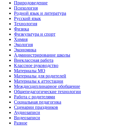
Природоведение
Психология
Родной язык и литература
Русский язык
Технология
Физика
Физкультура и спорт
Химия
Экология
Экономика
Администрирование школы
Внеклассная работа
Классное руководство
Материалы МО
Материалы для родителей
Материалы к аттестации
Междисциплинарное обобщение
Общепедагогические технологии
Работа с родителями
Социальная педагогика
Сценарии праздников
Аудиозаписи
Видеозаписи
Разное