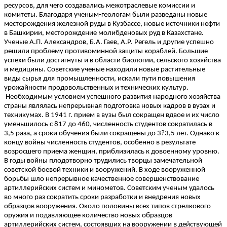
ресурсов, для чего создавались межотраслевые комиссии и
комитеты. Благодаря ученым-геологам были разведаны новые
месторождения железной руды в Кузбассе, новые источники нефти
в Башкирии, месторождение молибденовых руд в Казахстане.
Ученые А.П. Александров, Б.А. Гаев, А.Р. Регель и другие успешно
решили проблему противоминной защиты кораблей. Большие
успехи были достигнуты и в области биологии, сельского хозяйства
и медицины. Советские ученые находили новые растительные
виды сырья для промышленности, искали пути повышения
урожайности продовольственных и технических культур.
Необходимым условием успешного развития народного хозяйства
страны являлась непрерывная подготовка новых кадров в вузах и
техникумах. В 1941 г. прием в вузы был сокращен вдвое и их число
уменьшилось с 817 до 460, численность студентов сократилась в
3,5 раза, а сроки обучения были сокращены до 3?3,5 лет. Однако к
концу войны численность студентов, особенно в результате
возросшего приема женщин, приблизилась к довоенному уровню.
В годы войны плодотворно трудились творцы замечательной
советской боевой техники и вооружений. В ходе вооруженной
борьбы шло непрерывное качественное совершенствование
артиллерийских систем и минометов. Советским ученым удалось
во много раз сократить сроки разработки и внедрения новых
образцов вооружения. Около половины всех типов стрелкового
оружия и подавляющее количество новых образцов
артиллерийских систем, состоявших на вооружении в действующей