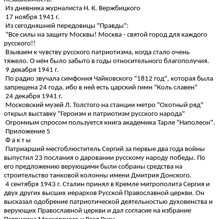
Из дневника журналиста Н. К. Вержбицкого
17 ноября 1941 г.
Из сегодняшней передовицы "Правды":
"Все силы на защиту Москвы! Москва - святой город для каждого
русского!!
Взываем к чувству русского патриотизма, когда стало очень
тяжело. О нём было забыто в годы относительного благополучия.
9 декабря 1941 г.
По радио звучала симфония Чайковского "1812 год", которая была
запрещена 24 года, ибо в ней есть царский гимн "Коль славен"
24 декабря 1941 г.
Московский музей Л. Толстого на станции метро "Охотный ряд"
открыл выставку "Героизм и патриотизм русского народа"
Огромным спросом пользуется книга академика Тарле "Наполеон".
Приложение 5
Ф а к т ы
Патриарший местоблюститель Сергий за первые два года войны
выпустил 23 послания о даровании русскому народу победы. По
его предложению верующими были собраны средства на
строительство танковой колонны имени Дмитрия Донского.
4 сентября 1943 г. Сталин принял в Кремле митрополита Сергия и
двух других высших иерархов Русской Православной церкви. Он
высказал одобрение патриотической деятельностью духовенства и
верующих Православной церкви и дал согласие на избрание