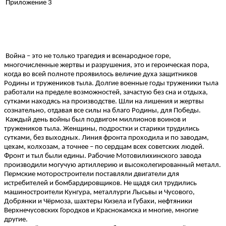
Приложение 3
Война – это не только трагедия и всенародное горе,
многочисленные жертвы и разрушения, это и героическая пора,
когда во всей полноте проявилось величие духа защитников
Родины и тружеников тыла. Долгие военные годы труженики тыла
работали на пределе возможностей, зачастую без сна и отдыха,
сутками находясь на производстве. Шли на лишения и жертвы
сознательно, отдавая все силы на благо Родины, для Победы.
Каждый день войны был подвигом миллионов воинов и
тружеников тыла. Женщины, подростки и старики трудились
сутками, без выходных. Линия фронта проходила и по заводам,
цехам, колхозам, а точнее – по сердцам всех советских людей.
Фронт и тыл были едины. Рабочие Мотовилихинского завода
производили могучую артиллерию и высоколегированный металл.
Пермские моторостроители поставляли двигатели для
истребителей и бомбардировщиков. Не щадя сил трудились
машиностроители Кунгура, металлурги Лысьвы и Чусового,
Добрянки и Чёрмоза, шахтеры Кизела и Губахи, нефтяники
Верхнечусовских Городков и Краснокамска и многие, многие
другие.