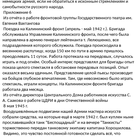
немецких армий, если не обратиться к исконным стремлениям и
самобытности русского народа.
Приложение 6
Из отчёта о работе фронтовой группы Государственного театра им.
Евгения Вахтангова
Поездка на Калининский фронт (апрель - май 1942 г.). Бригада
обслуживала Управление Калининского фронта, после чего была
направлена в армию генерал-лейтенанта т. Лелюшенко, все
подразделения которого обслужила. Поездка происходила в
весеннюю распутицу, когда 150 км по пути в армию пришлось
преодолевать 11 суток. Работа протекала на передовых, случалось
играть и под огнём. Особый интерес представлял для бригады опыт
показа целого спектакля в обстановке передовых позиций. Опыт
оказался весьма удачным. Представление целой пьесы производит
на бойцов глубокое впечатление. Там, где невозможно было играть
спектакль, играли концерты. На Калининском фронте бригада
работала два месяца.
Из отчёта директора Центрального Дома работников искусства С.
А. Саакова о работе ЦДРИ в дни Отечественной войны
8 мая 1945 г.
Воодушевлённые подвигами нашей Армии мастера искусств
собрали средства, на которые ещё в марте 1942 г. был куплен ныне
прославившийся танк "Беспощадный" и на вечере "Танкисты"
торжественно передан танковому экипажу капитана Хорошилова.
Видимо, это чувство постоянной готовности сделать всё, что