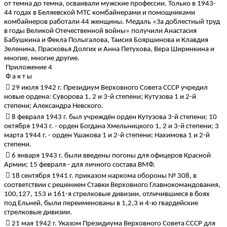
от темна до темна, осваивали мужские профессии. Только в 1943-
44 годах в Беляевской МТС комбайнерами и помощниками
комбайнеров работали 44 женщины. Медаль «За доблестный труд
в годы Великой Отечественной войны» получили Анастасия
Бабушкина и Фекла Полыгалова, Таисия Бояршинова и Клавдия
Зеленина, Прасковья Долгих и Анна Петухова, Вера Ширинкина и
многие, многие другие.
Приложение 4
Ф а к т ы
 29 июля 1942 г. Президиум Верховного Совета СССР учредил
новые ордена: Суворова 1, 2 и 3-й степени; Кутузова 1 и 2-й
степени; Александра Невского.
 8 февраля 1943 г. был учреждён орден Кутузова 3-й степени; 10
октября 1943 г. - орден Богдана Хмельницкого 1, 2 и 3-й степени; 3
марта 1944 г. - орден Ушакова 1 и 2-й степени; Нахимова 1 и 2-й
степени.
 6 января 1943 г. были введены погоны для офицеров Красной
Армии; 15 февраля - для личного состава ВМФ.
 18 сентября 1941 г. приказом наркома обороны № 308, в
соответствии с решением Ставки Верховного Главнокомандования,
100,127, 153 и 161-я стрелковые дивизии, отличившиеся в боях
под Ельней, были переименованы в 1,2,3 и 4-ю гвардейские
стрелковые дивизии.
 21 мая 1942 г. Указом Президиума Верховного Совета СССР для