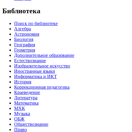
Библиотека
Поиск по библиотеке
Алгебра
Астрономия
Биология
География
Геометрия
Дополнительное образование
Естествознание
Изобразительное искусство
Иностранные языки
Информатика и ИКТ
История
Коррекционная педагогика
Краеведение
Литература
Математика
МХК
Музыка
ОБЖ
Обществознание
Право