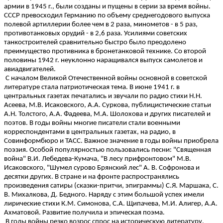
армии в 1945 г., были созданы и пущены в серии за время войны.
СССР превосходил Германию по объему среднегодового выпуска
полевой артиллерии более чем в 2 раза, минометов - в 5 раз,
противотанковых орудий - в 2,6 раза. Усилиями советских
танкостроителей сравнительно быстро было преодолено
преимущество противника в бронетанковой технике. Со второй
половины 1942 г. неуклонно наращивался выпуск самолетов и
авиадвигателей.
С началом Великой Отечественной войны основной в советской
литературе стала патриотическая тема. В июне 1941 г. в
центральных газетах печатались и звучали по радио стихи Н.Н.
Асеева, М.В. Исаковского, А.А. Суркова, публицистические статьи
А.Н. Толстого, А.А. Фадеева, М.А. Шолохова и других писателей и
поэтов. В годы войны многие писатели стали военными
корреспондентами в центральных газетах, на радио, в
Совинформбюро и ТАСС. Важное значение в годы войны приобрела
поэзия. Особой популярностью пользовались песни: "Священная
война" В.И. Лебедева-Кумача, "В лесу прифронтовом" М.В.
Исаковского, "Шумел сурово Брянский лес" А. В. Софронова и
десятки других. В стране и на фронте распространялись
произведения сатиры (сказки-притчи, эпиграммы) С.Я. Маршака, С.
В. Михалкова, Д. Бедного. Наряду с этим большой успех имели
лирические стихи К.М. Симонова, С.А. Щипачева, М.И. Алигер, А.А.
Ахматовой. Развитие получила и эпическая поэма.
В годы войны резко возрос спрос на историческую литературу.