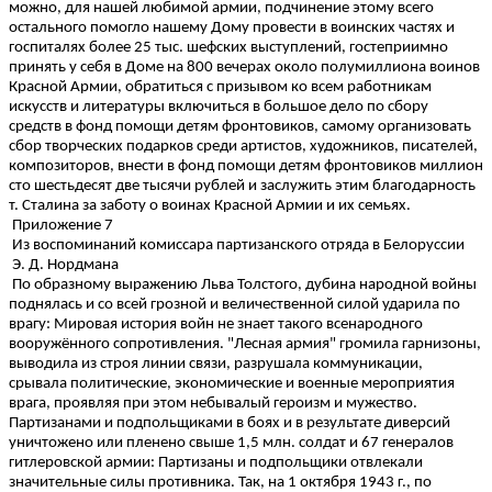
можно, для нашей любимой армии, подчинение этому всего
остального помогло нашему Дому провести в воинских частях и
госпиталях более 25 тыс. шефских выступлений, гостеприимно
принять у себя в Доме на 800 вечерах около полумиллиона воинов
Красной Армии, обратиться с призывом ко всем работникам
искусств и литературы включиться в большое дело по сбору
средств в фонд помощи детям фронтовиков, самому организовать
сбор творческих подарков среди артистов, художников, писателей,
композиторов, внести в фонд помощи детям фронтовиков миллион
сто шестьдесят две тысячи рублей и заслужить этим благодарность
т. Сталина за заботу о воинах Красной Армии и их семьях.
Приложение 7
Из воспоминаний комиссара партизанского отряда в Белоруссии
Э. Д. Нордмана
По образному выражению Льва Толстого, дубина народной войны
поднялась и со всей грозной и величественной силой ударила по
врагу: Мировая история войн не знает такого всенародного
вооружённого сопротивления. "Лесная армия" громила гарнизоны,
выводила из строя линии связи, разрушала коммуникации,
срывала политические, экономические и военные мероприятия
врага, проявляя при этом небывалый героизм и мужество.
Партизанами и подпольщиками в боях и в результате диверсий
уничтожено или пленено свыше 1,5 млн. солдат и 67 генералов
гитлеровской армии: Партизаны и подпольщики отвлекали
значительные силы противника. Так, на 1 октября 1943 г., по