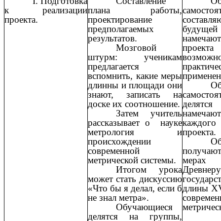
I. Подготовка
Составление
Об
к реализации
плана работы,
самостоя
проекта.
проектирование
состав
предполагаемых
будуще
результатов.
намеч
Мозговой
про
штурм: ученикам
возмож
предлагается
практиче
вспомнить, какие меры
применен
длинны и площади они
Об
знают, записать на
самостоя
доске их соотношение.
делятся
Затем учитель
намеча
рассказывает о науке
каждого
метрология и
проекта.
происхождении
Об
современной
получаю
метрической системы.
мерах
Итогом урока
Древнеру
может стать дискуссию
государ
«Что бы я делал, если б
длины XV
не знал метра».
современ
Обучающиеся
метричес
делятся на группы,