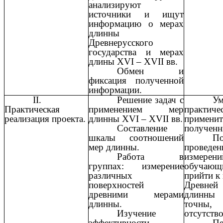
анализируют
источники и ищут
информацию о мерах
длинны
Древнерусского
государства и мерах
длины XVI – XVII вв.
Обмен и
фиксация полученной
информации.
II.
Решение задач с
Ум
Практическая
применением мер
практиче
реализация проекта.
длинны XVI – XVII вв.
применит
Составление
полученн
шкалы соотношений
По
мер длинны.
проведе
Работа в
измерени
группах: измерение
обучающ
различных
прийти к 
поверхностей
Древней
древними мерами
длинн
длинны.
точны,
Изучение
отсутство
эффективности
Пе