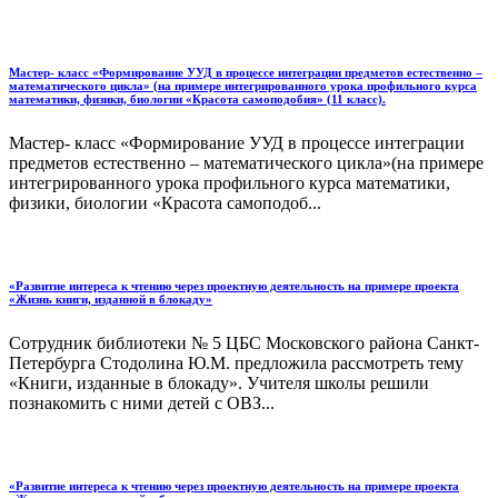
Мастер- класс «Формирование УУД в процессе интеграции предметов естественно –
математического цикла» (на примере интегрированного урока профильного курса
математики, физики, биологии «Красота самоподобия» (11 класс).
Мастер- класс «Формирование УУД в процессе интеграции
предметов естественно – математического цикла»(на примере
интегрированного урока профильного курса математики,
физики, биологии «Красота самоподоб...
«Развитие интереса к чтению через проектную деятельность на примере проекта
«Жизнь книги, изданной в блокаду»
Сотрудник библиотеки № 5 ЦБС Московского района Санкт-
Петербурга Стодолина Ю.М. предложила рассмотреть тему
«Книги, изданные в блокаду». Учителя школы решили
познакомить с ними детей с ОВЗ...
«Развитие интереса к чтению через проектную деятельность на примере проекта