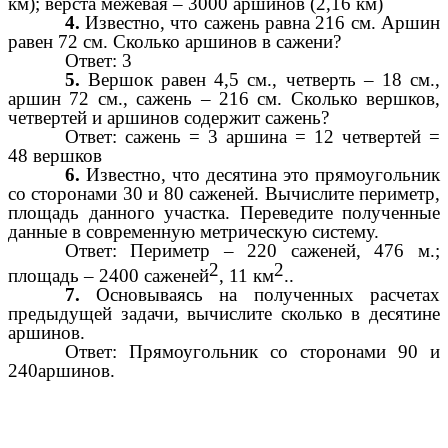
км); верста межевая – 3000 аршинов (2,16 км)
4.
Известно, что сажень равна 216 см. Аршин
равен 72 см. Сколько аршинов в сажени?
Ответ: 3
5.
Вершок равен 4,5 см., четверть – 18 см.,
аршин 72 см., сажень – 216 см. Сколько вершков,
четвертей и аршинов содержит сажень?
Ответ: сажень = 3 аршина = 12 четвертей =
48 вершков
6.
Известно, что десятина это прямоугольник
со сторонами 30 и 80 саженей. Вычислите периметр,
площадь данного участка. Переведите полученные
данные в современную метрическую систему.
Ответ: Периметр – 220 саженей, 476 м.;
2
2
площадь – 2400 саженей
, 11 км
..
7.
Основываясь на полученных расчетах
предыдущей задачи, вычислите сколько в десятине
аршинов.
Ответ: Прямоугольник со сторонами 90 и
240аршинов.