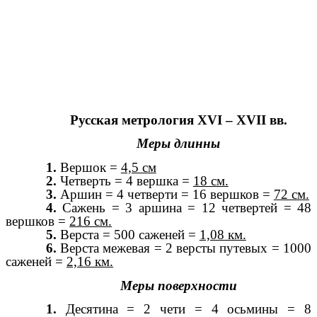
Русская метрология XVI – XVII вв.
Меры длинны
1.
Вершок =
4,5 см
2.
Четверть = 4 вершка =
18 см.
3.
Аршин = 4 четверти = 16 вершков =
72 см.
4.
Сажень = 3 аршина = 12 четвертей = 48
вершков =
216 см.
5.
Верста = 500 саженей =
1,08 км.
6.
Верста межевая = 2 версты путевых = 1000
саженей =
2,16 км.
Меры поверхности
1.
Десятина = 2 чети = 4 осьмины = 8