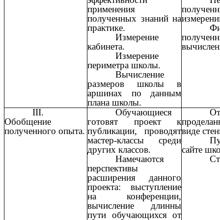
применения
получен
полученных знаний на
измерений
практике.
Фи
Измерение
получен
кабинета.
вычислен
Измерение
периметра школы.
Вычисление
размеров школы в
аршинах по данным
плана школы.
III.
Обучающиеся
О
Обобщение
готовят проект к
проделан
полученного опыта.
публикации, проводят
виде стен
мастер-классы среди
Пу
других классов.
сайте шк
Намечаются
Ст
перспективы
расширения данного
проекта: выступление
на конференции,
вычисление длинны
пути обучающихся от