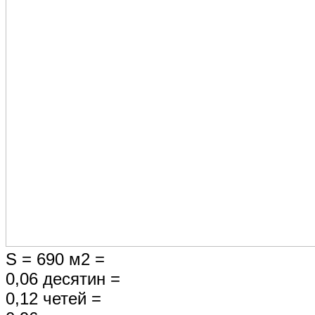
S = 690 м2 =
0,06 десятин =
0,12 четей =