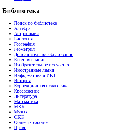
Библиотека
Поиск по библиотеке
Алгебра
Астрономия
Биология
География
Геометрия
Дополнительное образование
Естествознание
Изобразительное искусство
Иностранные языки
Информатика и ИКТ
История
Коррекционная педагогика
Краеведение
Литература
Математика
МХК
Музыка
ОБЖ
Обществознание
Право