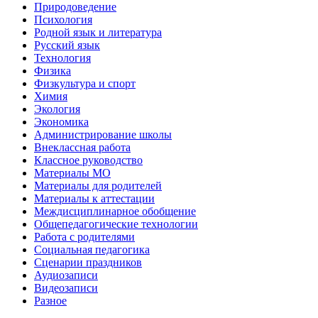
Природоведение
Психология
Родной язык и литература
Русский язык
Технология
Физика
Физкультура и спорт
Химия
Экология
Экономика
Администрирование школы
Внеклассная работа
Классное руководство
Материалы МО
Материалы для родителей
Материалы к аттестации
Междисциплинарное обобщение
Общепедагогические технологии
Работа с родителями
Социальная педагогика
Сценарии праздников
Аудиозаписи
Видеозаписи
Разное