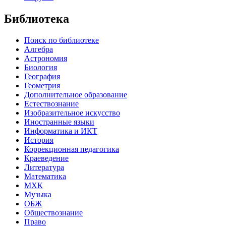
Библиотека
Поиск по библиотеке
Алгебра
Астрономия
Биология
География
Геометрия
Дополнительное образование
Естествознание
Изобразительное искусство
Иностранные языки
Информатика и ИКТ
История
Коррекционная педагогика
Краеведение
Литература
Математика
МХК
Музыка
ОБЖ
Обществознание
Право