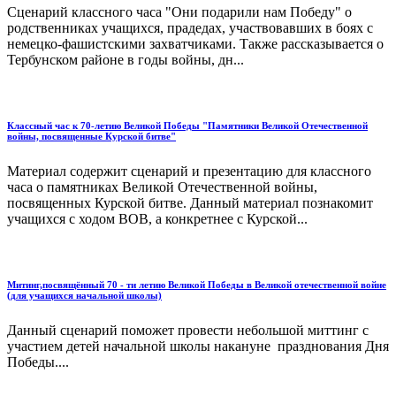
Сценарий классного часа "Они подарили нам Победу" о
родственниках учащихся, прадедах, участвовавших в боях с
немецко-фашистскими захватчиками. Также рассказывается о
Тербунском районе в годы войны, дн...
Классный час к 70-летию Великой Победы "Памятники Великой Отечественной
войны, посвященные Курской битве"
Материал содержит сценарий и презентацию для классного
часа о памятниках Великой Отечественной войны,
посвященных Курской битве. Данный материал познакомит
учащихся с ходом ВОВ, а конкретнее с Курской...
Митинг,посвящённый 70 - ти летию Великой Победы в Великой отечественной войне
(для учащихся начальной школы)
Данный сценарий поможет провести небольшой миттинг с
участием детей начальной школы накануне празднования Дня
Победы....