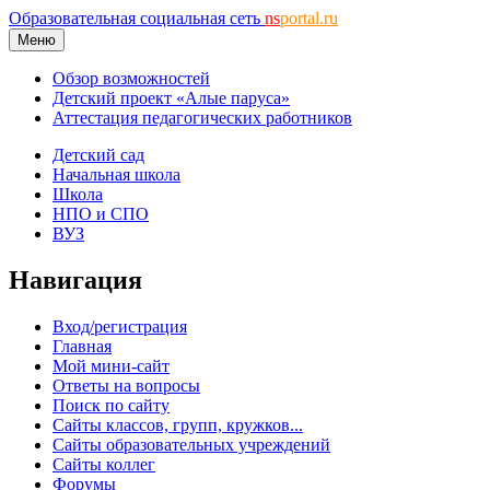
Образовательная социальная сеть
ns
portal.ru
Меню
Обзор возможностей
Детский проект «Алые паруса»
Аттестация педагогических работников
Детский сад
Начальная школа
Школа
НПО и СПО
ВУЗ
Навигация
Вход/регистрация
Главная
Мой мини-сайт
Ответы на вопросы
Поиск по сайту
Сайты классов, групп, кружков...
Сайты образовательных учреждений
Сайты коллег
Форумы