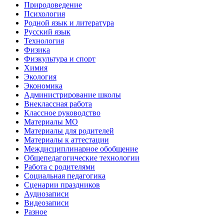
Природоведение
Психология
Родной язык и литература
Русский язык
Технология
Физика
Физкультура и спорт
Химия
Экология
Экономика
Администрирование школы
Внеклассная работа
Классное руководство
Материалы МО
Материалы для родителей
Материалы к аттестации
Междисциплинарное обобщение
Общепедагогические технологии
Работа с родителями
Социальная педагогика
Сценарии праздников
Аудиозаписи
Видеозаписи
Разное