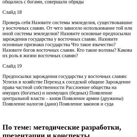
общались с богами, совершали обряды
Слайд 18
Проверь себя Назовите системы земледелия, существовавшие
у восточных славян. От чего зависело использование той или
иной системы земледелия? Назовите основные предпосылки
зарождения государства у восточных славян. Назовите
основные признаки государства Что такое язычество?
Назовите богов восточных славян. Кто такие волхвы? Какова
их роль в жизни восточных славян?
Слайд 19
Предпосылки зарождения государства у восточных славян:
Успехи в хозяйстве Переход к соседской общине Зарождение
права частной собственности Расслоение общества на
имущих (богатых) и неимущих (бедных) Появление
центральной власти – князя Появление армии (дружины)
Появление налогов (дани) Появление законов и суда
По теме: методические разработки,
презентации и конспекты