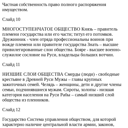
Частная собственность право полного распоряжения
имуществом.
Слайд 10
МНОГОСТУПЕНЧАТОЕ ОБЩЕСТВО Князь – правитель
племени государства или его части; титул его потомков.
Дружинник - член отряда профессиональны воинов при
вожде племени или правителе государства Знать – высшие
привилегированные слои общества. Бояре - высшее военно-
служилое сословие на Руси, владельцы больших вотчин.
Слайд 11
НИЗШИЕ СЛОИ ОБЩЕСТВА Смерды (люди) - свободные
крестьяне в Древней Руси Мужы – главы крупных
зажиточных семей. Челядь – женщины, дети и другие члены
семьи, подчинявшиеся мужам. Сироты, холопы - низшая
категория населения на Руси Рабы – самый низший слой
общества из пленников.
Слайд 12
Государство Система управления обществом, для которой
характерно наличие центральной власти армии, законов,