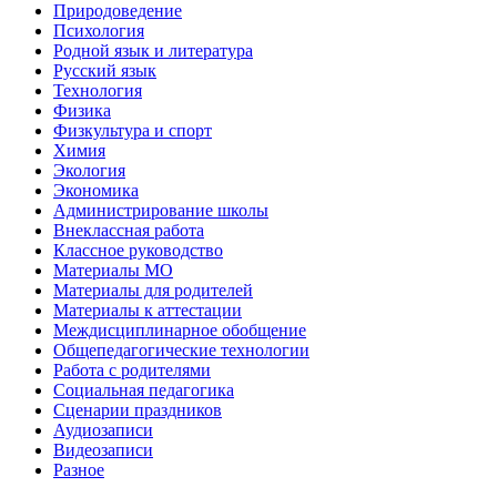
Природоведение
Психология
Родной язык и литература
Русский язык
Технология
Физика
Физкультура и спорт
Химия
Экология
Экономика
Администрирование школы
Внеклассная работа
Классное руководство
Материалы МО
Материалы для родителей
Материалы к аттестации
Междисциплинарное обобщение
Общепедагогические технологии
Работа с родителями
Социальная педагогика
Сценарии праздников
Аудиозаписи
Видеозаписи
Разное