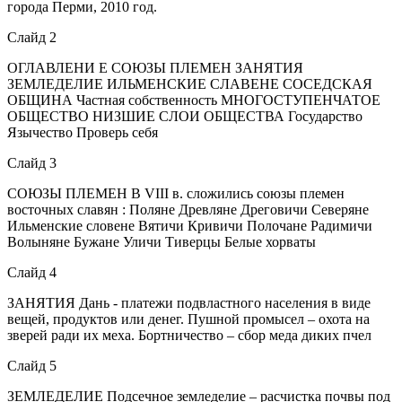
города Перми, 2010 год.
Слайд 2
ОГЛАВЛЕНИ Е СОЮЗЫ ПЛЕМЕН ЗАНЯТИЯ
ЗЕМЛЕДЕЛИЕ ИЛЬМЕНСКИЕ СЛАВЕНЕ СОСЕДСКАЯ
ОБЩИНА Частная собственность МНОГОСТУПЕНЧАТОЕ
ОБЩЕСТВО НИЗШИЕ СЛОИ ОБЩЕСТВА Государство
Язычество Проверь себя
Слайд 3
СОЮЗЫ ПЛЕМЕН В VIII в. сложились союзы племен
восточных славян : Поляне Древляне Дреговичи Северяне
Ильменские словене Вятичи Кривичи Полочане Радимичи
Волыняне Бужане Уличи Тиверцы Белые хорваты
Слайд 4
ЗАНЯТИЯ Дань - платежи подвластного населения в виде
вещей, продуктов или денег. Пушной промысел – охота на
зверей ради их меха. Бортничество – сбор меда диких пчел
Слайд 5
ЗЕМЛЕДЕЛИЕ Подсечное земледелие – расчистка почвы под