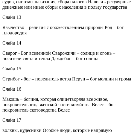
судов, системы наказания, сбора налогов Налоги - регулярные
денежные или иные сборы с населения в пользу государства
Слайд 13
Язычество – религия с обожествлением природы Род – бог
плодородия
Слайд 14
Сварог - Бог вселенной Сварожичи – солнце и огонь –
носители света и тепла Даждьбог – бог солнца
Слайд 15
Стрибог - бог – повелитель ветра Перун – бог молнии и грома
Слайд 16
Макошь – богиня, которая олицетворяла все живое,
покровительница женской части хозяйства Велес – бог –
покровитель скотоводства Велес
Слайд 17
волхвы, кудесники Особые люди, которые напрямую