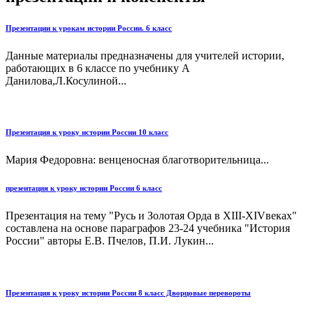
Презентации к урокам истории России. 6 класс
Данные материалы предназначены для учителей истории,
работающих в 6 классе по учебнику А
Данилова,Л.Косулиной...
Презентация к уроку истории России 10 класс
Мария Федоровна: венценосная благотворительница...
презентация к уроку истории России 6 класс
Презентация на тему "Русь и Золотая Орда в XIII-XIVвеках"
составлена на основе параграфов 23-24 учебника "История
России" авторы Е.В. Пчелов, П.И. Лукин...
Презентация к уроку истории России 8 класс Дворцовые перевороты