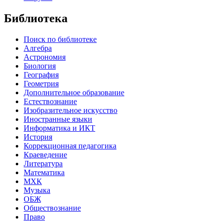
Библиотека
Поиск по библиотеке
Алгебра
Астрономия
Биология
География
Геометрия
Дополнительное образование
Естествознание
Изобразительное искусство
Иностранные языки
Информатика и ИКТ
История
Коррекционная педагогика
Краеведение
Литература
Математика
МХК
Музыка
ОБЖ
Обществознание
Право