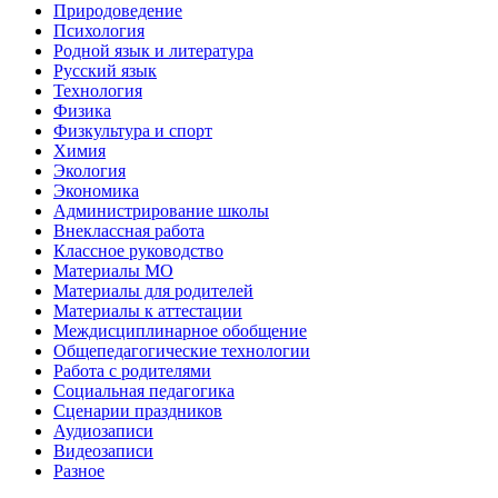
Природоведение
Психология
Родной язык и литература
Русский язык
Технология
Физика
Физкультура и спорт
Химия
Экология
Экономика
Администрирование школы
Внеклассная работа
Классное руководство
Материалы МО
Материалы для родителей
Материалы к аттестации
Междисциплинарное обобщение
Общепедагогические технологии
Работа с родителями
Социальная педагогика
Сценарии праздников
Аудиозаписи
Видеозаписи
Разное