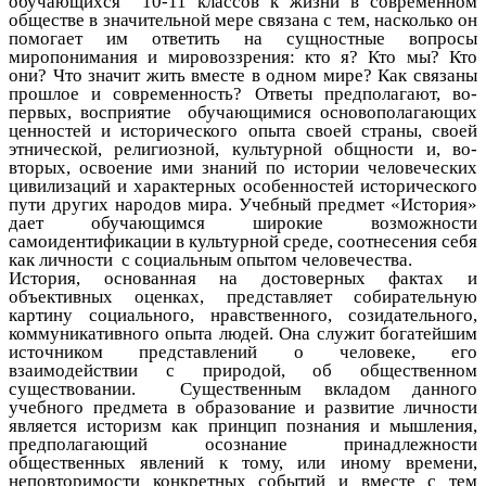
обучающихся 10-11 классов к жизни в современном
обществе в значительной мере связана с тем, насколько он
помогает им ответить на сущностные вопросы
миропонимания и мировоззрения: кто я? Кто мы? Кто
они? Что значит жить вместе в одном мире? Как связаны
прошлое и современность? Ответы предполагают, во-
первых, восприятие обучающимися основополагающих
ценностей и исторического опыта своей страны, своей
этнической, религиозной, культурной общности и, во-
вторых, освоение ими знаний по истории человеческих
цивилизаций и характерных особенностей исторического
пути других народов мира. Учебный предмет «История»
дает обучающимся широкие возможности
самоидентификации в культурной среде, соотнесения себя
как личности с социальным опытом человечества.
История, основанная на достоверных фактах и
объективных оценках, представляет собирательную
картину социального, нравственного, созидательного,
коммуникативного опыта людей. Она служит богатейшим
источником представлений о человеке, его
взаимодействии с природой, об общественном
существовании. Существенным вкладом данного
учебного предмета в образование и развитие личности
является историзм как принцип познания и мышления,
предполагающий осознание принадлежности
общественных явлений к тому, или иному времени,
неповторимости конкретных событий и вместе с тем