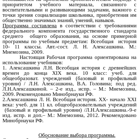
приоритетом учебного материала, связанного с
воспитательными и развивающими задачами, важного с
точки зрения социализации школьника, приобретения им
общественно значимых
знаний, умений, навыков.
Программа составлена
в соответствии с требованиями
федерального компонента государственного стандарта
среднего общего образования, на основе примерной
программы по учебным предметам: Всеобщая история
10- 11 классы. Авт.-сост. Л. Н. Алексашкина. М.:
Мнемозина, 2009.
Настоящая Рабочая программа ориентирована на
использование учебников:
1. Алексашкина Л.Н. Всеобщая история с древнейших
времен до конца XIX века. 10 класс: учеб. для
общеобразоват. учреждений (базовый и профильный
уровни) / Л.Н. Алексашкина, В.А. Головина; под ред.
Л.Н.Алексашкиной. – 2-е изд., испр. – М.: Мнемозина,
2009. Рекомендовано Минобрнауки РФ.
2.Алексашкина Л. Н. Всеобщая история.
XX- начало XXI
века: учеб. для 11 кл. общеобразовательных учреждений
(базовый и профильный уровни) /Л.Н.Алексашкина.-9-е
изд. испр. и доп.– М.: Мнемозина, 2012. Рекомендовано
Минобрнауки РФ.
Обоснование выбора программы.