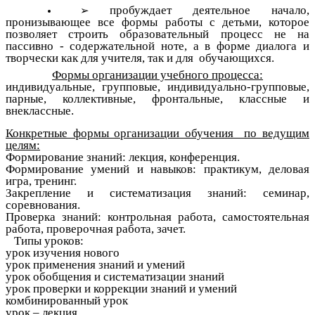
пробуждает деятельное начало,
пронизывающее все формы работы с детьми, которое
позволяет строить образовательный процесс не на
пассивно - содержательной ноте, а в форме диалога и
творчески как для учителя, так и для обучающихся.
Формы организации учебного процесса:
индивидуальные, групповые, индивидуально-групповые,
парные, коллективные, фронтальные, классные и
внеклассные.
Конкретные формы организации обучения по ведущим
целям:
Формирование знаний: лекция, конференция.
Формирование умений и навыков: практикум, деловая
игра, тренинг.
Закрепление и систематизация знаний: семинар,
соревнования.
Проверка знаний: контрольная работа, самостоятельная
работа, проверочная работа, зачет.
Типы уроков:
урок изучения нового
урок применения знаний и умений
урок обобщения и систематизации знаний
урок проверки и коррекции знаний и умений
комбинированный урок
урок – лекция