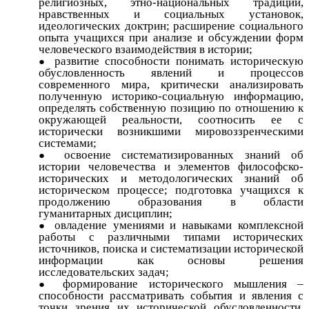
религиозных, этно-национальных традиций,
нравственных и социальных установок,
идеологических доктрин; расширение социального
опыта учащихся при анализе и обсуждении форм
человеческого взаимодействия в истории;
развитие способности понимать историческую
обусловленность явлений и процессов
современного мира, критически анализировать
полученную историко-социальную информацию,
определять собственную позицию по отношению к
окружающей реальности, соотносить ее с
исторически возникшими мировоззренческими
системами;
освоение систематизированных знаний об
истории человечества и элементов философско-
исторических и методологических знаний об
историческом процессе; подготовка учащихся к
продолжению образования в области
гуманитарных дисциплин;
овладение умениями и навыками комплексной
работы с различными типами исторических
источников, поиска и систематизации исторической
информации как основы решения
исследовательских задач;
формирование исторического мышления –
способности рассматривать события и явления с
точки зрения их исторической обусловленности,