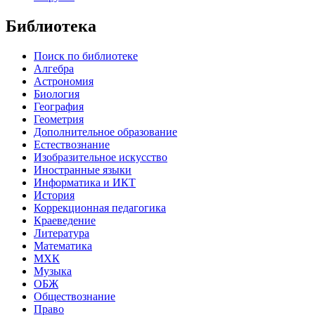
Библиотека
Поиск по библиотеке
Алгебра
Астрономия
Биология
География
Геометрия
Дополнительное образование
Естествознание
Изобразительное искусство
Иностранные языки
Информатика и ИКТ
История
Коррекционная педагогика
Краеведение
Литература
Математика
МХК
Музыка
ОБЖ
Обществознание
Право