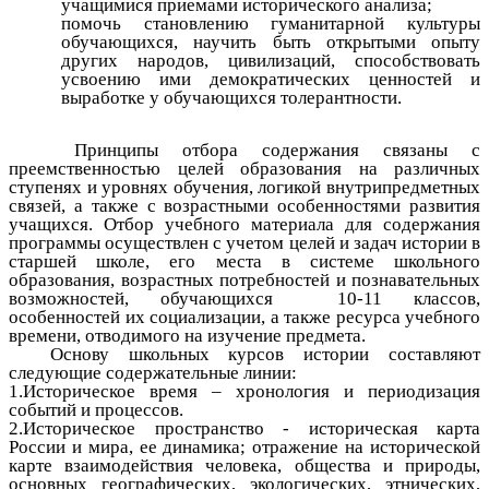
учащимися приемами исторического анализа;
помочь становлению гуманитарной культуры
обучающихся, научить быть открытыми опыту
других народов, цивилизаций, способствовать
усвоению ими демократических ценностей и
выработке у обучающихся толерантности.
Принципы отбора содержания связаны с
преемственностью целей образования на различных
ступенях и уровнях обучения, логикой внутрипредметных
связей, а также с возрастными особенностями развития
учащихся. Отбор учебного материала для содержания
программы осуществлен с учетом целей и задач истории в
старшей школе, его места в системе школьного
образования, возрастных потребностей и познавательных
возможностей, обучающихся 10-11 классов,
особенностей их социализации, а также ресурса учебного
времени, отводимого на изучение предмета.
Основу школьных курсов истории составляют
следующие содержательные линии:
1.Историческое время – хронология и периодизация
событий и процессов.
2.Историческое пространство - историческая карта
России и мира, ее динамика; отражение на исторической
карте взаимодействия человека, общества и природы,
основных географических, экологических, этнических,