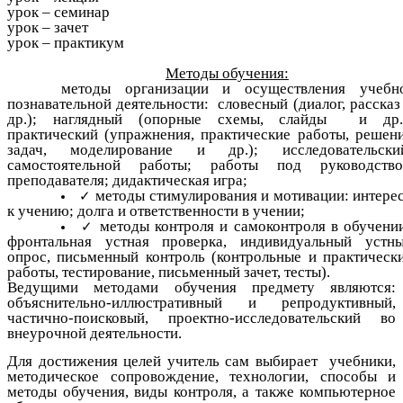
урок – семинар
урок – зачет
урок – практикум
Методы обучения:
методы организации и осуществления учебн
познавательной деятельности: словесный (диалог, рассказ
др.); наглядный (опорные схемы, слайды и др.
практический (упражнения, практические работы, решен
задач, моделирование и др.); исследовательски
самостоятельной работы; работы под руководств
преподавателя; дидактическая игра;
методы стимулирования и мотивации: интере
к учению; долга и ответственности в учении;
методы контроля и самоконтроля в обучени
фронтальная устная проверка, индивидуальный устн
опрос, письменный контроль (контрольные и практическ
работы, тестирование, письменный зачет, тесты).
Ведущими методами обучения предмету являются:
объяснительно-иллюстративный и репродуктивный,
частично-поисковый, проектно-исследовательский во
внеурочной деятельности.
Для достижения целей учитель сам выбирает учебники,
методическое сопровождение, технологии, способы и
методы обучения, виды контроля, а также компьютерное