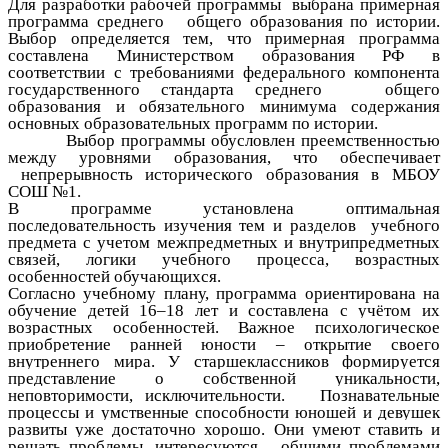
Для разработки рабочей программы выбрана примерная
программа среднего общего образования по истории.
Выбор определяется тем, что примерная программа
составлена Министерством образования РФ в
соответствии с требованиями федерального компонента
государственного стандарта среднего общего
образования и обязательного минимума содержания
основных образовательных программ по истории.
Выбор программы обусловлен преемственностью
между уровнями образования, что обеспечивает
непрерывность исторического образования в МБОУ
СОШ №1.
В программе установлена оптимальная
последовательность изучения тем и разделов учебного
предмета с учетом межпредметных и внутрипредметных
связей, логики учебного процесса, возрастных
особенностей обучающихся.
Согласно учебному плану, программа ориентирована на
обучение детей 16–18 лет и составлена с учётом их
возрастных особенностей.
Важное психологическое
приобретение ранней юности –
открытие своего
внутреннего мира. У старшеклассников
формируется
представление о собственной уникальности,
неповторимости, исключительности.
Познавательные
процессы и умственные способности юношей и девушек
развиты уже достаточно хорошо. Они умеют ставить и
решать проблемы, интересуются общими проблемами