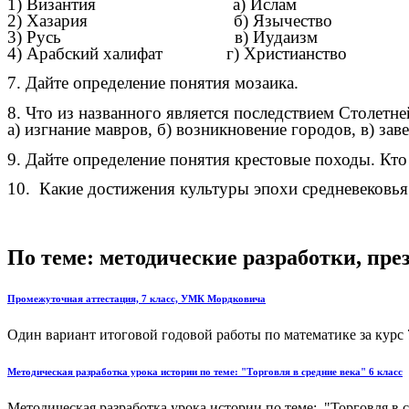
1) Византия а) Ислам
2) Хазария б) Язычество
3) Русь в) Иудаизм
4) Арабский халифат г) Христианство
7. Дайте определение понятия мозаика.
8. Что из названного является последствием Столетн
а) изгнание мавров, б) возникновение городов, в) з
9. Дайте определение понятия крестовые походы. Кто
10. Какие достижения культуры эпохи средневековья
По теме: методические разработки, пр
Промежуточная аттестация, 7 класс, УМК Мордковича
Один вариант итоговой годовой работы по математике за курс 
Методическая разработка урока истории по теме: "Торговля в средние века" 6 класс
Методическая разработка урока истории по теме: "Торговля в с