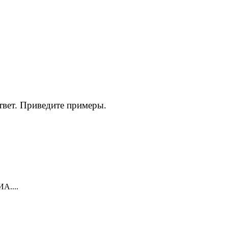
твет. Приведите примеры.
А....