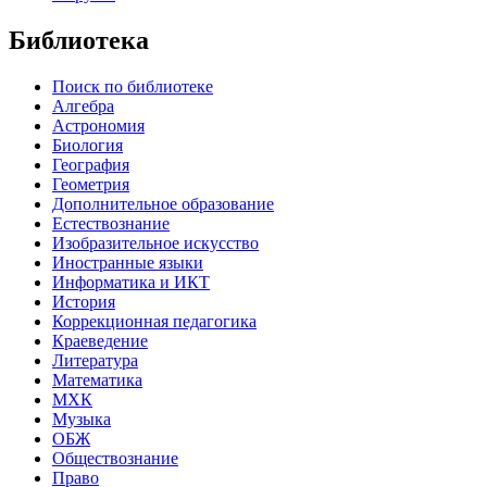
Библиотека
Поиск по библиотеке
Алгебра
Астрономия
Биология
География
Геометрия
Дополнительное образование
Естествознание
Изобразительное искусство
Иностранные языки
Информатика и ИКТ
История
Коррекционная педагогика
Краеведение
Литература
Математика
МХК
Музыка
ОБЖ
Обществознание
Право