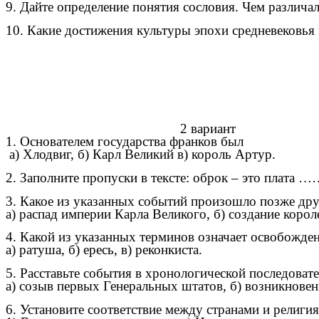
9. Дайте определение понятия сословия. Чем различа
10. Какие достижения культуры эпохи средневековья
2 вариант
1. Основателем государства франков был
а) Хлодвиг, б) Карл Великий в) король Артур.
2. Заполните пропуски в тексте: оброк – это плата 
3. Какое из указанных событий произошло позже др
а) распад империи Карла Великого, б) создание корол
4. Какой из указанных терминов означает освобожде
а) ратуша, б) ересь, в) реконкиста.
5. Расставьте события в хронологической последовате
а) созыв первых Генеральных штатов, б) возникновени
6. Установите соответствие между странами и религия