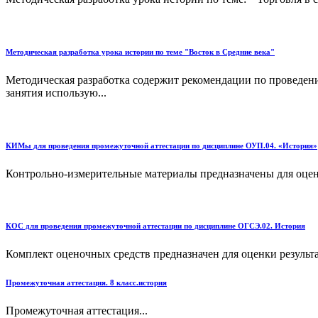
Методическая разработка урока истории по теме "Восток в Средние века"
Методическая разработка содержит рекомендации по проведен
занятия использую...
КИМы для проведения промежуточной аттестации по дисциплине ОУП.04. «История»
Контрольно-измерительные материалы предназначены для оцен
КОС для проведения промежуточной аттестации по дисциплине ОГСЭ.02. История
Комплект оценочных средств предназначен для оценки результ
Промежуточная аттестация. 8 класс.история
Промежуточная аттестация...