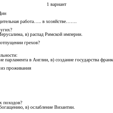
1 вариант
Дин
удительная работа….. в хозяйстве…….
ругих?
Иерусалима, в) распад Римской империи.
 отпущении грехов?
льности:
ие парламента в Англии, в) создание государства франк
м из проживания
ых походов?
богащению, в) ослабление Византии.