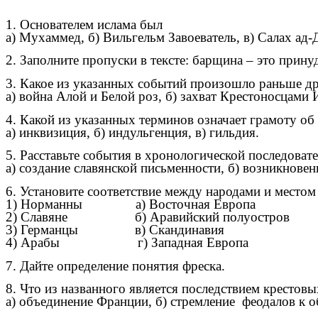
1. Основателем ислама был
а) Мухаммед, б) Вильгельм Завоеватель, в) Салах ад-
2. Заполните пропуски в тексте: барщина – это прин
3. Какое из указанных событий произошло раньше д
а) война Алой и Белой роз, б) захват Крестоносцами 
4. Какой из указанных терминов означает грамоту об
а) инквизиция, б) индульгенция, в) гильдия.
5. Расставьте события в хронологической последовате
а) создание славянской письменности, б) возникновен
6. Установите соответствие между народами и место
1) Норманны а) Восточная Европа
2) Славяне б) Аравийский полуостров
3) Германцы в) Скандинавия
4) Арабы г) Западная Европа
7. Дайте определение понятия фреска.
8. Что из названного является последствием крестов
а) объединение Франции, б) стремление феодалов к о