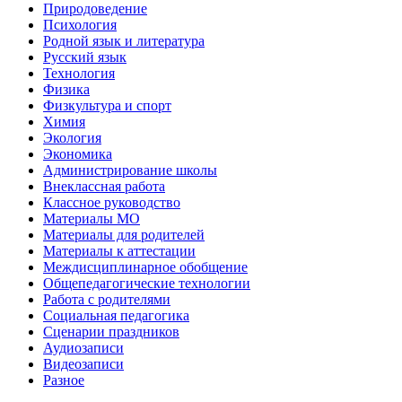
Природоведение
Психология
Родной язык и литература
Русский язык
Технология
Физика
Физкультура и спорт
Химия
Экология
Экономика
Администрирование школы
Внеклассная работа
Классное руководство
Материалы МО
Материалы для родителей
Материалы к аттестации
Междисциплинарное обобщение
Общепедагогические технологии
Работа с родителями
Социальная педагогика
Сценарии праздников
Аудиозаписи
Видеозаписи
Разное