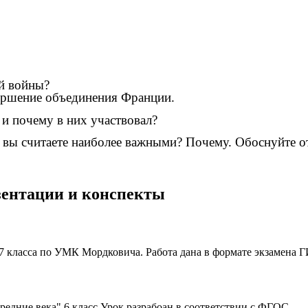
ей войны?
авершение объединения Франции.
 и почему в них участвовал?
 вы считаете наиболее важными? Почему. Обоснуйте о
езентации и конспекты
7 класса по УМК Мордковича. Работа дана в формате экзамена ГИ
редние века" 6 класс.Урок разрабоан в соответствии с ФГОС....