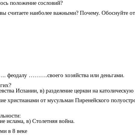
лось положение сословий?
 вы считаете наиболее важными? Почему. Обоснуйте от
…….. феодалу ……….своего хозяйства или деньгами.
угих?
евства Испании, в) разделение церкви на католическую
ние христианами от мусульман Пиренейского полуостр
льности:
е ислама, в) Столетняя война.
ми в 8 веке