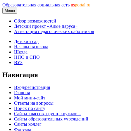
Образовательная социальная сеть
ns
portal.ru
Меню
Обзор возможностей
Детский проект «Алые паруса»
Аттестация педагогических работников
Детский сад
Начальная школа
Школа
НПО и СПО
ВУЗ
Навигация
Вход/регистрация
Главная
Мой мини-сайт
Ответы на вопросы
Поиск по сайту
Сайты классов, групп, кружков...
Сайты образовательных учреждений
Сайты коллег
Форумы