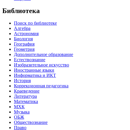
Библиотека
Поиск по библиотеке
Алгебра
Астрономия
Биология
География
Геометрия
Дополнительное образование
Естествознание
Изобразительное искусство
Иностранные языки
Информатика и ИКТ
История
Коррекционная педагогика
Краеведение
Литература
Математика
МХК
Музыка
ОБЖ
Обществознание
Право