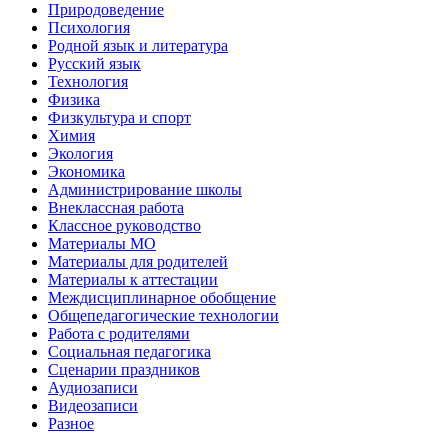
Природоведение
Психология
Родной язык и литература
Русский язык
Технология
Физика
Физкультура и спорт
Химия
Экология
Экономика
Администрирование школы
Внеклассная работа
Классное руководство
Материалы МО
Материалы для родителей
Материалы к аттестации
Междисциплинарное обобщение
Общепедагогические технологии
Работа с родителями
Социальная педагогика
Сценарии праздников
Аудиозаписи
Видеозаписи
Разное