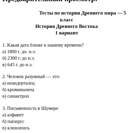
Тесты по истории Древнего мира — 5
класс
История Древнего Востока
1 вариант
1. Какая дата ближе к нашему времени?
а) 1800 г. до. н.э.
б) 2300 г. до н.э.
в) 645 г. до н.э.
2. Человек разумный — это:
а) неандерталец
б) кроманьонец
в) синантроп
3. Письменность в Шумере:
а) алфавит
б) папирус
в) клинопись