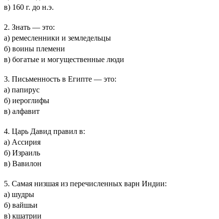
в) 160 г. до н.э.
2. Знать — это:
а) ремесленники и земледельцы
б) воины племени
в) богатые и могущественные люди
3. Письменность в Египте — это:
а) папирус
б) иероглифы
в) алфавит
4. Царь Давид правил в:
а) Ассирия
б) Израиль
в) Вавилон
5. Самая низшая из перечисленных варн Индии:
а) шудры
б) вайшьи
в) кшатрии