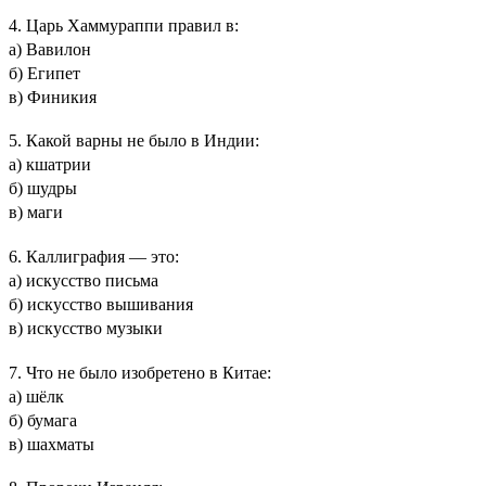
4. Царь Хаммураппи правил в:
а) Вавилон
б) Египет
в) Финикия
5. Какой варны не было в Индии:
а) кшатрии
б) шудры
в) маги
6. Каллиграфия — это:
а) искусство письма
б) искусство вышивания
в) искусство музыки
7. Что не было изобретено в Китае:
а) шёлк
б) бумага
в) шахматы