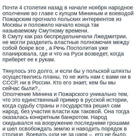
Почти 4 столетия назад в начале ноября народное
ополчение во главе с купцом Мининым и воеводой
Пожарским прогнало польских интервентов из
Москвы и положило начало конца так
называемому Смутному времени.
В Смуту как раз беспредельничали Лжедмитрии,
не могли разделить властные полномочия между
собой бояре все , а Речь Посполитая уже
планировала, где и что на Руси возведет, когда
приберет ее к рукам.
Тянулось это долго, и если бы у польской шляхты
осуществились планы, то не жить нам с вами ни в
СССР, ни в России. Кто его знает, кем бы мы
сейчас были?..
Ополчение Минина и Пожарского уникально тем,
что это единственный пример в русской истории,
когда судьбу страны и государства решил сам
народ, без участия власти как таковой. Она тогда
оказалась конкретным банкротом. Народ
скидывался на вооружение последними грошами
и шел освобождать землю и наводить порядок в
столице. Воевать шли не за царя – его не было.