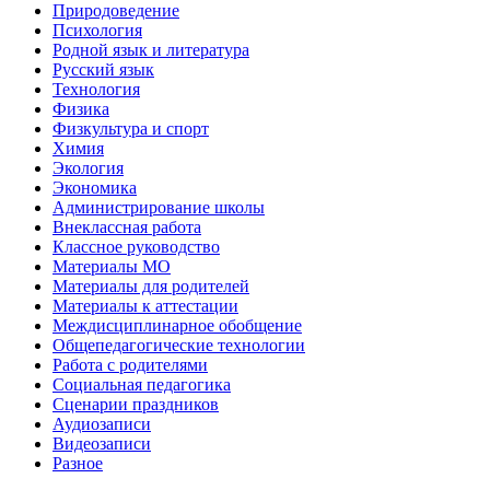
Природоведение
Психология
Родной язык и литература
Русский язык
Технология
Физика
Физкультура и спорт
Химия
Экология
Экономика
Администрирование школы
Внеклассная работа
Классное руководство
Материалы МО
Материалы для родителей
Материалы к аттестации
Междисциплинарное обобщение
Общепедагогические технологии
Работа с родителями
Социальная педагогика
Сценарии праздников
Аудиозаписи
Видеозаписи
Разное