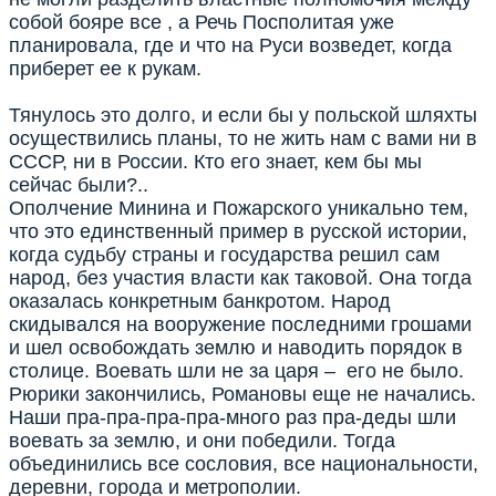
собой бояре все , а Речь Посполитая уже
планировала, где и что на Руси возведет, когда
приберет ее к рукам.
Тянулось это долго, и если бы у польской шляхты
осуществились планы, то не жить нам с вами ни в
СССР, ни в России. Кто его знает, кем бы мы
сейчас были?..
Ополчение Минина и Пожарского уникально тем,
что это единственный пример в русской истории,
когда судьбу страны и государства решил сам
народ, без участия власти как таковой. Она тогда
оказалась конкретным банкротом. Народ
скидывался на вооружение последними грошами
и шел освобождать землю и наводить порядок в
столице. Воевать шли не за царя – его не было.
Рюрики закончились, Романовы еще не начались.
Наши пра-пра-пра-пра-много раз пра-деды шли
воевать за землю, и они победили. Тогда
объединились все сословия, все национальности,
деревни, города и метрополии.