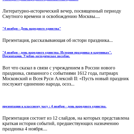
Литературно-исторический вечер, посвященный периоду
Смутного времени и освобождению Москвы....
"4 ноября - День народного единства"
Презентация, рассказывающая об истори праздника...
"4 ноября - день народного единства. История праздника в картинках".
Презентация. Учебно-методическое пособие.
Вот что сказал в связи с учреждением в России нового
праздника, связанного с событиями 1612 года, патриарх
Московский и Всея Руси Алексий II: «Пусть новый праздник
послужит единению народа, осоз...
презентация к классному часу : 4 ноября - день народного единства.
Презентация состоит из 12 слайдов, на которых представлена
краткая история событий, предшествующих назначению
праздника 4 ноября....