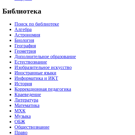
Библиотека
Поиск по библиотеке
Алгебра
Астрономия
Биология
География
Геометрия
Дополнительное образование
Естествознание
Изобразительное искусство
Иностранные языки
Информатика и ИКТ
История
Коррекционная педагогика
Краеведение
Литература
Математика
МХК
Музыка
ОБЖ
Обществознание
Право