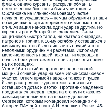
флаги, однако курсанты раскрыли обман. В
ожесточенном бою танки были уничтожены.
Обстановка на Ильинском боевом участке
неуклонно ухудшалась – немцы обрушили на наши
позиции шквал артиллерийского и минометного
огня. Авиация наносила один удар за другим. Но
курсанты рот и батарей не сдавались. Силы
защитников быстро таяли, не хватало снарядов,
патронов и гранат. К 16-му октября у оставшихся в
живых курсантов было лишь пять орудий и то с
неполными орудийными расчетами. Используя
малочисленность нашей пехоты, гитлеровцы в
ночных боях уничтожали огневые расчеты прямо
на их позициях.
Утром 16-го октября противник нанес новый
мощный огневой удар на всем Ильинском боевом
участке. Огнем прямой наводки танков и пушек
были расстреляны курсантские гарнизоны в
оставшихся дотах и дзотах. Противник медленно
продвигался вперед, когда на его пути оказался
замаскированный дот на шоссе у деревни
Сергеевка, которым командовал командир 4-й
батареи ПАУ лейтенант А.И. Алешкин. Расчет 45-