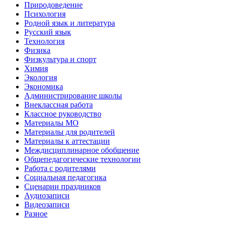
Природоведение
Психология
Родной язык и литература
Русский язык
Технология
Физика
Физкультура и спорт
Химия
Экология
Экономика
Администрирование школы
Внеклассная работа
Классное руководство
Материалы МО
Материалы для родителей
Материалы к аттестации
Междисциплинарное обобщение
Общепедагогические технологии
Работа с родителями
Социальная педагогика
Сценарии праздников
Аудиозаписи
Видеозаписи
Разное