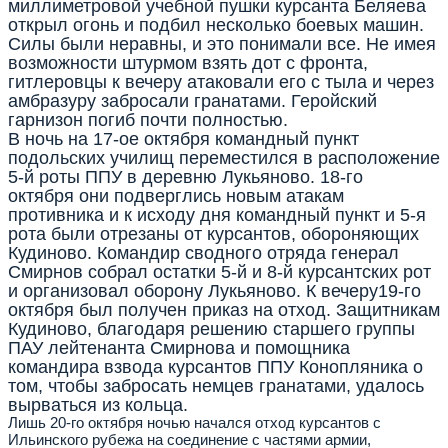
миллиметровой учебной пушки курсанта Беляева
открыл огонь и подбил несколько боевых машин.
Силы были неравны, и это понимали все. Не имея
возможности штурмом взять дот с фронта,
гитлеровцы к вечеру атаковали его с тыла и через
амбразуру забросали гранатами. Геройский
гарнизон погиб почти полностью.
В ночь на 17-ое октября командный пункт
подольских училищ переместился в расположение
5-й роты ППУ в деревню Лукьяново. 18-го
октября они подверглись новым атакам
противника и к исходу дня командный пункт и 5-я
рота были отрезаны от курсантов, обороняющих
Кудиново. Командир сводного отряда генерал
Смирнов собрал остатки 5-й и 8-й курсантских рот
и организовал оборону Лукьяново. К вечеру19-го
октября был получен приказ на отход. Защитникам
Кудиново, благодаря решению старшего группы
ПАУ лейтенанта Смирнова и помощника
командира взвода курсантов ППУ Конопляника о
том, чтобы забросать немцев гранатами, удалось
вырваться из кольца.
Лишь 20-го октября ночью начался отход курсантов с
Ильинского рубежа на соединение с частями армии,