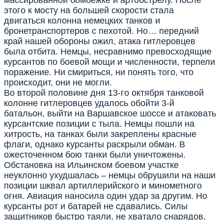
этого к мосту на большей скорости стала
двигаться колонна немецких танков и
бронетранспортеров с пехотой. Но… передний
край нашей обороны ожил, атака гитлеровцев
была отбита. Немцы, несравнимо превосходящие
курсантов по боевой мощи и численности, терпели
поражение. Ни смириться, ни понять того, что
происходит, они не могли.
Во второй половине дня 13-го октября танковой
колонне гитлеровцев удалось обойти 3-й
батальон, выйти на Варшавское шоссе и атаковать
курсантские позиции с тыла. Немцы пошли на
хитрость, на танках были закреплены красные
флаги, однако курсанты раскрыли обман. В
ожесточенном бою танки были уничтожены.
Обстановка на Ильинском боевом участке
неуклонно ухудшалась – немцы обрушили на наши
позиции шквал артиллерийского и минометного
огня. Авиация наносила один удар за другим. Но
курсанты рот и батарей не сдавались. Силы
защитников быстро таяли, не хватало снарядов,