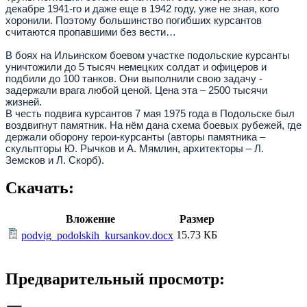
декабре 1941-го и даже еще в 1942 году, уже не зная, кого
хоронили. Поэтому большинство погибших курсантов
считаются пропавшими без вести…
В боях на Ильинском боевом участке подольские курсанты
уничтожили до 5 тысяч немецких солдат и офицеров и
подбили до 100 танков. Они выполнили свою задачу -
задержали врага любой ценой. Цена эта – 2500 тысячи
жизней.
В честь подвига курсантов 7 мая 1975 года в Подольске был
воздвигнут памятник. На нём дана схема боевых рубежей, где
держали оборону герои-курсанты (авторы памятника –
скульпторы Ю. Рычков и А. Мямлин, архитекторы – Л.
Земсков и Л. Скорб).
Скачать:
Вложение
Размер
15.73 КБ
podvig_podolskih_kursankov.docx
Предварительный просмотр: