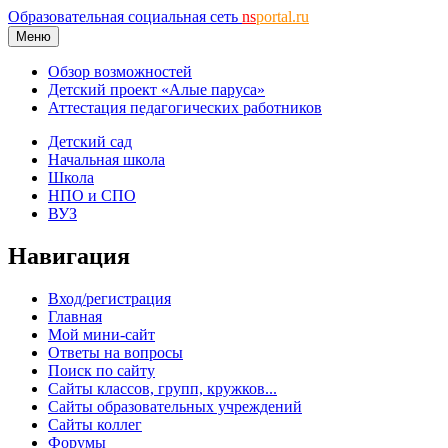
Образовательная социальная сеть
ns
portal.ru
Меню
Обзор возможностей
Детский проект «Алые паруса»
Аттестация педагогических работников
Детский сад
Начальная школа
Школа
НПО и СПО
ВУЗ
Навигация
Вход/регистрация
Главная
Мой мини-сайт
Ответы на вопросы
Поиск по сайту
Сайты классов, групп, кружков...
Сайты образовательных учреждений
Сайты коллег
Форумы