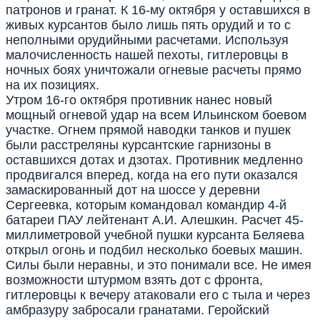
патронов и гранат. К 16-му октября у оставшихся в
живых курсантов было лишь пять орудий и то с
неполными орудийными расчетами. Используя
малочисленность нашей пехоты, гитлеровцы в
ночных боях уничтожали огневые расчеты прямо
на их позициях.
Утром 16-го октября противник нанес новый
мощный огневой удар на всем Ильинском боевом
участке. Огнем прямой наводки танков и пушек
были расстреляны курсантские гарнизоны в
оставшихся дотах и дзотах. Противник медленно
продвигался вперед, когда на его пути оказался
замаскированный дот на шоссе у деревни
Сергеевка, которым командовал командир 4-й
батареи ПАУ лейтенант А.И. Алешкин. Расчет 45-
миллиметровой учебной пушки курсанта Беляева
открыл огонь и подбил несколько боевых машин.
Силы были неравны, и это понимали все. Не имея
возможности штурмом взять дот с фронта,
гитлеровцы к вечеру атаковали его с тыла и через
амбразуру забросали гранатами. Геройский