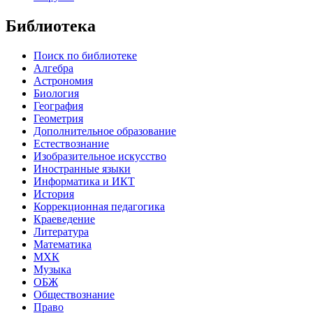
Библиотека
Поиск по библиотеке
Алгебра
Астрономия
Биология
География
Геометрия
Дополнительное образование
Естествознание
Изобразительное искусство
Иностранные языки
Информатика и ИКТ
История
Коррекционная педагогика
Краеведение
Литература
Математика
МХК
Музыка
ОБЖ
Обществознание
Право