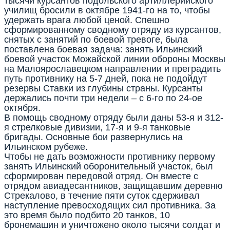
тысячи курсантов подольского артиллерийского
училищ бросили в октябре 1941-го на то, чтобы
удержать врага любой ценой. Спешно
сформированному сводному отряду из курсантов,
снятых с занятий по боевой тревоге, была
поставлена боевая задача: занять Ильинский
боевой участок Можайской линии обороны Москвы
на Малоярославецком направлении и преградить
путь противнику на 5-7 дней, пока не подойдут
резервы Ставки из глубины страны. Курсанты
держались почти три недели – с 6-го по 24-ое
октября.
В помощь сводному отряду были даны 53-я и 312-
я стрелковые дивизии, 17-я и 9-я танковые
бригады. Основные бои развернулись на
Ильинском рубеже.
Чтобы не дать возможности противнику первому
занять Ильинский оборонительный участок, был
сформирован передовой отряд. Он вместе с
отрядом авиадесантников, защищавшим деревню
Стрекалово, в течение пяти суток сдерживал
наступление превосходящих сил противника. За
это время было подбито 20 танков, 10
бронемашин и уничтожено около тысячи солдат и