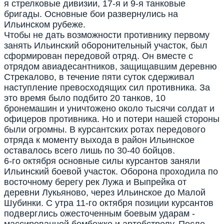
я стрелковые дивизии, 17-я и 9-я танковые
бригады. Основные бои развернулись на
Ильинском рубеже.
Чтобы не дать возможности противнику первому
занять Ильинский оборонительный участок, был
сформирован передовой отряд. Он вместе с
отрядом авиадесантников, защищавшим деревню
Стрекалово, в течение пяти суток сдерживал
наступление превосходящих сил противника. За
это время было подбито 20 танков, 10
бронемашин и уничтожено около тысячи солдат и
офицеров противника. Но и потери нашей стороны
были огромны. В курсантских ротах передового
отряда к моменту выхода в район Ильинское
оставалось всего лишь по 30-40 бойцов.
6-го октября основные силы курсантов заняли
Ильинский боевой участок. Оборона проходила по
восточному берегу рек Лужа и Выпрейка от
деревни Лукьяново, через Ильинское до Малой
Шубинки. С утра 11-го октября позиции курсантов
подверглись ожесточенным боевым ударам -
массированной бомбежке и артобстрелу. После