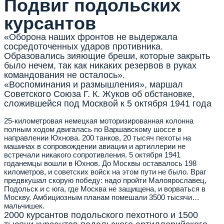
Подвиг подольских
курсантов
«Оборона наших фронтов не выдержала
сосредоточенных ударов противника.
Образовались зияющие бреши, которые закрыть
было нечем, так как никаких резервов в руках
командования не осталось».
«Воспоминания и размышления», маршал
Советского Союза Г. К. Жуков об обстановке,
сложившейся под Москвой к 5 октября 1941 года
25-километровая немецкая моторизированная колонна
полным ходом двигалась по Варшавскому шоссе в
направлении Юхнова. 200 танков, 20 тысяч пехоты на
машинах в сопровождении авиации и артиллерии не
встречали никакого сопротивления. 5 октября 1941
годанемцы вошли в Юхнов. До Москвы оставалось 198
километров, и советских войск на этом пути не было. Враг
предвкушал скорую победу: надо пройти Малоярославец,
Подольск и с юга, где Москва не защищена, и ворваться в
Москву. Амбициозным планам помешали 3500 тысячи…
мальчишек.
2000 курсантов подольского пехотного и 1500