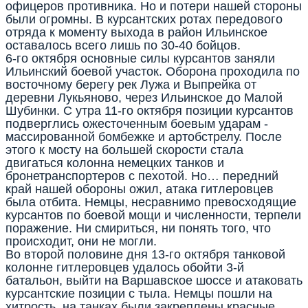
офицеров противника. Но и потери нашей стороны
были огромны. В курсантских ротах передового
отряда к моменту выхода в район Ильинское
оставалось всего лишь по 30-40 бойцов.
6-го октября основные силы курсантов заняли
Ильинский боевой участок. Оборона проходила по
восточному берегу рек Лужа и Выпрейка от
деревни Лукьяново, через Ильинское до Малой
Шубинки. С утра 11-го октября позиции курсантов
подверглись ожесточенным боевым ударам -
массированной бомбежке и артобстрелу. После
этого к мосту на большей скорости стала
двигаться колонна немецких танков и
бронетранспортеров с пехотой. Но… передний
край нашей обороны ожил, атака гитлеровцев
была отбита. Немцы, несравнимо превосходящие
курсантов по боевой мощи и численности, терпели
поражение. Ни смириться, ни понять того, что
происходит, они не могли.
Во второй половине дня 13-го октября танковой
колонне гитлеровцев удалось обойти 3-й
батальон, выйти на Варшавское шоссе и атаковать
курсантские позиции с тыла. Немцы пошли на
хитрость, на танках были закреплены красные