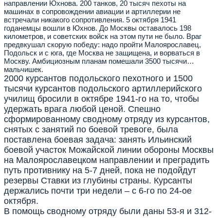
направлении Юхнова. 200 танков, 20 тысяч пехоты на
машинах в сопровождении авиации и артиллерии не
встречали никакого сопротивления. 5 октября 1941
годанемцы вошли в Юхнов. До Москвы оставалось 198
километров, и советских войск на этом пути не было. Враг
предвкушал скорую победу: надо пройти Малоярославец,
Подольск и с юга, где Москва не защищена, и ворваться в
Москву. Амбициозным планам помешали 3500 тысячи…
мальчишек.
2000 курсантов подольского пехотного и 1500
тысячи курсантов подольского артиллерийского
училищ бросили в октябре 1941-го на то, чтобы
удержать врага любой ценой. Спешно
сформированному сводному отряду из курсантов,
снятых с занятий по боевой тревоге, была
поставлена боевая задача: занять Ильинский
боевой участок Можайской линии обороны Москвы
на Малоярославецком направлении и преградить
путь противнику на 5-7 дней, пока не подойдут
резервы Ставки из глубины страны. Курсанты
держались почти три недели – с 6-го по 24-ое
октября.
В помощь сводному отряду были даны 53-я и 312-