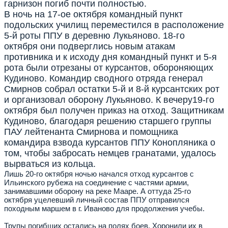
гарнизон погиб почти полностью.
В ночь на 17-ое октября командный пункт
подольских училищ переместился в расположение
5-й роты ППУ в деревню Лукьяново. 18-го
октября они подверглись новым атакам
противника и к исходу дня командный пункт и 5-я
рота были отрезаны от курсантов, обороняющих
Кудиново. Командир сводного отряда генерал
Смирнов собрал остатки 5-й и 8-й курсантских рот
и организовал оборону Лукьяново. К вечеру19-го
октября был получен приказ на отход. Защитникам
Кудиново, благодаря решению старшего группы
ПАУ лейтенанта Смирнова и помощника
командира взвода курсантов ППУ Конопляника о
том, чтобы забросать немцев гранатами, удалось
вырваться из кольца.
Лишь 20-го октября ночью начался отход курсантов с
Ильинского рубежа на соединение с частями армии,
занимавшими оборону на реке Мааре. А оттуда 25-го
октября уцелевший личный состав ППУ отправился
походным маршем в г. Иваново для продолжения учебы.
Трупы погибших остались на полях боев. Хоронили их в