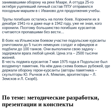
занимавшими оборону на реке Мааре. А оттуда 25-го
октября уцелевший личный состав ППУ отправился
походным маршем в г. Иваново для продолжения учебы.
Трупы погибших остались на полях боев. Хоронили их в
декабре 1941-го и даже еще в 1942 году, уже не зная, кого
хоронили. Поэтому большинство погибших курсантов
считаются пропавшими без вести…
В боях на Ильинском боевом участке подольские курсанты
уничтожили до 5 тысяч немецких солдат и офицеров и
подбили до 100 танков. Они выполнили свою задачу -
задержали врага любой ценой. Цена эта – 2500 тысячи
жизней.
В честь подвига курсантов 7 мая 1975 года в Подольске был
воздвигнут памятник. На нём дана схема боевых рубежей, где
держали оборону герои-курсанты (авторы памятника –
скульпторы Ю. Рычков и А. Мямлин, архитекторы – Л.
Земсков и Л. Скорб).
По теме: методические разработки,
презентации и конспекты