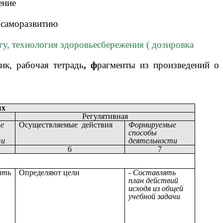
ение
 саморазвитию
у, технология здоровьесбережения ( дозировка
ик, рабочая тетрадь
, ф
рагменты из произведений о
ых
Регулятивная
е
Осуществляемые действия
Формируемые
способы
ти
деятельности
6
7
ать
Определяют цели
- Составлять
план действий
исходя из общей
учебной задачи