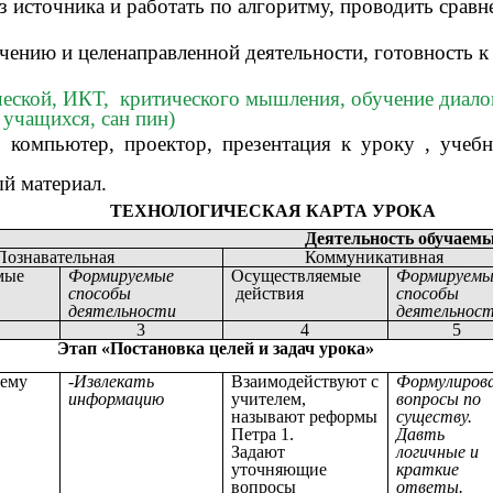
 источника и работать по алгоритму, проводить сравн
чению и целенаправленной деятельности, готовность к
еской, ИКТ, критического мышления, обучение диалог
 учащихся, сан пин)
:
компьютер, проектор, презентация к уроку ,
учебн
ый материал.
ТЕХНОЛОГИЧЕСКАЯ КАРТА УРОКА
Деятельность обучаем
Познавательная
Коммуникативная
мые
Формируемые
Осуществляемые
Формируемы
способы
действия
способы
деятельности
деятельнос
3
4
5
Этап «Постановка целей и задач урока»
тему
-Извлекать
Взаимодействуют с
Формулиров
информацию
учителем,
вопросы по
называют реформы
существу.
Петра 1.
Давть
Задают
логичные и
уточняющие
краткие
вопросы
ответы.