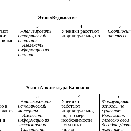
Этап «Ведомости»
3
4
5
тают
- Анализировать
Ученики работают
- Соотноси
ают,
исторический
индивидуально, но
интересы
новные
источник
- Извлекать
информацию из
текста,
Этап «Архитектура Барокко»
3
4
5
- Анализировать
Ученики
Формулирова
но в
исторический
работают
вопросы по
адания
материал.
индивидуально,
существу.
.
- Извлекать
но, по мере
Выражать
т и
информацию из
необходимости
словесно свои
иллюстрации
вступать в
догадки. Давт
.
- Сравнивать
диалог
логичные и