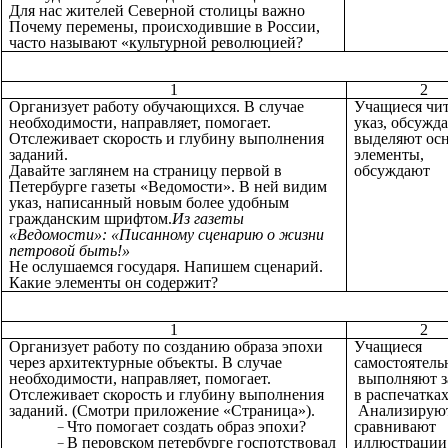
Для нас жителей Северной столицы важно
Почему перемены, происходившие в России,
часто называют «культурной революцией?
1
2
Организует работу обучающихся. В случае
Учащиеся чи
необходимости, направляет, помогает.
указ, обсужд
Отслеживает скорость и глубину выполнения
выделяют ос
заданий.
элементы,
Давайте заглянем на страницу первой в
обсуждают
Петербурге газеты «Ведомости». В ней видим
указ, написанный новым более удобным
гражданским шрифтом.
Из газеты
«Ведомости»:
«Писанному сценарию о жизни
петровой быть!»
Не ослушаемся государя. Напишем сценарий.
Какие элементы он содержит?
1
2
Организует работу по созданию образа эпохи
Учащиеся
через архитектурные объекты. В случае
самостоятель
необходимости, направляет, помогает.
выполняют з
Отслеживает скорость и глубину выполнения
в распечатках
заданий. (Смотри приложение «Страница»).
Анализирую
Что помогает создать образ эпохи?
сравнивают
В перовском петербурге госпотствовал
иллюстрации