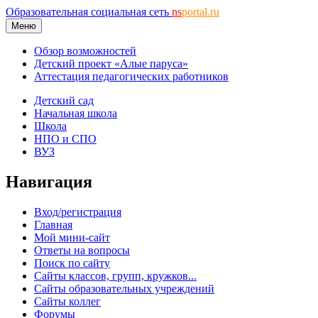
Образовательная социальная сеть
ns
portal.ru
Меню
Обзор возможностей
Детский проект «Алые паруса»
Аттестация педагогических работников
Детский сад
Начальная школа
Школа
НПО и СПО
ВУЗ
Навигация
Вход/регистрация
Главная
Мой мини-сайт
Ответы на вопросы
Поиск по сайту
Сайты классов, групп, кружков...
Сайты образовательных учреждений
Сайты коллег
Форумы