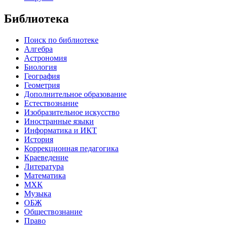
Библиотека
Поиск по библиотеке
Алгебра
Астрономия
Биология
География
Геометрия
Дополнительное образование
Естествознание
Изобразительное искусство
Иностранные языки
Информатика и ИКТ
История
Коррекционная педагогика
Краеведение
Литература
Математика
МХК
Музыка
ОБЖ
Обществознание
Право