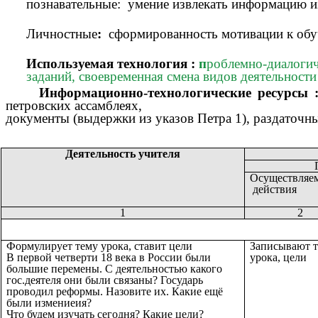
познавательные: умение извлекать информацию из
Личностные
:
сформированность мотивации к обу
Используемая технология :
п
роблемно-диалогич
заданий, своевременная смена видов деятельности
Информационно-технологические ресурсы 
петровских ассамблеях,
документы (выдержки из указов Петра 1), раздаточн
Деятельность учителя
Осуществляе
действия
1
2
Формулирует тему урока, ставит цели
Записывают 
В первой четверти 18 века в России были
урока, цели
большие перемены. С деятельностью какого
гос.деятеля они были связаны? Государь
проводил реформы. Назовите их. Какие ещё
были измениеия?
Что будем изучать сегодня? Какие цели?