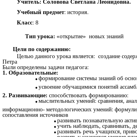
Учитель: Соловова Светлана Леонидовна.
Учебный предмет
: история.
Класс
: 8
Тип урока:
«открытие» новых знаний
Цели по содержанию:
Целью данного урока является: создание содер
Петра
Были определены задачи педагога:
1. Образовательные:
формирование системы знаний об осно
усвоение обучащимися понятий ассамбл
2. Развивающие:
способствовать формированию:
мыслительных умений: сравнения, анал
информационно- методологических умений: формулир
сопоставления источников
развивать познавательную актив
учить наблюдать, сравнивать, д
развивать речь учащихся, прив
развить у учащихся умения пла