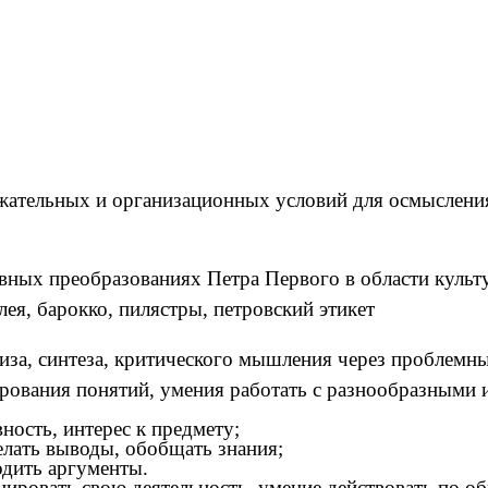
жательных и организационных условий для осмысления
вных преобразованиях Петра Первого в области куль
ея, барокко, пилястры, петровский этикет
иза, синтеза, критического мышления через проблемны
ования понятий, умения работать с разнообразными и
ность, интерес к предмету;
елать выводы, обобщать знания;
одить аргументы.
нировать свою деятельность, умение действовать по об