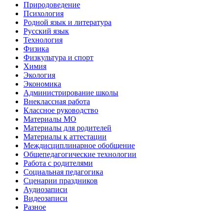
Природоведение
Психология
Родной язык и литература
Русский язык
Технология
Физика
Физкультура и спорт
Химия
Экология
Экономика
Администрирование школы
Внеклассная работа
Классное руководство
Материалы МО
Материалы для родителей
Материалы к аттестации
Междисциплинарное обобщение
Общепедагогические технологии
Работа с родителями
Социальная педагогика
Сценарии праздников
Аудиозаписи
Видеозаписи
Разное