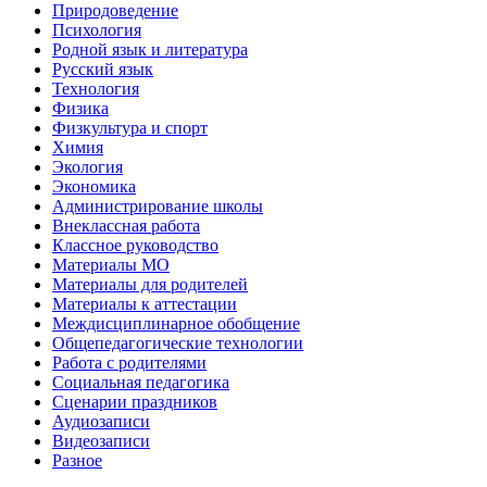
Природоведение
Психология
Родной язык и литература
Русский язык
Технология
Физика
Физкультура и спорт
Химия
Экология
Экономика
Администрирование школы
Внеклассная работа
Классное руководство
Материалы МО
Материалы для родителей
Материалы к аттестации
Междисциплинарное обобщение
Общепедагогические технологии
Работа с родителями
Социальная педагогика
Сценарии праздников
Аудиозаписи
Видеозаписи
Разное