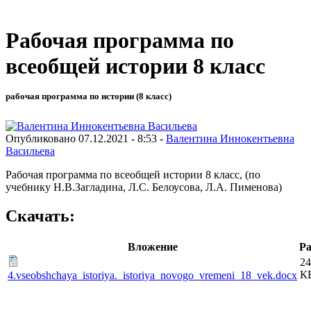
Рабочая программа по
всеобщей истории 8 класс
рабочая программа по истории (8 класс)
Опубликовано 07.12.2021 - 8:53 -
Валентина Иннокентьевна
Васильева
Рабочая программа по всеобщей истории 8 класс, (по
учебнику Н.В.Загладина, Л.С. Белоусова, Л.А. Пименова)
Скачать:
Вложение
Ра
24
К
4.vseobshchaya_istoriya._istoriya_novogo_vremeni_18_vek.docx