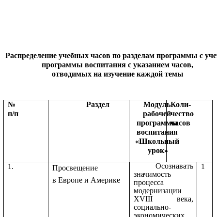
Распределение учебных часов по разделам программы с уч
программы воспитания с указанием часов,
отводимых на изучение каждой темы
№
Раздел
Модуль
Коли-
п/п
рабочей
чество
программы
часов
воспитания
«Школьный
урок»
Осознавать
1.
1
Просвещение
значимость
в Европе и Америке
процесса
модернизации
XVIII века,
социально-
экономических