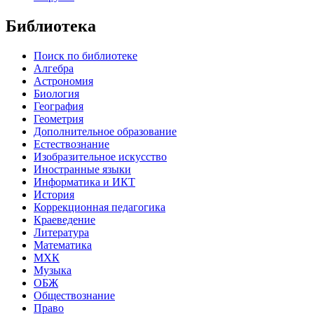
Библиотека
Поиск по библиотеке
Алгебра
Астрономия
Биология
География
Геометрия
Дополнительное образование
Естествознание
Изобразительное искусство
Иностранные языки
Информатика и ИКТ
История
Коррекционная педагогика
Краеведение
Литература
Математика
МХК
Музыка
ОБЖ
Обществознание
Право