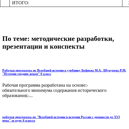
ИТОГО:
По теме: методические разработки,
презентации и конспекты
Рабочая программа по Всеобщей истории к учебнику Бойцова М.А., Шукурова Р.М.
"История средних веков" 6 класс
Рабочая программа разработана на основе:-
обязательного минимума содержания исторического
образования;-...
рабочая программа по "Всеобщей истории и истории России с древности до XVI
века" за курс 6 класса