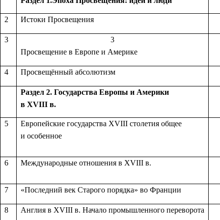
Раздел 1.
Эпоха Просвещения: идеи и люди
2
Истоки Просвещения
3
3
Просвещение в Европе и Америке
4
Просвещённый абсолютизм
Раздел 2. Г
осударства Европы и Америки
в XVIII в.
5
Европейские государства XVIII столетия общее
и особенное
6
Международные отношения в XVIII в.
7
«Последний век Старого порядка» во Франции
8
Англия в XVIII в. Начало промышленного переворота