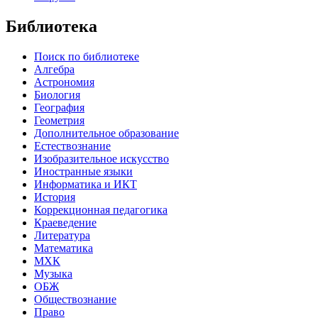
Библиотека
Поиск по библиотеке
Алгебра
Астрономия
Биология
География
Геометрия
Дополнительное образование
Естествознание
Изобразительное искусство
Иностранные языки
Информатика и ИКТ
История
Коррекционная педагогика
Краеведение
Литература
Математика
МХК
Музыка
ОБЖ
Обществознание
Право