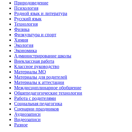
Природоведение
Психология
Родной язык и литература
Русский язык
Технология
Физика
Физкультура и спорт
Химия
Экология
Экономика
Администрирование школы
Внеклассная работа
Классное руководство
Материалы МО
Материалы для родителей
Материалы к аттестации
Междисциплинарное обобщение
Общепедагогические технологии
Работа с родителями
Социальная педагогика
Сценарии праздников
Аудиозаписи
Видеозаписи
Разное