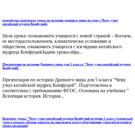
разработка конспекта урока по истории древнего мира по теме «Чему учил
китайский мудрец Конфуций»
Цель урока: познакомить учащихся с новой страной – Китаем,
ее месторасположением, климатически условиями и
обществом, ознакомить учащихся с взглядами китайского
мудреца КонфуцияЗадачи урока:обра...
Презентация по истории Древнего мира для 5 класса "Чему учил китайский мудрец
Конфуций"
Презентация по истории Древнего мира для 5 класса "Чему
учил китайский мудрец Конфуций". Подготовлена в
соответсвии с требованиями ФГОС. Основана на учебнике "
Всеобщая история. История...
Конспект урока "Чему учил китайский мудрец Конфуций история 5 класс (открытый
урок в рамках обмена опытом на школьном метод объединении учителей истории и
обществознания)