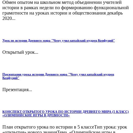
Обмен опытом на школьном метод объединении учителей
истории в рамках недели по формированию функциональной
грамотности на уроках истории и обществознания декабрь
2020...
Урок по истории Древнего мира "Чему учил китайский мудрец Конфуций"
Открытый урок...
Презентация урока истории Древнего мира "Чему учил китайский мудрец
Конфуций"
Презентация...
КОНСПЕКТ ОТКРЫТОГО УРОКА ПО ИСТОРИИ ДРЕВНЕГО МИРА (5 КЛАСС)
«ОЛИМПИЙСКИЕ ИГРЫ В ДРЕВНОСТИ»
План открытого урока по истории в 5 классеТип урока: урок
«открытия» нового знанияТема. «Олимпийские игры в