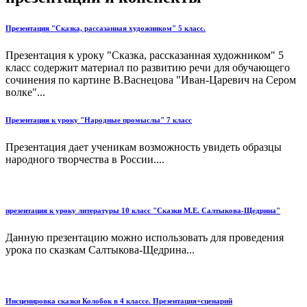
Презентация "Сказка, рассазанная художником" 5 класс.
Презентация к уроку "Сказка, рассказанная художником" 5
класс содержит материал по развитию речи для обучающего
сочинения по картине В.Васнецова "Иван-Царевич на Сером
волке"...
Презентация к уроку "Народные промыслы" 7 класс
Презентация дает ученикам возможность увидеть образцы
народного творчества в России....
презентация к уроку литературы 10 класс "Сказки М.Е. Салтыкова-Щедрина"
Данную презентацию можно использовать для проведения
урока по сказкам Салтыкова-Щедрина...
Инсценировка сказки Колобок в 4 классе. Презентация+сценарий