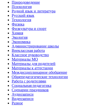
Природоведение
Психология
Родной язык и литература
Русский язык
Технология
Физика
Физкультура и спорт
Химия
Экология
Экономика
Администрирование школы
Внеклассная работа
Классное руководство
Материалы МО
Материалы для родителей
Материалы к аттестации
Междисциплинарное обобщение
Общепедагогические технологии
Работа с родителями
Социальная педагогика
Сценарии праздников
Аудиозаписи
Видеозаписи
Разное