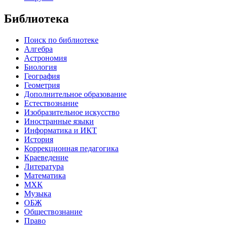
Библиотека
Поиск по библиотеке
Алгебра
Астрономия
Биология
География
Геометрия
Дополнительное образование
Естествознание
Изобразительное искусство
Иностранные языки
Информатика и ИКТ
История
Коррекционная педагогика
Краеведение
Литература
Математика
МХК
Музыка
ОБЖ
Обществознание
Право