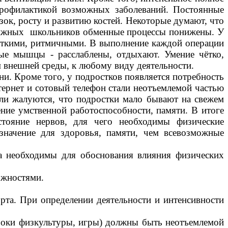
 профилактикой возможных заболеваний. Постоянные
ок, росту и развитию костей. Некоторые думают, что
одвижных школьников обменные процессы понижены. У
четкими, ритмичными. В выполнение каждой операции
ные мышцы - расслаблены, отдыхают. Умение чётко,
 внешней среды, к любому виду деятельности.
 Кроме того, у подростков появляется потребность
нтернет и сотовый телефон стали неотъемлемой частью
тели жалуются, что подростки мало бывают на свежем
ение умственной работоспособности, памяти. В итоге
стояние нервов, для чего необходимы физические
значение для здоровья, памяти, чем всевозможные
обходимы для обоснования влияния физических
ожностями.
рта. При определении деятельности и интенсивности
ки физкультуры, игры) должны быть неотъемлемой