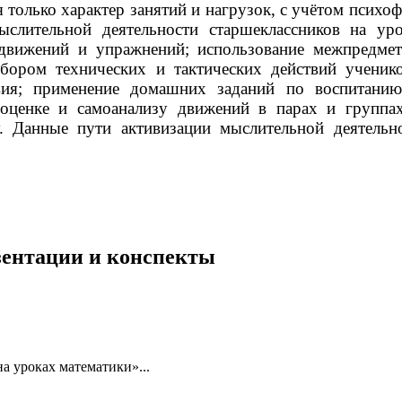
 только характер занятий и нагрузок, с учётом психо
слительной деятельности старшеклассников на ур
 движений и упражнений; использование межпредмет
бором технических и тактических действий ученико
вия; применение домашних заданий по воспитанию
ооценке и самоанализу движений в парах и групп
ву. Данные пути активизации мыслительной деятель
езентации и конспекты
а уроках математики»...