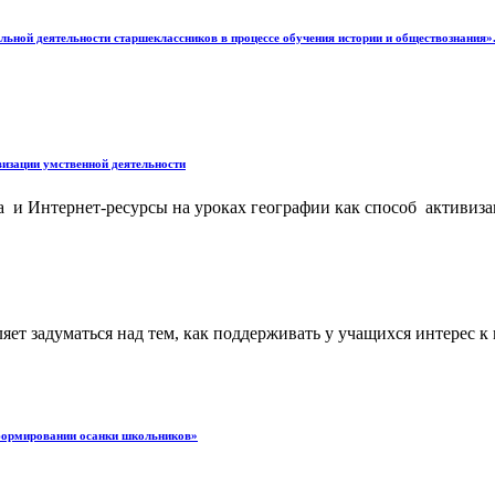
й деятельности старшеклассников в процессе обучения истории и обществознания»
визации умственной деятельности
рнет-ресурсы на уроках географии как способ активизации
яет задуматься над тем, как поддерживать у учащихся интерес к
 формировании осанки школьников»