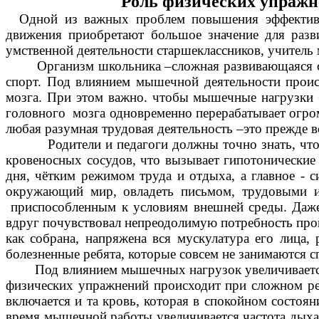
Роль физических упражн
Одной из важных проблем повышения эффективно
движения приобретают большое значение для разви
умственной деятельности старшеклассников, учитель 
Организм школьника –сложная развивающаяся систем
спорт. Под влиянием мышечной деятельности происх
мозга. При этом важно. чтобы мышечные нагрузки 
головного мозга одновременно перерабатывает огро
любая разумная трудовая деятельность –это прежде в
Родители и педагоги должны точно знать, что бол
кровеносных сосудов, что вызывает гипотонические
дня, чётким режимом труда и отдыха, а главное - 
окружающий мир, овладеть письмом, трудовыми и
приспособленным к условиям внешней среды. Даже 
вдруг почувствовал непреодолимую потребность прой
как собрана, напряжена вся мускулатура его лица,
болезненные ребята, которые совсем не занимаются с
Под влиянием мышечных нагрузок увеличивается ча
физических упражнений происходит при сложном ре
включается и та кровь, которая в спокойном состоян
время мышечной работы увеличивается частота дыхан