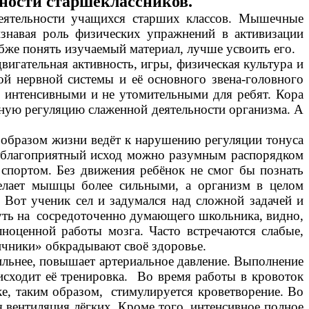
ности старшеклассников.
ятельности учащихся старших классов. Мышечные
изнавая роль физических упражнений в активизации
бже понять изучаемый материал, лучше усвоить его.
гательная активность, игры, физическая культура и
ой нервной системы и её основного звена-головного
 интенсивными и не утомительными для ребят. Кора
ную регуляцию слаженной деятельности организма. А
образом жизни ведёт к нарушению регуляции тонуса
 неблагоприятный исход можно разумным распорядком
 спортом. Без движения ребёнок не смог бы познать
елает мышцы более сильными, а организм в целом
Вот ученик сел и задумался над сложной задачей и
нуть на сосредоточенно думающего школьника, видно,
лноценной работы мозга. Часто встречаются слабые,
личники» обкрадывают своё здоровье.
ьнее, повышает артериальное давление. Выполнение
сходит её тренировка. Во время работы в кровоток
нке, таким образом, стимулируется кроветворение. Во
 вентиляция лёгких. Кроме того, интенсивное полное