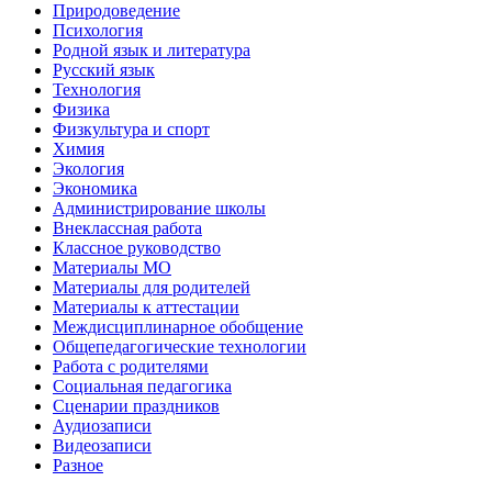
Природоведение
Психология
Родной язык и литература
Русский язык
Технология
Физика
Физкультура и спорт
Химия
Экология
Экономика
Администрирование школы
Внеклассная работа
Классное руководство
Материалы МО
Материалы для родителей
Материалы к аттестации
Междисциплинарное обобщение
Общепедагогические технологии
Работа с родителями
Социальная педагогика
Сценарии праздников
Аудиозаписи
Видеозаписи
Разное