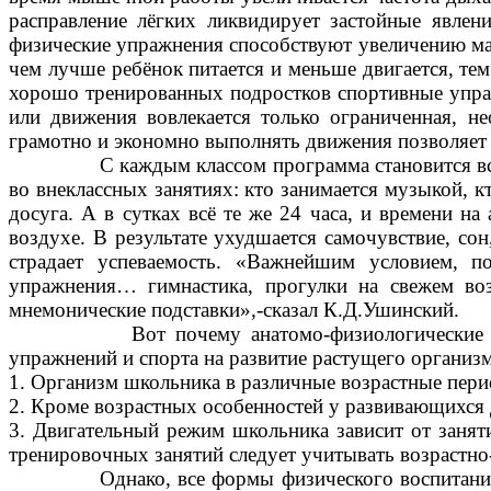
расправление лёгких ликвидирует застойные явлен
физические упражнения способствуют увеличению мас
чем лучше ребёнок питается и меньше двигается, т
хорошо тренированных подростков спортивные упраж
или движения вовлекается только ограниченная, н
грамотно и экономно выполнять движения позволяет
С каждым классом программа становится всё сложн
во внеклассных занятиях: кто занимается музыкой, к
досуга. А в сутках всё те же 24 часа, и времени н
воздухе. В результате ухудшается самочувствие, со
страдает успеваемость. «Важнейшим условием, п
упражнения… гимнастика, прогулки на свежем воз
мнемонические подставки»,-сказал К.Д.Ушинский.
Вот почему анатомо-физиологические особенн
упражнений и спорта на развитие растущего организм
1. Организм школьника в различные возрастные пе
2. Кроме возрастных особенностей у развивающихся 
3. Двигательный режим школьника зависит от занят
тренировочных занятий следует учитывать возрастн
Однако, все формы физического воспитания для 