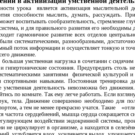
ений в активизации умственной деятель
сти урока является активизация мыслительной де
тия способности мыслить, думать, рассуждать. Пр
может воспитывать сообразительность, стремление глу
а, и для правильного развития его необходимы дви
одит гармоничное развитие всех отделов центральн
были систематическими, разнообразными, достаточно
мный поток информации и осуществляет тонкую и точ
сего движение.
ьшая умственная нагрузка в сочетании с сидячим 
 и гипертонические состояния. Предупредить столь
систематическими занятиями физической культурой и
 спортивными навыками. Постоянная тренировка д
умственная деятельность невозможна без движения. 
тись по комнате. Так ему легче работать. Если взгля
 рук, тела. Движение совершенно необходимо для по
портом, а тем не менее прекрасно учатся. Такие «от
стота сердцебиений, мышца сердца сокращается сил
гулирующем воздействии эндокринной системы, прои
ии не циркулирует в организме, а находится в селезё
ий, углубляется вдох, усиливается выдох, улучшается