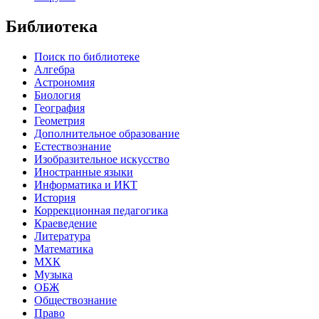
Библиотека
Поиск по библиотеке
Алгебра
Астрономия
Биология
География
Геометрия
Дополнительное образование
Естествознание
Изобразительное искусство
Иностранные языки
Информатика и ИКТ
История
Коррекционная педагогика
Краеведение
Литература
Математика
МХК
Музыка
ОБЖ
Обществознание
Право