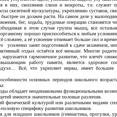
ия в них, скопления слизи и мокроты, т.е. служит
сы скелетной мускулатуры, укреплению суставов, связ
ем быстрее он должен расти. На самом деле у малоп
нения, бег, ходьба, трудовые операции становятся 
еобходимая в этом случае группа мышц, все осталь
 организму хорошо приспособиться к любым условиям
ее, а её усвоение отнимает больше сил и времени.
то усиленно занят подготовкой к сдаче экзаменов, и
а активный отдых остаётся всё меньше. Многие роди
н, нарушается гармоничное развитие, что влечёт сниж
овышающим работу памяти, является здоровое со
духе… Всё, что укрепляет нервы, имеет большее 
ости основных периодов школьного возраста не
а:
риоды обладает неодинаковыми функциональными возм
детей имеются значительные половые различия.
ий физической культурой или различными видами спо
о-половую специфику развития школьников.
младших школьников (гимнастика, прогулки, уро