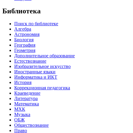
Библиотека
Поиск по библиотеке
Алгебра
Астрономия
Биология
География
Геометрия
Дополнительное образование
Естествознание
Изобразительное искусство
Иностранные языки
Информатика и ИКТ
История
Коррекционная педагогика
Краеведение
Литература
Математика
МХК
Музыка
ОБЖ
Обществознание
Право