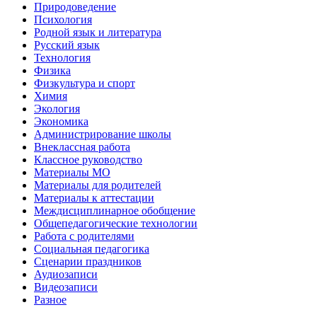
Природоведение
Психология
Родной язык и литература
Русский язык
Технология
Физика
Физкультура и спорт
Химия
Экология
Экономика
Администрирование школы
Внеклассная работа
Классное руководство
Материалы МО
Материалы для родителей
Материалы к аттестации
Междисциплинарное обобщение
Общепедагогические технологии
Работа с родителями
Социальная педагогика
Сценарии праздников
Аудиозаписи
Видеозаписи
Разное