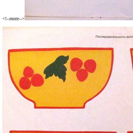
<!--more-->