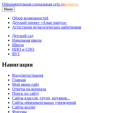
Образовательная социальная сеть
ns
portal.ru
Меню
Обзор возможностей
Детский проект «Алые паруса»
Аттестация педагогических работников
Детский сад
Начальная школа
Школа
НПО и СПО
ВУЗ
Навигация
Вход/регистрация
Главная
Мой мини-сайт
Ответы на вопросы
Поиск по сайту
Сайты классов, групп, кружков...
Сайты образовательных учреждений
Сайты коллег
Форумы