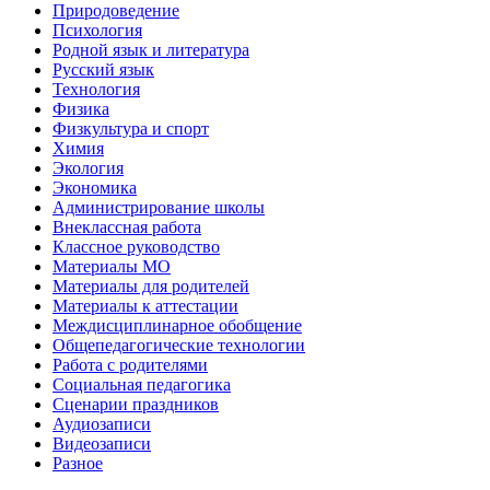
Природоведение
Психология
Родной язык и литература
Русский язык
Технология
Физика
Физкультура и спорт
Химия
Экология
Экономика
Администрирование школы
Внеклассная работа
Классное руководство
Материалы МО
Материалы для родителей
Материалы к аттестации
Междисциплинарное обобщение
Общепедагогические технологии
Работа с родителями
Социальная педагогика
Сценарии праздников
Аудиозаписи
Видеозаписи
Разное