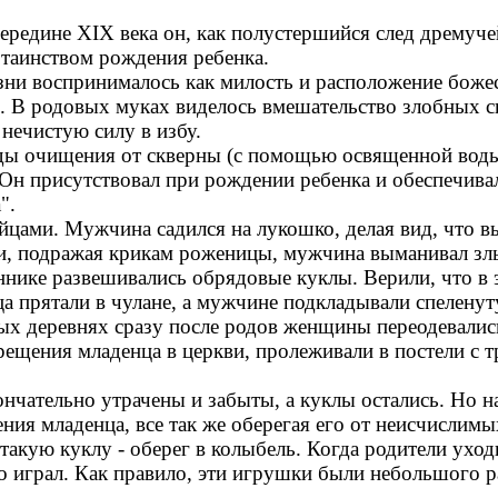
ередине XIX века он, как полустершийся след дремуче
 таинством рождения ребенка.
и воспринималось как милость и расположение божест
м. В родовых муках виделось вмешательство злобных 
нечистую силу в избу.
ы очищения от скверны (с помощью освященной воды,
Он присутствовал при рождении ребенка и обеспечивал
".
ами. Мужчина садился на лукошко, делая вид, что вы
, подражая крикам роженицы, мужчина выманивал злы
аннике развешивались обрядовые куклы. Верили, что в
а прятали в чулане, а мужчине подкладывали спеленут
х деревнях сразу после родов женщины переодевалис
рещения младенца в церкви, пролеживали в постели с 
чательно утрачены и забыты, а куклы остались. Но на
ия младенца, все так же оберегая его от неисчислимы
кую куклу - оберег в колыбель. Когда родители уходил
о играл. Как правило, эти игрушки были небольшого ра