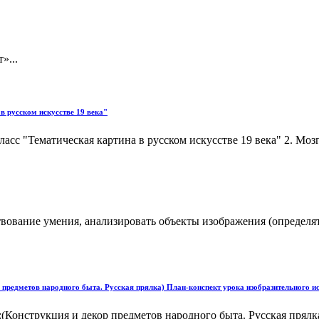
»...
в русском искусстве 19 века"
класс "Тематическая картина в русском искусстве 19 века" 2. Мо
вование умения, анализировать объекты изображения (определят
р предметов народного быта. Русская прялка) План-конспект урока изобразительного и
:(Конструкция и декор предметов народного быта. Русская прялк