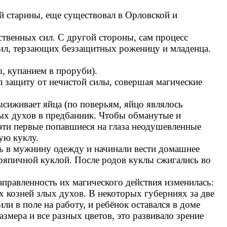
й старины, еще существовал в Орловской и
венных сил. С другой стороны, сам процесс
сил, терзающих беззащитных роженицу и младенца.
 купанием в проруби).
 защиту от нечистой силы, совершая магические
сиживает яйца (по поверьям, яйцо являлось
х духов в предбанник. Чтобы обманутые и
 эти первые попавшиеся на глаза неодушевленные
ую куклу.
ь в мужнину одежду и начинали вести домашнее
тряпичной куклой. После родов куклы сжигались во
правленность их магического действия изменилась:
х козней злых духов. В некоторых губерниях за две
и в поле на работу, и ребёнок оставался в доме
змера и все разных цветов, это развивало зрение