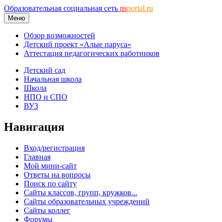
Образовательная социальная сеть
ns
portal.ru
Меню
Обзор возможностей
Детский проект «Алые паруса»
Аттестация педагогических работников
Детский сад
Начальная школа
Школа
НПО и СПО
ВУЗ
Навигация
Вход/регистрация
Главная
Мой мини-сайт
Ответы на вопросы
Поиск по сайту
Сайты классов, групп, кружков...
Сайты образовательных учреждений
Сайты коллег
Форумы