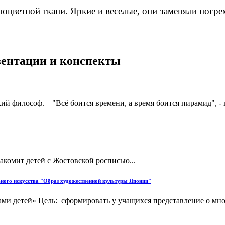
ноцветной ткани. Яркие и веселые, они заменяли погр
езентации и конспекты
еский философ. "Всё боится времени, а время боится пирамид", 
акомит детей с Жостовской росписью...
ельного искусства "Образ художественной культуры Японии"
ами детей» Цель: сформировать у учащихся представление о мн