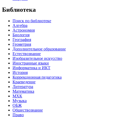
Библиотека
Поиск по библиотеке
Алгебра
Астрономия
Биология
География
Геометрия
Дополнительное образование
Естествознание
Изобразительное искусство
Иностранные языки
Информатика и ИКТ
История
Коррекционная педагогика
Краеведение
Литература
Математика
МХК
Музыка
ОБЖ
Обществознание
Право