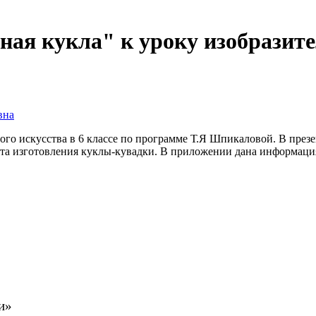
ая кукла" к уроку изобразител
вна
ного искусства в 6 классе по программе Т.Я Шпикаловой. В пре
рта изготовления куклы-кувадки. В приложении дана информаци
ки»