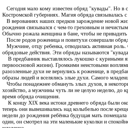
Сегодня мало кому известен обряд "кувады". Но в с
Костромской губерниях. Магия обряда связывалась с
В верованиях наших предков зарождение новой жизн
рождения связывался с чем-то греховным и нечисты
Обычно рожала женщина в бане, чтобы не привадить 
После родов роженица и повитухи совершали обряд
Мужчине, отцу ребенка, отводилась активная роль. 
обрядовые действия. Эти обряды называются "кувада
В предбанник выставлялось лукошко с куриными яйц
первоосновой жизни). Громкими неистовыми воплями
разозленные духи не вернулись к роженице, в предб
образы людей и вселялись злые духи. Самого младенц
Чтобы понадежнее обмануть злых духов, в некоторы
хозяйство, а мужчины чуть ли не целую неделю, до к
время обряда очищения.
К концу XIX века истоки древнего обряда были окон
теперь они вывешивались над колыбелью после крещен
недели до рождения ребёнка будущая мать помещала та
один, он смотрел на эти маленькие куколки и спокойн
младенца