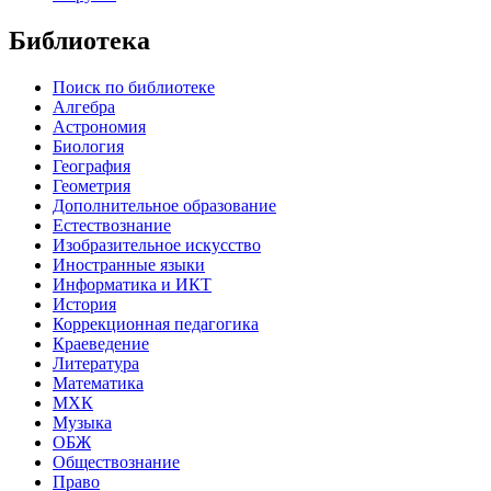
Библиотека
Поиск по библиотеке
Алгебра
Астрономия
Биология
География
Геометрия
Дополнительное образование
Естествознание
Изобразительное искусство
Иностранные языки
Информатика и ИКТ
История
Коррекционная педагогика
Краеведение
Литература
Математика
МХК
Музыка
ОБЖ
Обществознание
Право