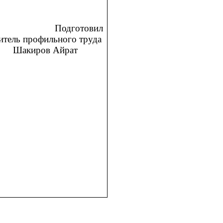
овил
ого труда
йрат