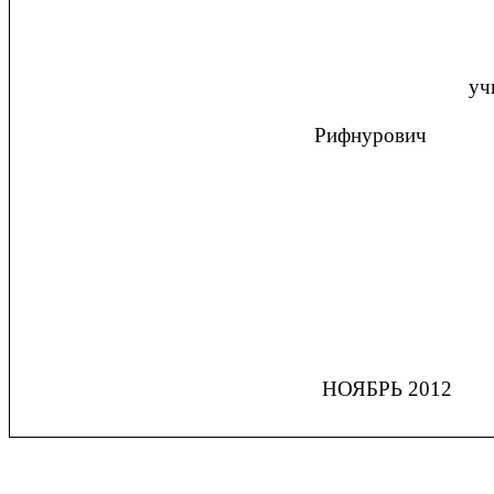
Подгот
учитель профильн
Шакиров А
Рифнурович
НОЯБРЬ 2012