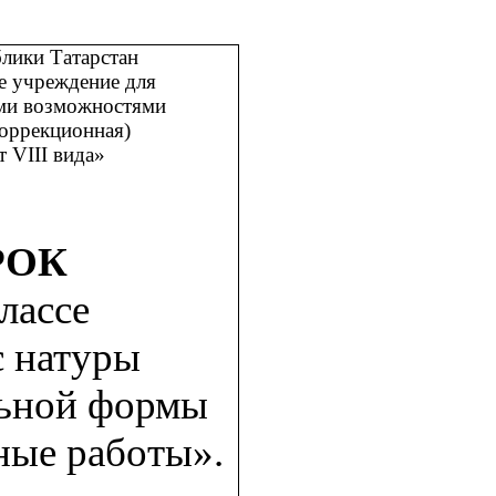
лики Татарстан
е учреждение для
ыми возможностями
коррекционная)
 VIII вида»
РОК
лассе
с натуры
льной формы
ные работы».