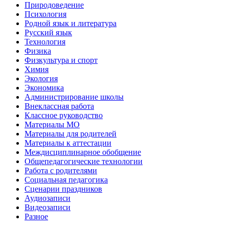
Природоведение
Психология
Родной язык и литература
Русский язык
Технология
Физика
Физкультура и спорт
Химия
Экология
Экономика
Администрирование школы
Внеклассная работа
Классное руководство
Материалы МО
Материалы для родителей
Материалы к аттестации
Междисциплинарное обобщение
Общепедагогические технологии
Работа с родителями
Социальная педагогика
Сценарии праздников
Аудиозаписи
Видеозаписи
Разное