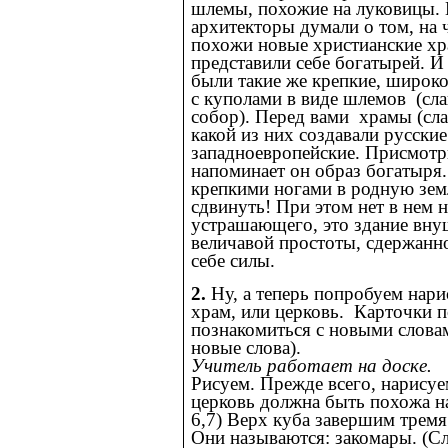
шлемы, похожие на луковицы. 
архитекторы думали о том, на
похожи новые христианские хр
представили себе богатырей. И
были такие же крепкие, широк
с куполами в виде шлемов (сл
собор). Перед вами храмы (сла
какой из них создавали русские
западноевропейские. Присмотри
напоминает он образ богатыря
крепкими ногами в родную зем
сдвинуть! При этом нет в нем 
устрашающего, это здание вн
величавой простоты, сдержанн
себе силы.
2.
Ну, а теперь попробуем нари
храм, или церковь. Карточки 
познакомиться с новыми слова
новые слова).
Учитель работает на доске.
Рисуем. Прежде всего, нарисуе
церковь должна быть похожа н
6,7) Верх куба завершим тремя
Они называются: закомары. (Сл