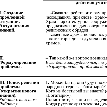
действия учит
I. Создание
-Скажите, ребята, что вам пр
проблемной
(ассоциация), при слове «храм»
ситуации.
Храм – архитектурное сооруже
Актуализация
предназначенное для совершен
знаний.
религиозных обрядов.
Каменные храмы появились уж
архитекторы долго думали о в
храмов.
II.
– Так какой же вопрос возника
Формулирование
Если дети затрудняются, то 
проблемы.
сформулировать проблемный в
III. Поиск решения
1.
Может быть, они будут пох
проблемы
народных героев – богатырей?
(открытие нового
Кого из богатырей вы знаете? 
знания).
«Богатыри»).
Работа с текстом.
Посмотрите, как они выглядели
Работа с
Когда русские архитекторы дум