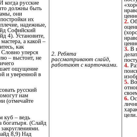
И когда русские
«хор
 что должны быть
нрав
амы, они
ценн
 постройки их
2.
Об
оплечие, надежные,
оцен
айд Софийский
(хор
йд 4). Установите,
нрав
 мастера, а какой –
ценн
тесь, как
3.
В 
. Словно уперся
2. Ребята
дела
лю – выстоит, не
рассматривают слайд,
пост
ничего
работают с карточками.
4.
Раз
ушает ощущение
поис
ой и уверенной в
изоб
5.
Во
отно
совать русский
свое
помогут нам
6.
Ос
ми (отмечайте
личн
хара
цели
м куб – ведь
а богатыря. (Слайд
 закруглениями.
айд 8,9) Над