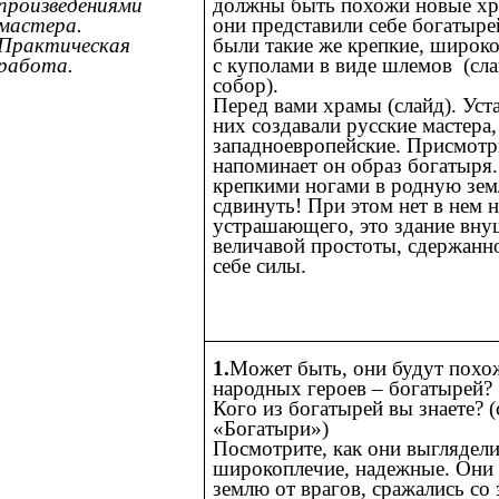
произведениями
должны быть похожи новые хр
мастера.
они представили себе богатыре
Практическая
были такие же крепкие, широк
работа.
с куполами в виде шлемов (сл
собор).
Перед вами храмы (слайд). Уста
них создавали русские мастера,
западноевропейские. Присмотри
напоминает он образ богатыря
крепкими ногами в родную зем
сдвинуть! При этом нет в нем 
устрашающего, это здание вн
величавой простоты, сдержанн
себе силы.
1.
Может быть, они будут пох
народных героев – богатырей?
Кого из богатырей вы знаете? 
«Богатыри»)
Посмотрите, как они выглядели
широкоплечие, надежные. Они
землю от врагов, сражались со 