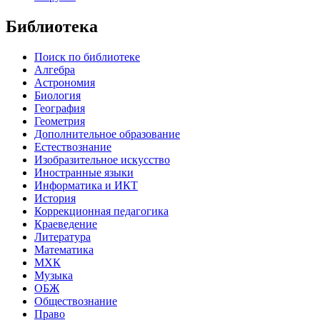
Библиотека
Поиск по библиотеке
Алгебра
Астрономия
Биология
География
Геометрия
Дополнительное образование
Естествознание
Изобразительное искусство
Иностранные языки
Информатика и ИКТ
История
Коррекционная педагогика
Краеведение
Литература
Математика
МХК
Музыка
ОБЖ
Обществознание
Право