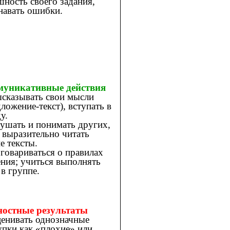
шность своего задания,
навать ошибки.
уникативные действия
сказывать свои мысли
дложение-текст), вступать в
у.
ушать и понимать других,
. выразительно читать
е тексты.
говариваться о правилах
ния; учиться выполнять
 в группе.
остные результаты
енивать однозначные
упки как «плохие» или