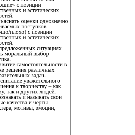
ошие» с позиции
ственных и эстетических
остей.
ъяснять оценки однозначно
иваемых поступков
ошо/плохо) с позиции
ственных и эстетических
остей.
предложенных ситуациях
ть моральный выбор
упка.
витие самостоятельности в
ке решения различных
разительных задач.
спитание уважительного
шения к творчеству – как
му, так и других людей.
ознавать и называть свои
ые качества и черты
ктера, мотивы, эмоции,
.