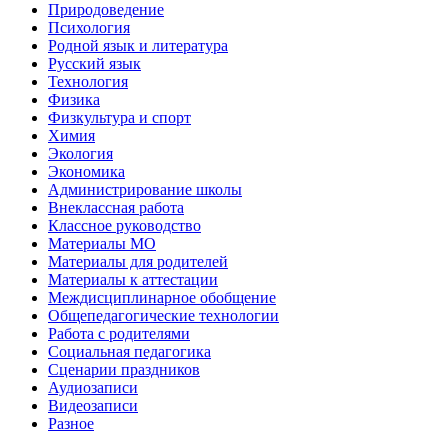
Природоведение
Психология
Родной язык и литература
Русский язык
Технология
Физика
Физкультура и спорт
Химия
Экология
Экономика
Администрирование школы
Внеклассная работа
Классное руководство
Материалы МО
Материалы для родителей
Материалы к аттестации
Междисциплинарное обобщение
Общепедагогические технологии
Работа с родителями
Социальная педагогика
Сценарии праздников
Аудиозаписи
Видеозаписи
Разное