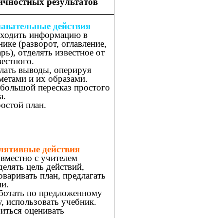
ичностных результатов
авательные действия
ходить информацию в
нике (разворот, оглавление,
рь), отделять известное от
вестного.
лать выводы, оперируя
метами и их образами.
большой
пересказ
простого
а.
остой
план.
лятивные действия
вместно с учителем
делять цель действий,
оваривать план, предлагать
ии.
ботать по предложенному
у, использовать учебник.
иться оценивать