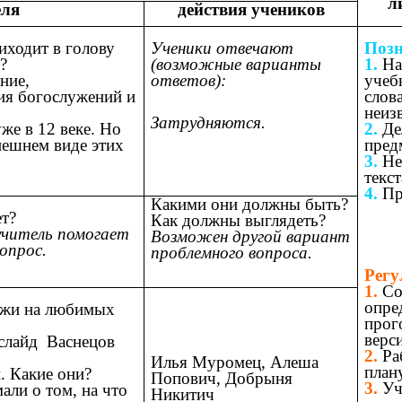
л
еля
действия учеников
иходит в голову
Ученики отвечают
Позн
?
(возможные варианты
1.
На
ние,
ответов):
учеб
ия богослужений и
слова
неиз
Затрудняются.
е в 12 веке. Но
2.
Де
нешнем виде этих
пред
3.
Не
текст
4.
Пр
Какими они должны быть?
ет?
Как должны выглядеть?
учитель помогает
Возможен другой вариант
опрос.
проблемного вопроса.
Регу
1.
Со
опре
ожи на любимых
прог
верс
(слайд Васнецов
2.
Ра
Илья Муромец, Алеша
план
. Какие они?
Попович, Добрыня
3.
Уч
али о том, на что
Никитич