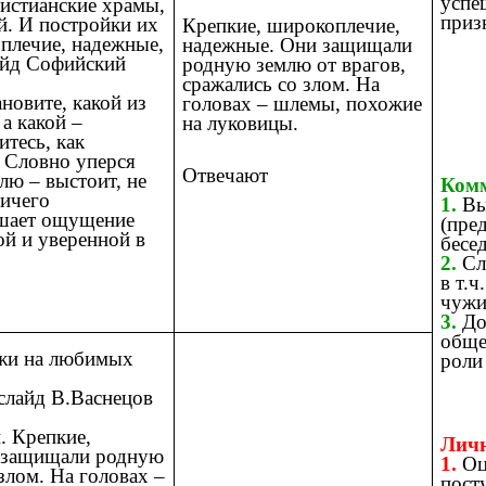
успе
истианские храмы,
приз
й. И постройки их
Крепкие, широкоплечие,
оплечие, надежные,
надежные. Они защищали
айд Софийский
родную землю от врагов,
сражались со злом. На
новите, какой из
головах – шлемы, похожие
 а какой –
на луковицы.
тесь, как
. Словно уперся
Отвечают
лю – выстоит, не
Комм
ничего
1.
Вы
ушает ощущение
(пре
ой и уверенной в
бесед
2.
Сл
в т.ч
чужи
3.
До
обще
ожи на любимых
роли
(слайд В.Васнецов
. Крепкие,
Личн
 защищали родную
1.
Оц
злом. На головах –
пост