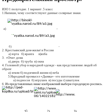
ИЗО 1 полугодие. 1 вариант .5 класс
1.Напиши, чему соответствуют данные солярные знаки.
а)
-
б)
-
2. Крестьянский дом-жильё в России
а) юрта б) яранга в)изба
3. «Очи» дома
а) дверь б) труба в) окна
4. Головной убор в народной одежде - как представление людей об
образе
а) земли б) подземной жизни в) неба
5.Народный промысел «Дымка» -это изготовление
а) подносов б) игрушек
в) посуды г) шкатулок
6.
Из представленных ниже изображений выбери городецкую роспись.
2) 3)