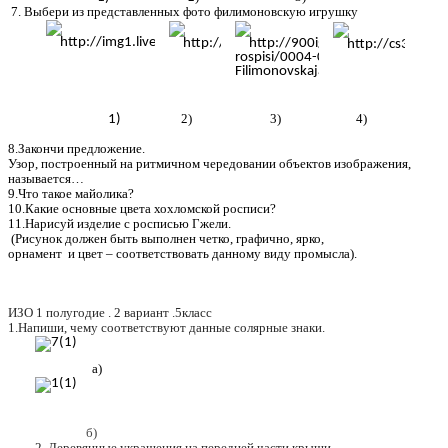
7. Выбери из представленных фото филимоновскую игрушку
2) 3) 4)
8.Закончи предложение.
Узор, построенный на ритмичном чередовании объектов изображения,
называется…
9.Что такое майолика?
10.Какие основные цвета хохломской росписи?
11.Нарисуй изделие с росписью Гжели.
(Рисунок должен быть выполнен четко, графично, ярко,
орнамент и цвет – соответствовать данному виду промысла).
ИЗО 1 полугодие . 2 вариант .5класс
1.Напиши, чему соответствуют данные солярные знаки.
а)
б)
2. Деревянные украшения на передней части крыши