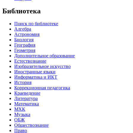
Библиотека
Поиск по библиотеке
Алгебра
Астрономия
Биология
География
Геометрия
Дополнительное образование
Естествознание
Изобразительное искусство
Иностранные языки
Информатика и ИКТ
История
Коррекционная педагогика
Краеведение
Литература
Математика
МХК
Музыка
ОБЖ
Обществознание
Право