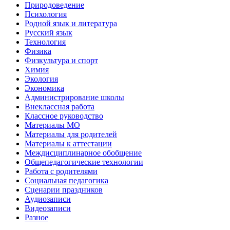
Природоведение
Психология
Родной язык и литература
Русский язык
Технология
Физика
Физкультура и спорт
Химия
Экология
Экономика
Администрирование школы
Внеклассная работа
Классное руководство
Материалы МО
Материалы для родителей
Материалы к аттестации
Междисциплинарное обобщение
Общепедагогические технологии
Работа с родителями
Социальная педагогика
Сценарии праздников
Аудиозаписи
Видеозаписи
Разное