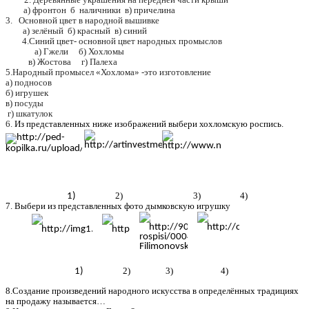
а) фронтон б наличники в) причелина
3. Основной цвет в народной вышивке
а) зелёный б) красный в) синий
4.Синий цвет- основной цвет народных промыслов
а) Гжели б) Хохломы
в) Жостова г) Палеха
5.Народный промысел «Хохлома» -это изготовление
а) подносов
б) игрушек
в) посуды
г) шкатулок
6.
Из представленных ниже изображений выбери хохломскую роспись.
2) 3) 4)
7. Выбери из представленных фото дымковскую игрушку
2) 3) 4)
8.Создание произведений народного искусства в определённых традициях
на продажу называется…