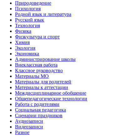
Природоведение
Психология
Родной язык и литература
Русский язык
Технология
Физика
Физкультура и спорт
Химия
Экология
Экономика
Администрирование школы
Внеклассная работа
Классное руководство
Материалы МО
Материалы для родителей
Материалы к аттестации
Междисциплинарное обобщение
Общепедагогические технологии
Работа с родителями
Социальная педагогика
Сценарии праздников
Аудиозаписи
Видеозаписи
Разное