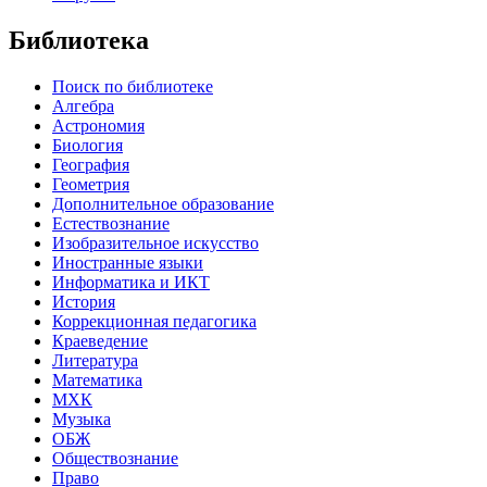
Библиотека
Поиск по библиотеке
Алгебра
Астрономия
Биология
География
Геометрия
Дополнительное образование
Естествознание
Изобразительное искусство
Иностранные языки
Информатика и ИКТ
История
Коррекционная педагогика
Краеведение
Литература
Математика
МХК
Музыка
ОБЖ
Обществознание
Право