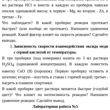
мл раствора НCl и внести в каждую из пробирок навески
опилок одинаковой массы: в первую - Mg, во вторую - Zn, в
третью – Fe.
Что наблюдаете? В какой пробирке реакция протекает
быстрее? (или вообще не протекает). Напишите уравнения
реакций. Какой фактор влияет на скорость реакции? Сделайте
выводы.
Зависимость скорости взаимодействия оксида меди
с серной кислотой от температуры.
В три пробирки (под номерами) налить по 3 мл раствора
Н
SO
(одинаковой концентрации). В каждую поместить
2
4
навеску CuO (II) (порошок). Первую пробирку оставить в
штативе; вторую - опустить в стакан с горячей водой; третью -
нагреть в пламени спиртовки.
В какой пробирке цвет раствора меняется быстрее (голубой
цвет)? Что влияет на интенсивность реакции? Напишите
уравнение реакции. Сделайте вывод.
Лабораторная работа №5