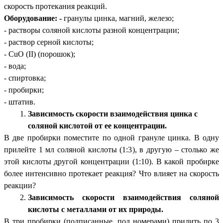
скорость протекания реакций.
Оборудование: -
гранулы цинка, магний, железо;
- растворы соляной кислоты разной концентрации;
- раствор серной кислоты;
- CuO (II) (порошок);
- вода;
- спиртовка;
- пробирки;
- штатив.
Зависимость скорости взаимодействия цинка с
соляной кислотой от ее концентрации.
В две пробирки поместите по одной грануле цинка. В одну
прилейте 1 мл соляной кислоты (1:3), в другую – столько же
этой кислоты другой концентрации (1:10). В какой пробирке
более интенсивно протекает реакция? Что влияет на скорость
реакции?
Зависимость скорости взаимодействия соляной
кислоты с металлами от их природы.
В три пробирки (подписанные, под номерами) прилить по 3