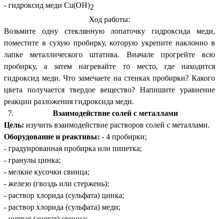
- гидроксид меди Cu(OH)
2
Ход работы:
Возьмите одну стеклянную лопаточку гидроксида меди,
поместите в сухую пробирку, которую укрепите наклонно в
лапке металлического штатива. Вначале прогрейте всю
пробирку, а затем нагревайте то место, где находится
гидроксид меди. Что замечаете на стенках пробирки? Какого
цвета получается твердое вещество? Напишите уравнение
реакции разложения гидроксида меди.
Взаимодействие солей с металлами
Цель:
изучить взаимодействие растворов солей с металлами.
Оборудование и реактивы:
- 4 пробирки;
- градуированная пробирка или пипетка;
- гранулы цинка;
- мелкие кусочки свинца;
- железо (гвоздь или стержень);
- раствор хлорида (сульфата) цинка;
- раствор хлорида (сульфата) меди;
- нитрат (ацетат) свинца;