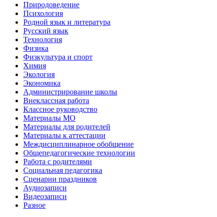
Природоведение
Психология
Родной язык и литература
Русский язык
Технология
Физика
Физкультура и спорт
Химия
Экология
Экономика
Администрирование школы
Внеклассная работа
Классное руководство
Материалы МО
Материалы для родителей
Материалы к аттестации
Междисциплинарное обобщение
Общепедагогические технологии
Работа с родителями
Социальная педагогика
Сценарии праздников
Аудиозаписи
Видеозаписи
Разное