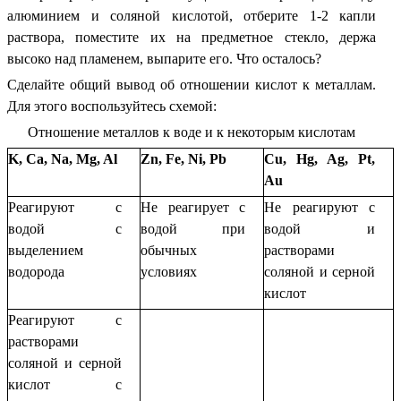
алюминием и соляной кислотой, отберите 1-2 капли
раствора, поместите их на предметное стекло, держа
высоко над пламенем, выпарите его. Что осталось?
Сделайте общий вывод об отношении кислот к металлам.
Для этого воспользуйтесь схемой:
Отношение металлов к воде и к некоторым кислотам
K, Ca, Na, Mg, Al
Zn, Fe, Ni, Pb
Cu, Hg, Ag, Pt,
Au
Реагируют с
Не реагирует с
Не реагируют с
водой с
водой при
водой и
выделением
обычных
растворами
водорода
условиях
соляной и серной
кислот
Реагируют с
растворами
соляной и серной
кислот с