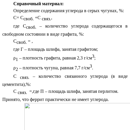
Справочный материал:
Определение содержания углерода в серых чугунах, %:
С= С
+С
,
своб.
связ.
где С
– количество углерода содержащегося в
своб.
свободном состоянии в виде графита, %:
С
= ,
своб.
где Г – площадь шлифа, занятая графитом;
3
ρ
– плотность графита, равная 2,3 г/см
;
1
3
ρ
– плотность чугуна, равная 7,7 г/см
.
2
С
– количество связанного углерода (в виде
связ.
цементита),%:
С
=,где П – площадь шлифа, занятая перлитом.
связ.
Принято, что феррит практически не имеет углерода.