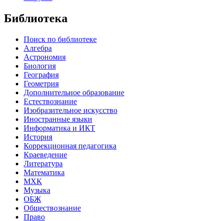
Библиотека
Поиск по библиотеке
Алгебра
Астрономия
Биология
География
Геометрия
Дополнительное образование
Естествознание
Изобразительное искусство
Иностранные языки
Информатика и ИКТ
История
Коррекционная педагогика
Краеведение
Литература
Математика
МХК
Музыка
ОБЖ
Обществознание
Право