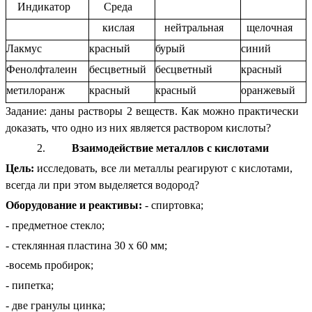
Индикатор
Среда
кислая
нейтральная
щелочная
Лакмус
красный
бурый
синий
Фенолфталеин
бесцветный
бесцветный
красный
метилоранж
красный
красный
оранжевый
Задание: даны растворы 2 веществ. Как можно практически
доказать, что одно из них является раствором кислоты?
Взаимодействие металлов с кислотами
Цель:
исследовать, все ли металлы реагируют с кислотами,
всегда ли при этом выделяется водород?
Оборудование и реактивы:
- спиртовка;
- предметное стекло;
- стеклянная пластина 30 х 60 мм;
-восемь пробирок;
- пипетка;
- две гранулы цинка;