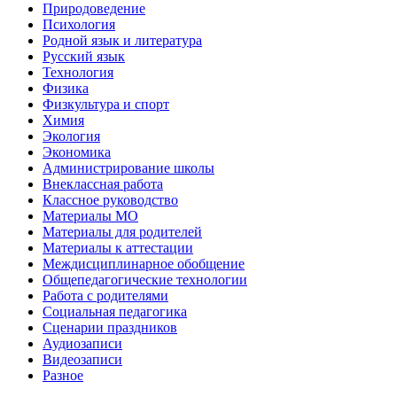
Природоведение
Психология
Родной язык и литература
Русский язык
Технология
Физика
Физкультура и спорт
Химия
Экология
Экономика
Администрирование школы
Внеклассная работа
Классное руководство
Материалы МО
Материалы для родителей
Материалы к аттестации
Междисциплинарное обобщение
Общепедагогические технологии
Работа с родителями
Социальная педагогика
Сценарии праздников
Аудиозаписи
Видеозаписи
Разное