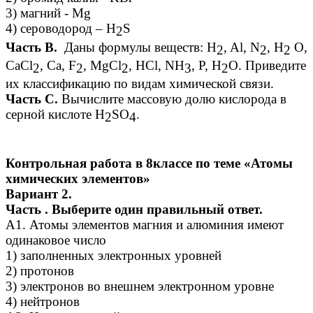
3) магний - Mg
4) сероводород – H
S
2
Часть В.
Даны формулы веществ: H
, Al, N
, H
O,
2
2
2
CaCl
, Ca, F
, MgCl
, HCl, NH
, Р, Н
О. Приведите
2
2
2
3
2
их классификацию по видам химической связи.
Часть С.
Вычислите массовую долю кислорода в
серной кислоте H
SO
.
2
4
Контрольная работа в 8классе по теме «Атомы
химических элементов»
Вариант 2.
Часть . Выберите один правильный ответ.
А1. Атомы элементов магния и алюминия имеют
одинаковое число
1) заполненных электронных уровней
2) протонов
3) электронов во внешнем электронном уровне
4) нейтронов