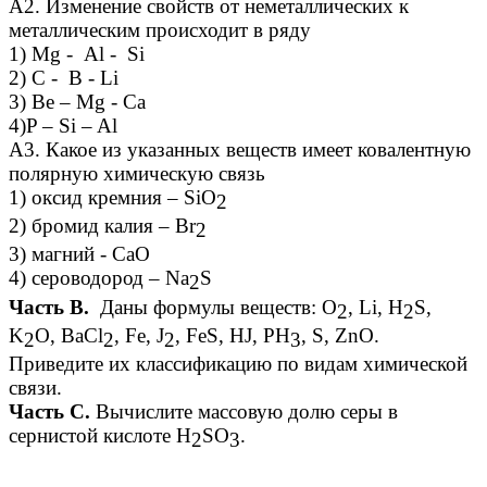
А2. Изменение свойств от неметаллических к
металлическим происходит в ряду
1) Mg - Al - Si
2) C - B - Li
3) Be – Mg - Ca
4)P – Si – Al
А3. Какое из указанных веществ имеет ковалентную
полярную химическую связь
1) оксид кремния – SiO
2
2) бромид калия – Br
2
3) магний - CaO
4) сероводород – Na
S
2
Часть В.
Даны формулы веществ: O
, Li, H
S,
2
2
K
O, BaCl
, Fe, J
, FeS, HJ, PH
, S, ZnО.
2
2
2
3
Приведите их классификацию по видам химической
связи.
Часть С.
Вычислите массовую долю серы в
сернистой кислоте H
SO
.
2
3