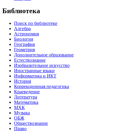
Библиотека
Поиск по библиотеке
Алгебра
Астрономия
Биология
География
Геометрия
Дополнительное образование
Естествознание
Изобразительное искусство
Иностранные языки
Информатика и ИКТ
История
Коррекционная педагогика
Краеведение
Литература
Математика
МХК
Музыка
ОБЖ
Обществознание
Право