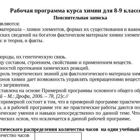
Рабочая программа курса химии для 8-9 класс
Пояснительная записка
являются:
о материала – химии элементов, формах их существования и важ
еских сведений на богатом фактическом материале химии элемен
 и теория, и факты.
ироды, их генетическую связь.
у составом, строением, свойствами и применением веществ.
ерностей протекания химических реакций.
ль теоретических знаний для фактологического материала хим
аконов химии дает возможность управлять превращениями вещест
 загрязнения.
оставлена на основе Примерной программы основного общего об
 М.: Дрофа, 2006. – 78, [2]с.//
примерной состоит в том, что в примерной программе практиче
в, а в рабочей программе эти же практические работы даются п
ические умения и навыки непосредственно по данной теме. Что
ческих основ, что исключается в данной рабочей программе.
тического распределения количества часов на один учебный г
ичество часов