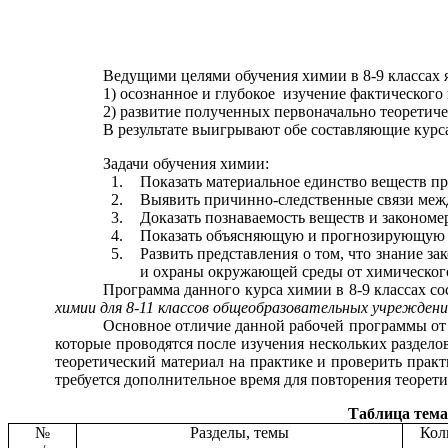
Ведущими целями обучения химии в 8-9 классах 
1) осознанное и глубокое изучение фактическог
2) развитие полученных первоначально теоретич
В результате выигрывают обе составляющие курса:
Задачи обучения химии:
Показать материальное единство веществ пр
Выявить причинно-следственные связи межд
Доказать познаваемость веществ и законом
Показать объясняющую и прогнозирующую ро
Развить представления о том, что знание з
и охраны окружающей среды от химического
Программа данного курса химии в 8-9 классах с
химии для 8-11 классов общеобразовательных учреждений –
Основное отличие данной рабочей программы от 
которые проводятся после изучения нескольких раздело
теоретический материал на практике и проверить практ
требуется дополнительное время для повторения теорети
Таблица тема
№
Разделы, темы
Кол