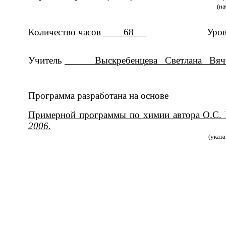
(на
Количество часов
68
Урове
(базовый, профи
Учитель
Выскребенцева Светлана Вячес
Программа разработана на основе
Примерной программы по химии автора О.С. 
2006.
(указ