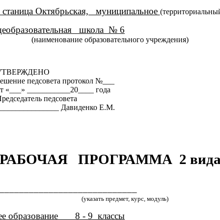
 станица Октябрьская, муниципальное
(территориальный
образовательная школа № 6
(наименование образовательного учреждения)
УТВЕРЖДЕНО
ешение педсовета протокол №___
т «___» ___________20____ года
редседатель педсовета
_______________ Давиденко Е.М.
РАБОЧАЯ ПРОГРАММА 2 вид
____________________________
(указать предмет, курс, модуль)
бразование 8 - 9 классы