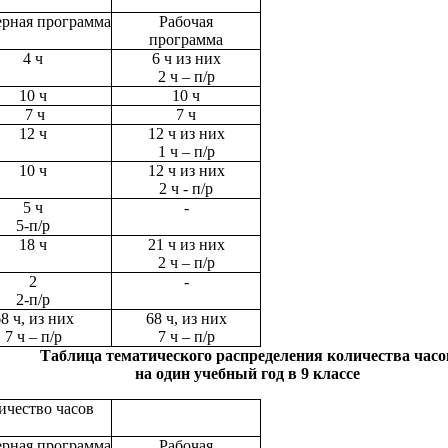
рная программа
Рабочая
программа
4 ч
6 ч из них
2 ч – п/р
10 ч
10 ч
7 ч
7 ч
12 ч
12 ч из них
1 ч – п/р
10 ч
12 ч из них
2 ч - п/р
5 ч
-
5-п/р
18 ч
21 ч из них
2 ч – п/р
2
-
2-п/р
8 ч, из них
68 ч, из них
7 ч – п/р
7 ч – п/р
Таблица тематического распределения количества часо
на один учебный год в 9 классе
ичество часов
рная программа
Рабочая