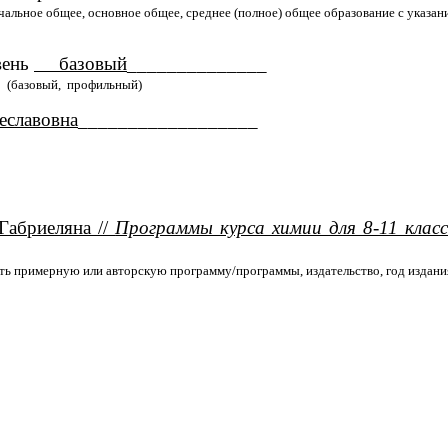
чальное общее, основное общее, среднее (полное) общее образование с указан
нь
базовый
______________
льный)
лавовна
__________________
Габриеляна //
Программы курса химии для 8-11 клас
ать примерную или авторскую программу/программы, издательство, год издани