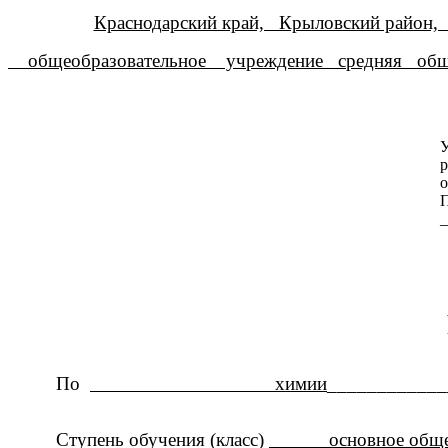
Краснодарский край, Крыловский район,
общеобразовательное учреждение средняя обще
р
о
П
_
По
химии
____________
Ступень обучения (класс)
основное общее о