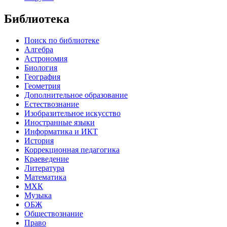
Библиотека
Поиск по библиотеке
Алгебра
Астрономия
Биология
География
Геометрия
Дополнительное образование
Естествознание
Изобразительное искусство
Иностранные языки
Информатика и ИКТ
История
Коррекционная педагогика
Краеведение
Литература
Математика
МХК
Музыка
ОБЖ
Обществознание
Право