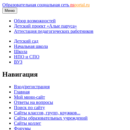
Образовательная социальная сеть
ns
portal.ru
Меню
Обзор возможностей
Детский проект «Алые паруса»
Аттестация педагогических работников
Детский сад
Начальная школа
Школа
НПО и СПО
ВУЗ
Навигация
Вход/регистрация
Главная
Мой мини-сайт
Ответы на вопросы
Поиск по сайту
Сайты классов, групп, кружков...
Сайты образовательных учреждений
Сайты коллег
Форумы