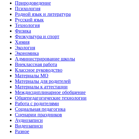
Природоведение
Психология
Родной язык и литература
Русский язык
Технология
Физика
Физкультура и спорт
Химия
Экология
Экономика
Администрирование школы
Внеклассная работа
Классное руководство
Материалы МО
Материалы для родителей
Материалы к аттестации
Междисциплинарное обобщение
Общепедагогические технологии
Работа с родителями
Социальная педагогика
Сценарии праздников
Аудиозаписи
Видеозаписи
Разное