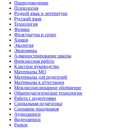
Природоведение
Психология
Родной язык и литература
Русский язык
Технология
Физика
Физкультура и спорт
Химия
Экология
Экономика
Администрирование школы
Внеклассная работа
Классное руководство
Материалы МО
Материалы для родителей
Материалы к аттестации
Междисциплинарное обобщение
Общепедагогические технологии
Работа с родителями
Социальная педагогика
Сценарии праздников
Аудиозаписи
Видеозаписи
Разное