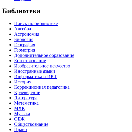
Библиотека
Поиск по библиотеке
Алгебра
Астрономия
Биология
География
Геометрия
Дополнительное образование
Естествознание
Изобразительное искусство
Иностранные языки
Информатика и ИКТ
История
Коррекционная педагогика
Краеведение
Литература
Математика
МХК
Музыка
ОБЖ
Обществознание
Право