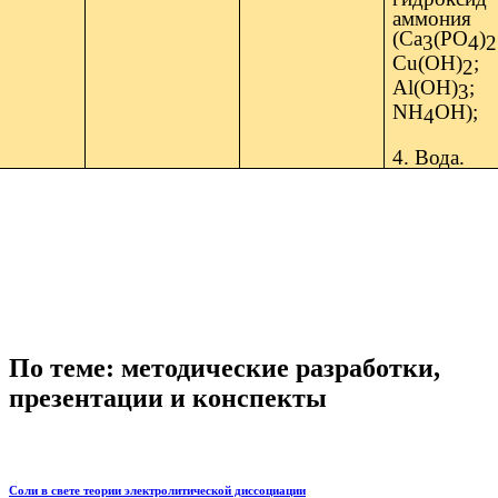
аммония
(Ca
(PO
)
3
4
2
Cu(OH)
;
2
Al(OH)
;
3
NH
OH);
4
4. Вода.
По теме: методические разработки,
презентации и конспекты
Соли в свете теории электролитической диссоциации