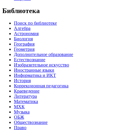
Библиотека
Поиск по библиотеке
Алгебра
Астрономия
Биология
География
Геометрия
Дополнительное образование
Естествознание
Изобразительное искусство
Иностранные языки
Информатика и ИКТ
История
Коррекционная педагогика
Краеведение
Литература
Математика
МХК
Музыка
ОБЖ
Обществознание
Право