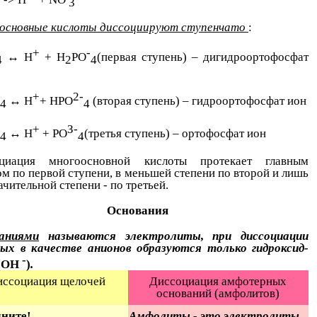
3
3
основные кислоты диссоциируют ступенчато
:
+
-
↔ Н
+ Н
РО
(первая ступень) – дигидроортофосфат
4
2
4
+
2-
↔ Н
+ НРO
(вторая ступень) – гидроортофосфат ион
4
4
+
З-
↔ Н
+ PО
(третья ступень) – ортофосфат ион
4
4
циация многоосновной кислоты протекает главным
м по первой ступени, в меньшей степени по второй и лишь
ачительной степени - по третьей.
Основания
аниями
называются электролиты, при диссоциации
ых в качестве анионов образуются только гидроксид-
-
(OH
)
.
иссоциация щелочей
Диссоциация амфотерных
оснований (амфолитов)
ните!
Амфолиты - это электролиты,