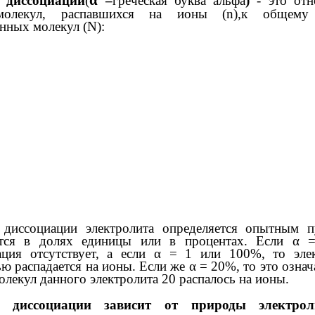
α
 диссоциации
(
–
греческая буква альфа
)
- это отн
молекул, распавшихся на ионы (n),к общему
нных молекул (N):
 диссоциации электролита определяется опытным 
тся в долях единицы или в процентах. Если α =
ация отсутствует, а если α = 1 или 100%, то эле
ю распадается на ионы. Если же α = 20%, то это означа
олекул данного электролита 20 распалось на ионы.
ь диссоциации зависит от природы электро