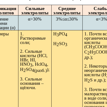
фикация
Сильные
Средние
Слаб
олитов
электролиты
электролиты
электро
ение
α>30%
3%≤α≤30%
α<3
пени
ации (α)
меры
1.
H
PO
1. Почти вс
3
4
Растворимые
органическ
соли;
кислоты
H
SO
2
3
(CH
COOH
3
2. Сильные
C
H
COOH
2
5
кислоты (НСl,
др.);
HBr, HI,
НNО
, НсlO
,
3
4
2. Некотор
Н
SO
);
2
4(разб.)
неорганиче
кислоты (H
3. Сильные
H
S и др.);
2
основания –
щёлочи.
3. Почти вс
малораств
в воде соли
основания 
гидроксид