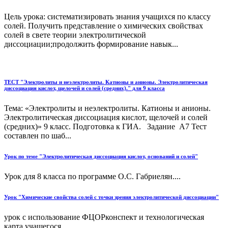
Цель урока: систематизировать знания учащихся по классу
солей. Получить представление о химических свойствах
солей в свете теории электролитической
диссоциации;продолжить формирование навык...
ТЕСТ "Электролиты и неэлектролиты. Катионы и анионы. Электролитическая
диссоциация кислот, щелочей и солей (средних)." для 9 класса
Тема: «Электролиты и неэлектролиты. Катионы и анионы.
Электролитическая диссоциация кислот, щелочей и солей
(средних)» 9 класс. Подготовка к ГИА. Задание А7 Тест
составлен по шаб...
Урок по теме "Электролитическая диссоциация кислот, оснований и солей"
Урок для 8 класса по программе О.С. Габриелян....
Урок "Химические свойства солей с точки зрения электролитической диссоциации"
урок с использование ФЦОРконспект и технологическая
карта учащегося...