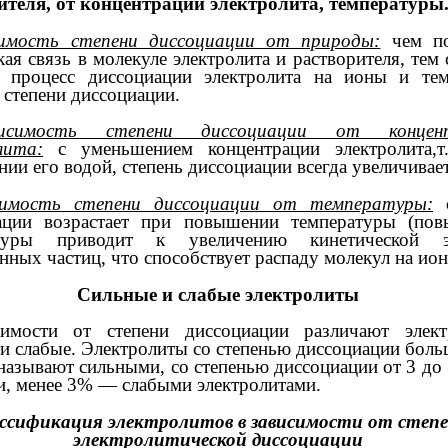
ителя, от концентрации электролита, температуры
симость степени диссоциации от природы:
чем по
ая связь в молекуле электролита и растворителя, тем 
 процесс диссоциации электролита на ионы и те
 степени диссоциации.
висимость степени диссоциации от концен
лита:
с уменьшением концентрации электролита,т.
нии его водой, степень диссоциации всегда увеличивает
симость степени диссоциации от температуры:
с
ации возрастает при повышении температуры (по
атуры приводит к увеличению кинетической э
нных частиц, что способствует распаду молекул на ион
Сильные и слабые электролиты
имости от степени диссоциации различают элект
 и слабые. Электролиты со степенью диссоциации бол
называют сильными, со степенью диссоциации от 3 д
и, менее 3% — слабыми электролитами.
ссификация электролитов в зависимости от степ
электролитической диссоциации