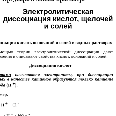
Электролитическая
диссоциация кислот, щелочей
и солей
циация кислот, оснований и солей в водных растворах
ощью теории электролитической диссоциации дают
ления и описывают свойства кислот, оснований и солей.
Диссоциация кислот
отами
называются электролиты, при диссоциации
ых в качестве катионов образуются только катионы
+
ода
(H
).
мер,
+
-
> H
+ Cl
+
-
-> H
+ NO