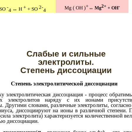
+
2+
-
-
+
2-
Mg ( OH )
↔ Mg
+ OH
SO
↔ H
+ SO
4
4
Слабые и сильные
электролиты.
Степень диссоциации
Степень электролитической диссоциации
у электролитическая диссоциация - процесс обратимы
рах электролитов наряду с их ионами присутст
. Другими словами, различные электролиты, согласно
ниуса, диссоциируют на ионы в различной степени. 
(сила электролита) характеризуется количественной ве
ью диссоциации.