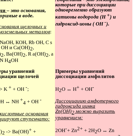
которые при диссоциации
одновременно образуют
чи
– это основания,
+
оримые в воде.
катионы водорода (H
) и
-
гидроксид-ионы ( OH
).
снования щелочных и
ноземельных металлов
:
 NaОН, КОН, Rb ОН, С s
r ОН и Са(ОН)
,
2
)
, Ва(ОН)
, R а(ОН)
, а
2
2
2
 N Н
ОН
4
ры уравнений
Примеры уравнений
циации щелочей
диссоциации амфолитов
+
-
+
-
> K
+ OH
;
Н
O ↔ Н
+ ОН
2
+
-
Диссоциацию амфотерного
H ↔ NH
+ OH
4
гидроксида цинка
Zn(ОН)
можно выразить
2
кислотные основания
уравнением:
циируют ступенчато:
-
2+
+
2ОН
+ Zn
+ 2Н
О ↔ Zn
)
-> Bа(ОН)
+
2
2