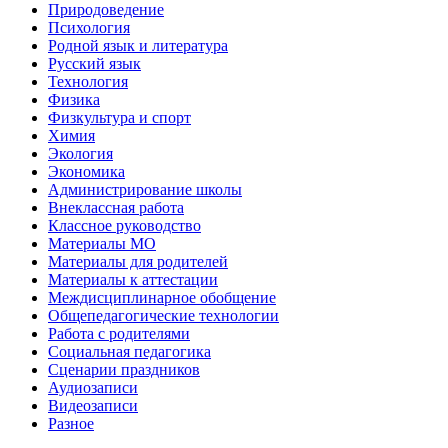
Природоведение
Психология
Родной язык и литература
Русский язык
Технология
Физика
Физкультура и спорт
Химия
Экология
Экономика
Администрирование школы
Внеклассная работа
Классное руководство
Материалы МО
Материалы для родителей
Материалы к аттестации
Междисциплинарное обобщение
Общепедагогические технологии
Работа с родителями
Социальная педагогика
Сценарии праздников
Аудиозаписи
Видеозаписи
Разное