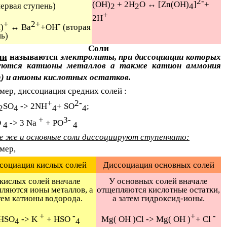
2-
(ОН)
+ 2Н
О ↔ [Zn(ОН)
]
+
ервая ступень)
2
2
4
+
2Н
+
2+
-
)
↔ Ba
+OH
(вторая
ь)
Соли
ми
называются
электролиты, при диссоциации которых
зуются катионы металлов а также катион аммония
) и анионы кислотных остатков.
4
мер, диссоциация средних солей :
+
2-
SO
-> 2NH
+ SO
;
2
4
4
4
+
3-
O
-> 3 Na
+ PO
4
4
е же и основные соли диссоциируют ступенчато:
мер,
социация кислых солей
Диссоциация основных солей
кислых солей вначале
У основных солей вначале
ляются ионы металлов, а
отщепляются кислотные остатки,
тем катионы водорода.
а затем гидроксид-ионы.
+
-
+
-
HSO
-> K
+ HSO
Mg( OH )Cl -> Mg( OH )
+ Cl
4
4