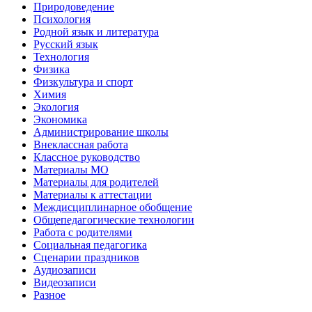
Природоведение
Психология
Родной язык и литература
Русский язык
Технология
Физика
Физкультура и спорт
Химия
Экология
Экономика
Администрирование школы
Внеклассная работа
Классное руководство
Материалы МО
Материалы для родителей
Материалы к аттестации
Междисциплинарное обобщение
Общепедагогические технологии
Работа с родителями
Социальная педагогика
Сценарии праздников
Аудиозаписи
Видеозаписи
Разное