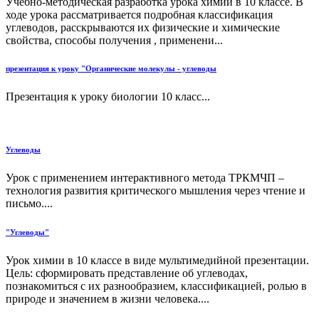
Учебно-методическая разработка урока химии в 10 классе. В
ходе урока рассматривается подробная классификация
углеводов, расскрываются их физические и химические
свойства, способы получения , применени...
презентация к уроку "Органические молекулы - углеводы
Презентация к уроку биологии 10 класс...
Углеводы
Урок с применением интерактивного метода ТРКМЧП –
технология развития критического мышления через чтение и
письмо....
"Углеводы"
Урок химии в 10 классе в виде мультимедийной презентации.
Цель: сформировать представление об углеводах,
познакомиться с их разнообразием, классификацией, ролью в
природе и значением в жизни человека....