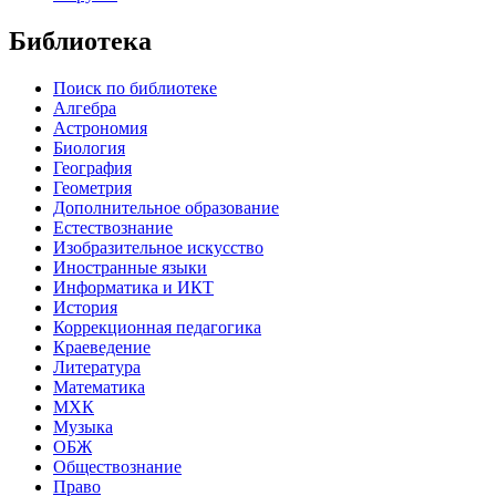
Библиотека
Поиск по библиотеке
Алгебра
Астрономия
Биология
География
Геометрия
Дополнительное образование
Естествознание
Изобразительное искусство
Иностранные языки
Информатика и ИКТ
История
Коррекционная педагогика
Краеведение
Литература
Математика
МХК
Музыка
ОБЖ
Обществознание
Право