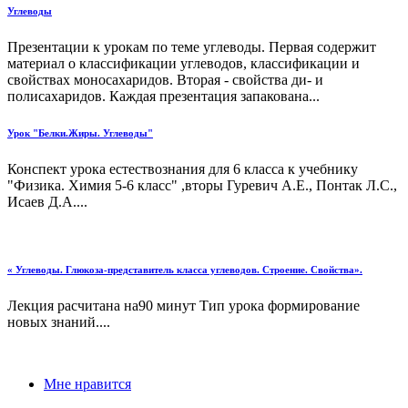
Углеводы
Презентации к урокам по теме углеводы. Первая содержит
материал о классификации углеводов, классификации и
свойствах моносахаридов. Вторая - свойства ди- и
полисахаридов. Каждая презентация запакована...
Урок "Белки.Жиры. Углеводы"
Конспект урока естествознания для 6 класса к учебнику
"Физика. Химия 5-6 класс" ,вторы Гуревич А.Е., Понтак Л.С.,
Исаев Д.А....
« Углеводы. Глюкоза-представитель класса углеводов. Строение. Свойства».
Лекция расчитана на90 минут Тип урока формирование
новых знаний....
Мне нравится