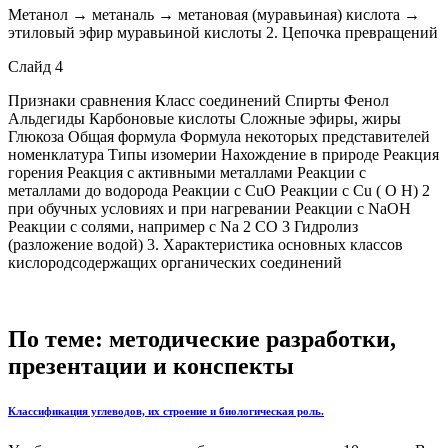
Метанол → метаналь → метановая (муравьиная) кислота →
этиловый эфир муравьиной кислоты 2. Цепочка превращений
Слайд 4
Признаки сравнения Класс соединений Спирты Фенол
Альдегиды Карбоновые кислоты Сложные эфиры, жиры
Глюкоза Общая формула Формула некоторых представителей
номенклатура Типы изомерии Нахождение в природе Реакция
горения Реакция с активными металлами Реакции с
металлами до водорода Реакции с CuO Реакции с Cu ( O Н) 2
при обучных условиях и при нагревании Реакции с NaOH
Реакции с солями, например с Na 2 CO 3 Гидролиз
(разложение водой) 3. Характеристика основных классов
кислородсодержащих органических соединений
По теме: методические разработки,
презентации и конспекты
Классификация углеводов, их строение и биологическая роль.