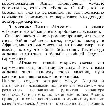
предупреждения Анны Кирилловны «Будьте
осторожны», отвечает: «Вздор». О той , кто ее
бросил он уже не вспоминал, но так постепенно
появляется зависимость от наркотиков, что доводит
доктора до смерти…
3 ученик:
Чингиз Айтматов в романе
«Плаха» тоже обращается к проблеме наркомании.
Сильное впечатление в романе производит начало:
сцена бойни сайгаков, когда, подобно пожару в
Африке, мчатся рядом леопард, антилопа, тигр – все
вместе, потому что общая беда гонит. Так и люди
должны сплотиться в борьбе с общей бедой –
наркоманией.
Ч. Айтматов первый открыто сказал, что
наркомания есть, она набирает силу. И мы с вами
должны знать природу этого явления, пути
распространения, возможности борьбы.
Писатель создает контраст между Авдием и
молодыми наркоманами, подчеркивая тем самым два
различных направления развития характера
человека. Один путь, по которому пошел Авдий,
приводит к совершенствованию лучших душевных
качеств человека. Другой - к медленной деградации,