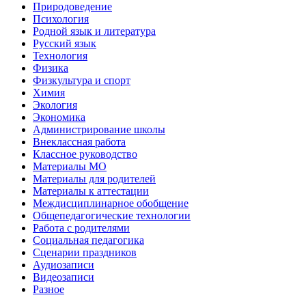
Природоведение
Психология
Родной язык и литература
Русский язык
Технология
Физика
Физкультура и спорт
Химия
Экология
Экономика
Администрирование школы
Внеклассная работа
Классное руководство
Материалы МО
Материалы для родителей
Материалы к аттестации
Междисциплинарное обобщение
Общепедагогические технологии
Работа с родителями
Социальная педагогика
Сценарии праздников
Аудиозаписи
Видеозаписи
Разное