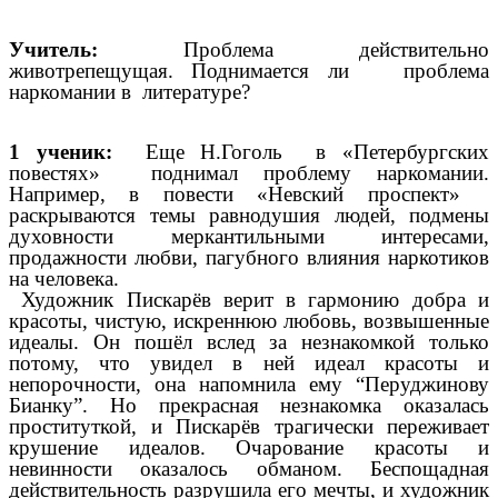
Учитель:
Проблема действительно
животрепещущая. Поднимается ли проблема
наркомании в литературе?
1 ученик:
Еще Н.Гоголь в «Петербургских
повестях» поднимал проблему наркомании.
Например, в повести «Невский проспект»
раскрываются темы равнодушия людей, подмены
духовности меркантильными
интересами,
продажности любви, пагубного влияния наркотиков
на человека.
Художник Пискарёв верит в гармонию добра и
красоты, чистую, искреннюю любовь, возвышенные
идеалы. Он пошёл вслед за незнакомкой только
потому, что увидел в ней идеал красоты и
непорочности, она напомнила ему “Перуджинову
Бианку”
. Но прекрасная незнакомка оказалась
проституткой, и Пискарёв трагически переживает
крушение идеалов. Очарование красоты и
невинности оказалось обманом. Беспощадная
действительность разрушила его мечты, и художник