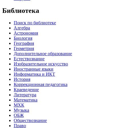
Библиотека
Поиск по библиотеке
Алгебра
Астрономия
Биология
География
Геометрия
Дополнительное образование
Естествознание
Изобразительное искусство
Иностранные языки
Информатика и ИКТ
История
Коррекционная педагогика
Краеведение
Литература
Математика
МХК
Музыка
ОБЖ
Обществознание
Право