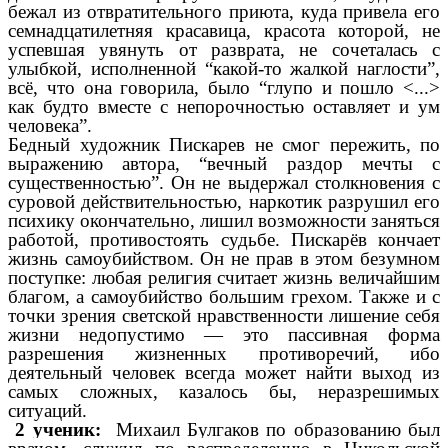
бежал из отвратительного приюта, куда привела его
семнадцатилетняя красавица, красота которой, не
успевшая увянуть от разврата, не сочеталась с
улыбкой, исполненной “какой-то жалкой наглости”,
всё, что она говорила, было “глупо и пошло <...>
как будто вместе с непорочностью оставляет и ум
человека”.
Бедный художник Пискарев не смог пережить, по
выражению автора, “вечный раздор мечты с
существенностью”. Он не выдержал столкновения с
суровой действительностью, наркотик разрушил его
психику окончательно, лишил возможности заняться
работой, противостоять судьбе. Пискарёв кончает
жизнь самоубийством. Он не прав в этом безумном
поступке: любая религия считает жизнь величайшим
благом, а самоубийство большим грехом. Также и с
точки зрения светской нравственности лишение себя
жизни недопустимо — это пассивная форма
разрешения жизненных противоречий, ибо
деятельный человек всегда может найти выход из
самых сложных, казалось бы, неразрешимых
ситуаций.
2 ученик:
Михаил
Булгаков по образованию был