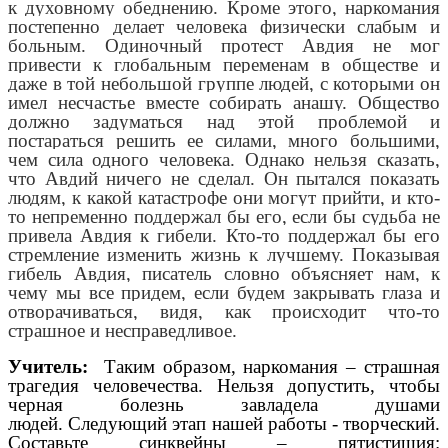
к духовному обеднению. Кроме этого, наркомания
постепенно делает человека физически слабым и
больным. Одиночный протест Авдия не мог
привести к глобальным переменам в обществе и
даже в той небольшой группе людей, с которыми он
имел несчастье вместе собирать анашу. Общество
должно задуматься над этой проблемой и
постараться решить ее силами, много большими,
чем сила одного человека. Однако нельзя сказать,
что Авдий ничего не сделал. Он пытался показать
людям, к какой катастрофе они могут прийти, и кто-
то непременно поддержал бы его, если бы судьба не
привела Авдия к гибели. Кто-то поддержал бы его
стремление изменить жизнь к лучшему. Показывая
гибель Авдия, писатель словно объясняет нам, к
чему мы все придем, если будем закрывать глаза и
отворачиваться, видя, как происходит что-то
страшное и несправедливое.
Учитель:
Таким образом, наркомания – страшная
трагедия человечества. Нельзя допустить, чтобы
черная болезнь завладела душами
людей.
Следующий этап нашей работы - творческий.
Составьте синквейны – пятистишия: