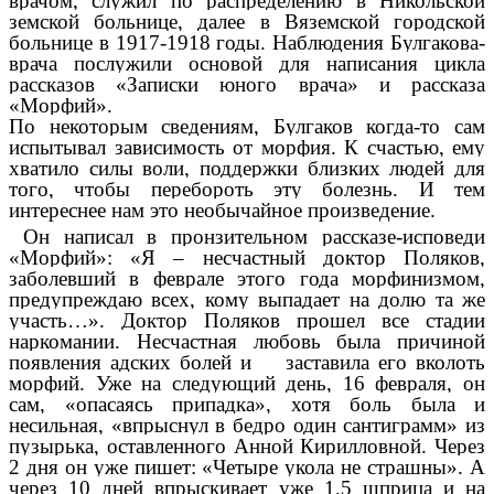
врачом, служил по распределению в Никольской
земской больнице, далее в Вяземской городской
больнице в 1917-1918 годы. Наблюдения Булгакова-
врача послужили основой для написания цикла
рассказов «Записки юного врача» и рассказа
«Морфий».
По некоторым сведениям, Булгаков когда-то сам
испытывал зависимость от морфия. К счастью, ему
хватило силы воли, поддержки близких людей для
того, чтобы перебороть эту болезнь. И тем
интереснее нам это необычайное произведение.
Он написал в пронзительном рассказе-исповеди
«Морфий»: «Я – несчастный доктор Поляков,
заболевший в феврале этого года морфинизмом,
предупреждаю всех, кому выпадает на долю та же
участь…». Доктор Поляков прошел все стадии
наркомании. Несчастная любовь была причиной
появления адских болей и заставила его вколоть
морфий. Уже на следующий день, 16 февраля, он
сам, «опасаясь припадка», хотя боль была и
несильная, «впрыснул в бедро один сантиграмм» из
пузырька, оставленного Анной Кирилловной. Через
2 дня он уже пишет: «Четыре укола не страшны». А
через 10 дней впрыскивает уже 1,5 шприца и на