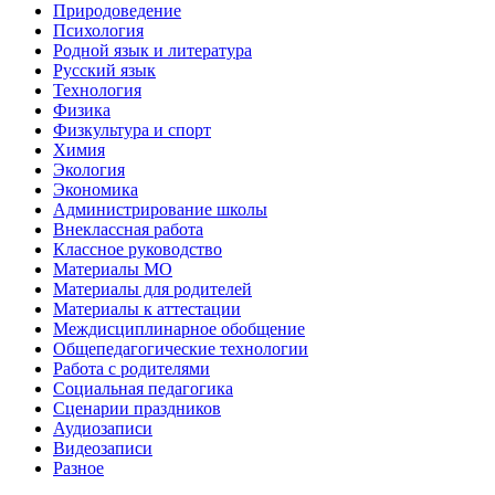
Природоведение
Психология
Родной язык и литература
Русский язык
Технология
Физика
Физкультура и спорт
Химия
Экология
Экономика
Администрирование школы
Внеклассная работа
Классное руководство
Материалы МО
Материалы для родителей
Материалы к аттестации
Междисциплинарное обобщение
Общепедагогические технологии
Работа с родителями
Социальная педагогика
Сценарии праздников
Аудиозаписи
Видеозаписи
Разное