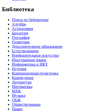
Библиотека
Поиск по библиотеке
Алгебра
Астрономия
Биология
География
Геометрия
Дополнительное образование
Естествознание
Изобразительное искусство
Иностранные языки
Информатика и ИКТ
История
Коррекционная педагогика
Краеведение
Литература
Математика
МХК
Музыка
ОБЖ
Обществознание
Право