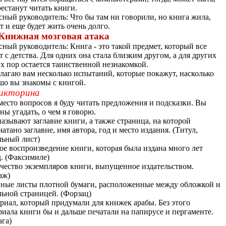
рестанут читать книги.
сный руководитель: Что бы там ни говорили, но книга жила,
т и еще будет жить очень долго.
. Книжная мозговая атака
сный руководитель: Книга - это такой предмет, который все
т с детства. Для одних она стала близким другом, а для других
их пор остается таинственной незнакомкой.
лагаю вам несколько испытаний, которые покажут, насколько
шо вы знакомы с книгой.
икторина
то вопросов я буду читать предложения и подсказки. Вы
ны угадать, о чем я говорю.
называют заглавие книги, а также страница, на которой
чатано заглавие, имя автора, год и место издания. (Титул,
льный лист)
ое воспроизведение книги, которая была издана много лет
д. (Факсимиле)
чество экземпляров книги, выпущенное издательством.
аж)
ные листы плотной бумаги, расположенные между обложкой и
льной страницей. (Форзац)
риал, который придумали для книжек арабы. Без этого
риала книги бы и дальше печатали на папирусе и пергаменте.
ага)