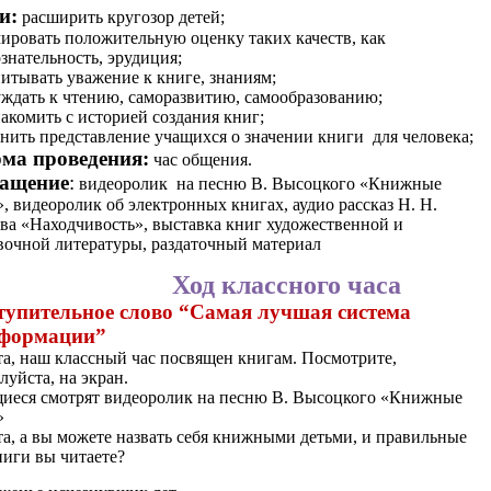
и:
расширить кругозор детей;
ировать положительную оценку таких качеств, как
знательность, эрудиция;
итывать уважение к книге, знаниям;
ждать к чтению, саморазвитию, самообразованию;
акомить с историей создания книг;
нить представление учащихся о значении книги для человека;
ма проведения:
час общения.
ащение
:
видеоролик на песню В. Высоцкого «Книжные
», видеоролик об электронных книгах, аудио рассказ Н. Н.
ва «Находчивость», выставка книг художественной и
вочной литературы, раздаточный материал
Ход классного часа
тупительное слово “Самая лучшая система
формации”
та, наш классный час посвящен книгам. Посмотрите,
луйста, на экран.
иеся смотрят видеоролик на песню В. Высоцкого «Книжные
»
та, а вы можете назвать себя книжными детьми, и правильные
ниги вы читаете?