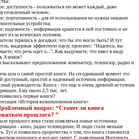
ства:
ое: доступность - пользоваться ею может каждый, даже
дготовленный человек;
ое: портативность - для ее использования не нужны никакие
лнительные устройства;
ье: надежность - информация хранится в ней постоянно и не
зает из-за всяческих поломок.
атели терялись в догадках: что бы это могло быть? И тут
тель, выдержав эффектную паузу, произнес: “Надеюсь, вы
аете, что речь идет о...”. Как выдумаете, что имел в виду
к Азимов?
и высказывают предположения: компьютер, телевизор, радио и
речь шла о самой простой книге. На сегодняшний момент это
й доступный, простой и надежный источник информации.
сный руководитель: Книга - это еще и очень древний источник
рмации. Ему около 2,5 тыс. лет.
появились первые книги?
ентация «История возникновения книги»
 Проблемный вопрос: “Станет ли книга
ежитком прошлого? ”
чале прошлого века стали появляться новые источники
рмации - кино, радио телевидение, И люди стали меньше
ть. Тут и появились пророчества о том, что книга становится
житком прошлого и вот-вот умрет. С появлением Интернета