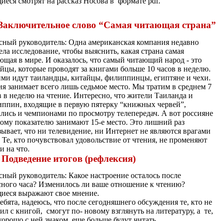
иеся смотрят на рассказ Носова в формате pdf.
 Заключительное слово “Самая читающая страна”
сный руководитель: Одна американская компания недавно
ела исследование, чтобы выяснить, какая страна самая
ющая в мире. И оказалось, что самый читающий народ - это
йцы, которые проводят за книгами больше 10 часов в неделю.
ими идут таиландцы, китайцы, филиппинцы, египтяне и чехи.
ия занимает всего лишь седьмое место. Мы тратим в среднем 7
в в неделю на чтение. Интересно, что жители Таиланда и
ппин, входящие в первую пятерку “книжных червей”,
ались и чемпионами по просмотру телепередач. А вот россияне
тому показателю занимают 15-е место. Это лишний раз
зывает, что ни телевидение, ни Интернет не являются врагами
. Те, кто почувствовал удовольствие от чтения, не променяют
и на что.
. Подведение итогов (рефлексия)
сный руководитель: Какое настроение осталось после
сного часа? Изменилось ли ваше отношение к чтению?
иеся выражают свое мнение.
ебята, надеюсь, что после сегодняшнего обсуждения те, кто не
ил с книгой, смогут по- новому взглянуть на литературу, а те,
 хорошо с ней знаком, еще больше будут читать.