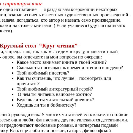
о страницам книг
е одно испытание — я раздаю вам ксерокопии некоторых
ниц, взятые из очень известных художественных произведений.
 задача, догадаться, кто автор и назвать само произведение.
казки на столе с книгами. ( Если учащиеся будут испытывать
ности).
 Круглый стол “Круг чтения”
та, я предлагаю, так как мы сидим в кругу, провести такой
- опрос, вы отвечаете на мои вопросы по очереди:
Какое место занимает книга в твоей жизни?
Сколько ты посвящаешь времени чтению в неделю?
Твой любимый писатель?
Как ты считаешь, что лучше - посмотреть или
прочитать?
Твой любимый литературный герой?
О чем ты читаешь наиболее охотно?
Ведешь ли ты читательский дневник?
Ходишь ли ты в библиотеку?
сный руководитель: У многих читателей есть какие-то стойкие
ресы: одни любят фантастику, другие увлекаются детективами,
ьи предпочитают любовные романы, а четвертым подавай
сику. Есть еще любители поэзии, сатиры, философской