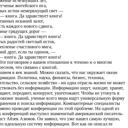
женье исчезнувших лет,
гченье житейского ига,
ых истин немеркнущий свет —
— книга. Да здравствует книга!
танных исканий залог,
сть каждого нового сдвига,
анье грядущих дорог —
— книга. Да здравствует книга!
ых радостей светлый исток,
епленье счастливого мига,
ий друг, если ты одинок, —
— книга. Да здравствует книга!
йте поговорим о вашем отношении к чтению и о многом
ресном, что связано с книгой.
ивем в век знаний. Можно сказать, что нас окружает океан
рмации. Политика, наука, финансы, бизнес, техника,
ительство, сельское хозяйство - ни одна отрасль жизни не может
ствовать без информации. Информацию ищут, находят, хранят,
щают, передают, копируют, уничтожают. Чтобы не утонуть в
 океане знаний, ученые всего мира ищут универсальную форму
хранения и поиска информации. Компьютерные специалисты
оянно проводят конференции по этой проблеме. На одной из
х конференций выступил знаменитый американский писатель-
аст Айзек Азимов. Он заявил, что уже нашел самую лучшую,
то идеальную систему информации. Вот как он описал ее