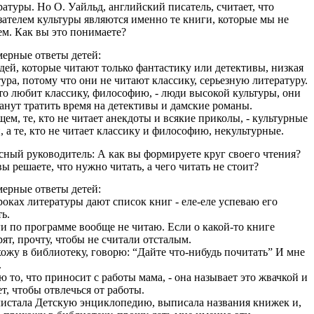
ратуры. Но О. Уайльд, английский писатель, считает, что
зателем культуры являются именно те книги, которые мы не
ем. Как вы это понимаете?
ерные ответы детей:
дей, которые читают только фантастику или детективы, низкая
тура, потому что они не читают классику, серьезную литературу.
кто любит классику, философию, - люди высокой культуры, они
танут тратить время на детективы и дамские романы.
щем, те, кто не читает анекдоты и всякие приколы, - культурные
, а те, кто не читает классику и философию, некультурные.
сный руководитель: А как вы формируете круг своего чтения?
вы решаете, что нужно читать, а чего читать не стоит?
ерные ответы детей:
роках литературы дают список книг - еле-еле успеваю его
ть.
и по программе вообще не читаю. Если о какой-то книге
рят, прочту, чтобы не считали отсталым.
ожу в библиотеку, говорю: “Дайте что-нибудь почитать” И мне
.
ю то, что приносит с работы мама, - она называет это жвачкой и
ет, чтобы отвлечься от работы.
истала Детскую энциклопедию, выписала названия книжек и,