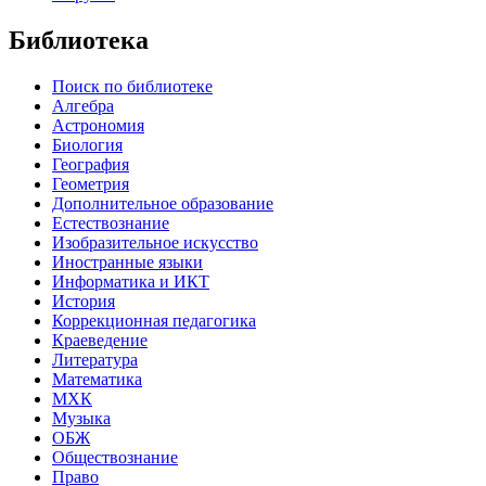
Библиотека
Поиск по библиотеке
Алгебра
Астрономия
Биология
География
Геометрия
Дополнительное образование
Естествознание
Изобразительное искусство
Иностранные языки
Информатика и ИКТ
История
Коррекционная педагогика
Краеведение
Литература
Математика
МХК
Музыка
ОБЖ
Обществознание
Право