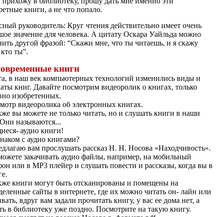
а прихожу в библиотеку, прошу дать мне именно эти
ретные книги, а не что попало.
сный руководитель: Круг чтения действительно имеет очень
шое значение для человека. А цитату Оскара Уайльда можно
нить другой фразой: “Скажи мне, что ты читаешь, и я скажу
 кто ты”.
Современные книги
та, в наш век компьютерных технологий изменились виды и
аты книг. Давайте посмотрим видеоролик о книгах, только
вно изобретенных.
мотр видеоролика об электронных книгах.
кже вы можете не только читать, но и слушать книги в наши
 Они называются...
иеся- аудио книги!
знаком с аудио книгами?
едлагаю вам прослушать рассказ Н. Н. Носова «Находчивость».
ожете закачивать аудио файлы, например, на мобильный
фон или в MP3 плейер и слушать повести и рассказы, когда вы в
ге.
кже книги могут быть отсканированы и помещены на
деленные сайты в интернете, где их можно читать он- лайн или
вать, вдруг вам задали прочитать книгу, у вас ее дома нет, а
ть в библиотеку уже поздно. Посмотрите на такую книгу.