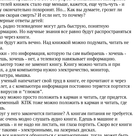
телей книжек стало еще меньше, кажется, еще чуть-чуть - и
у окончательно похоронят. Но... Как вы думаете, грозит ли
ам скорая смерть? И если нет, то почему?
ерные ответы детей:
, радио телевидение могут дать быструю, понятную
рмацию. Но научные знания все равно будут распространяться
ко через книги.
и будут жить вечно. Над книжкой можно подумать, читать не
а.
ки - это информация, которую ты сам выбираешь - хочешь -
ешь, хочешь - нет, а телевизор навязывает информацию.
ьютер тоже не заменит книгу. Книгу можно читать и при
ах, а для компьютера нужно электричество, монитор,
иатура, мышка.
 ученый напечатает свой труд в книге, ее прочитают и через
 лет, а с компьютера информация постоянно теряется портится
а вирусов и “глюков”.
ку можно просто положить в карман и читать, где придется.
еменный КПК тоже можно положить в карман и читать, где
шь.
руг у него закончится питание? А книгам питания не требуется.
ас очень модно слушать аудио книги. Едешь в машине и
аешь - и не надо ни листать, ни глаза портить. Скоро все книги
т такими - электронными, на лазерных дисках.
а все научатся обращаться с компьютерами, тогда, может быть,