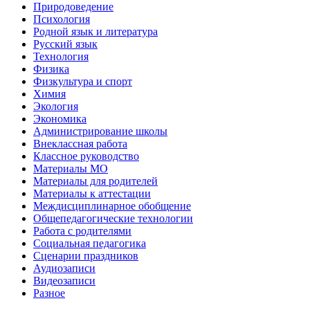
Природоведение
Психология
Родной язык и литература
Русский язык
Технология
Физика
Физкультура и спорт
Химия
Экология
Экономика
Администрирование школы
Внеклассная работа
Классное руководство
Материалы МО
Материалы для родителей
Материалы к аттестации
Междисциплинарное обобщение
Общепедагогические технологии
Работа с родителями
Социальная педагогика
Сценарии праздников
Аудиозаписи
Видеозаписи
Разное