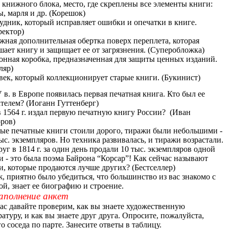
 книжного блока, место, где скреплены все элементы книги:
ы, марля и др. (Корешок)
удник, который исправляет ошибки и опечатки в книге.
ректор)
жная дополнительная обертка поверх переплета, которая
шает книгу и защищает ее от загрязнения. (Суперобложка)
онная коробка, предназначенная для защиты ценных изданий.
ляр)
век, который коллекционирует старые книги. (Букинист)
 в. в Европе появилась первая печатная книга. Кто был ее
ателем? (Иоганн Гуттенберг)
в 1564 г. издал первую печатную книгу России? (Иван
ров)
ые печатные книги стоили дорого, тиражи были небольшими -
тыс. экземпляров. Но техника развивалась, и тиражи возрастали.
руг в 1814 г. за один день продали 10 тыс. экземпляров одной
и - это была поэма Байрона “Корсар”! Как сейчас называют
и, которые продаются лучше других? (Бестселлер)
ж, приятно было убедиться, что большинство из вас знакомо с
ой, знает ее биографию и строение.
аполнение анкет
ас давайте проверим, как вы знаете художественную
атуру, и как вы знаете друг друга.
Опросите, пожалуйста,
го соседа по парте. Занесите ответы в таблицу.