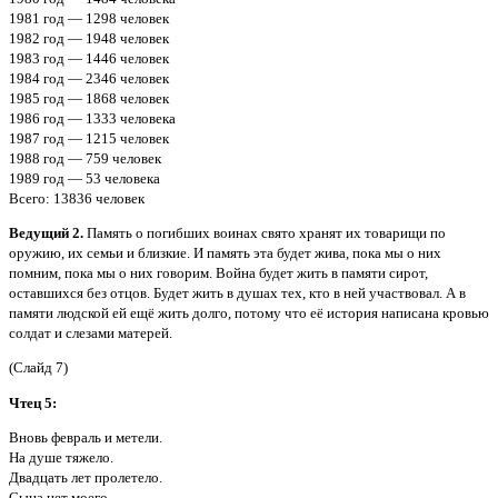
1981 год — 1298 человек
1982 год — 1948 человек
1983 год — 1446 человек
1984 год — 2346 человек
1985 год — 1868 человек
1986 год — 1333 человека
1987 год — 1215 человек
1988 год — 759 человек
1989 год — 53 человека
Всего: 13836 человек
Ведущий 2.
Память о погибших воинах свято хранят их товарищи по
оружию, их семьи и близкие. И память эта будет жива, пока мы о них
помним, пока мы о них говорим. Война будет жить в памяти сирот,
оставшихся без отцов. Будет жить в душах тех, кто в ней участвовал. А в
памяти людской ей ещё жить долго, потому что её история написана кровью
солдат и слезами матерей.
(Слайд 7)
Чтец 5:
Вновь февраль и метели.
На душе тяжело.
Двадцать лет пролетело.
Сына нет моего.