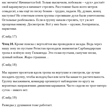
нас мочить! Начинается бой. Только выскочили, побежали – «дух» достаёт
свой карамультук и начинает стрелять. Расстояние было всего метров
семьдесят, а мы ещё по песку бежим – трудно, падаем. Ну, думаю, конец
наступил! Но ответным огнем группы стрелявшие духи были уничтожены.
Остальные разбежались. Если в группу начали стрелять, тут уж нет
прощенья никому. Досмотрели. Всё у них было – оружие, боеприпасы,
наркотики.
(Слайд 17)
Чтец 10.
Кроме поиска с вертолётов мы проводили и засады. Ведь через
нашу зону по пустыне Регистан проходила знаменитая Сарбанадирская
тропа в зелёную зону Гильменда. Это голая пустыня, сыпучие пески,
лунный пейзаж. Жара страшная…
(Слайд 18)
Мы заранее пролетали вдоль тропы на вертушке и смотрели, где лучше
посадить группу, чтобы колодец был или хотя бы какая-то растительность.
Группу высаживаем, командир организует наблюдение по кругу на
вероятных направлениях движения караванов. Часто сидели по трое-пятеро
суток – никого нет.
(Слайд 19)
Разведка у душманов тоже работает.