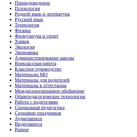
Природоведение
Психология
Родной язык и литература
Русский язык
Технология
Физика
Физкультура и спорт
Химия
Экология
Экономика
Администрирование школы
Внеклассная работа
Классное руководство
Материалы МО
Материалы для родителей
Материалы к аттестации
Междисциплинарное обобщение
Общепедагогические технологии
Работа с родителями
Социальная педагогика
Сценарии праздников
Аудиозаписи
Видеозаписи
Разное