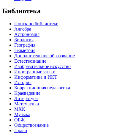
Библиотека
Поиск по библиотеке
Алгебра
Астрономия
Биология
География
Геометрия
Дополнительное образование
Естествознание
Изобразительное искусство
Иностранные языки
Информатика и ИКТ
История
Коррекционная педагогика
Краеведение
Литература
Математика
МХК
Музыка
ОБЖ
Обществознание
Право