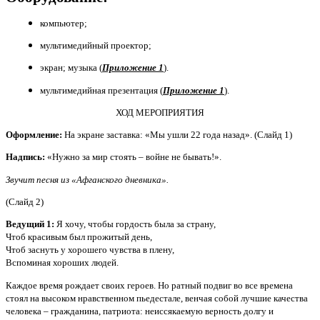
компьютер;
мультимедийный проектор;
экран; музыка (
Приложение 1
).
мультимедийная презентация (
Приложение 1
).
ХОД МЕРОПРИЯТИЯ
Оформление:
На экране заставка: «Мы ушли 22 года назад». (Слайд 1)
Надпись:
«Нужно за мир стоять – войне не бывать!».
Звучит песня из «Афганского дневника».
(Слайд 2)
Ведущий 1:
Я хочу, чтобы гордость была за страну,
Чтоб красивым был прожитый день,
Чтоб заснуть у хорошего чувства в плену,
Вспоминая хороших людей.
Каждое время рождает своих героев. Но ратный подвиг во все времена
стоял на высоком нравственном пьедестале, венчая собой лучшие качества
человека – гражданина, патриота: неиссякаемую верность долгу и