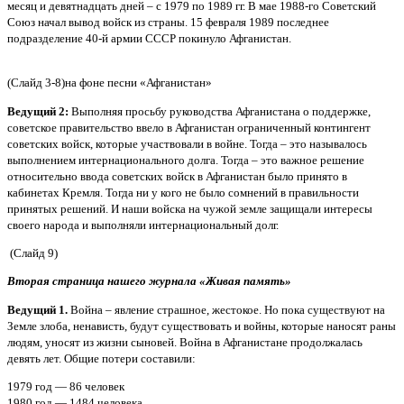
месяц и девятнадцать дней – с 1979 по 1989 гг. В мае 1988-го Советский
Союз начал вывод войск из страны. 15 февраля 1989 последнее
подразделение 40-й армии СССР покинуло Афганистан.
(Слайд 3-8)на фоне песни «Афганистан»
Ведущий 2:
Выполняя просьбу руководства Афганистана о поддержке,
советское правительство ввело в Афганистан ограниченный контингент
советских войск, которые участвовали в войне. Тогда – это называлось
выполнением интернационального долга. Тогда – это важное решение
относительно ввода советских войск в Афганистан было принято в
кабинетах Кремля. Тогда ни у кого не было сомнений в правильности
принятых решений. И наши войска на чужой земле защищали интересы
своего народа и выполняли интернациональный долг.
(Слайд 9)
Вторая страница нашего журнала «Живая память»
Ведущий 1.
Война – явление страшное, жестокое. Но пока существуют на
Земле злоба, ненависть, будут существовать и войны, которые наносят раны
людям, уносят из жизни сыновей. Война в Афганистане продолжалась
девять лет. Общие потери составили:
1979 год — 86 человек
1980 год — 1484 человека