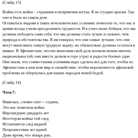
(Слайд 13)
Война есть война – страшная и неприятная штука. Я не сгущаю краски. Так
оно и было на самом деле.
Оставаться людьми в таких нечеловеческих условиях помогало то, что нас в
армии всегда учили преодолевать трудности. И я учил своих бойцов, что мы
должны победить сами себя, что мы должны стать лучше и сильнее, чем
природа и обстоятельства. Я им говорил, что они самые лучшие, что они
могут выполнить самую трудную задачу, но обязательно должны остаться в
живых. В Афганистане, честно выполняя свой долг, воевали воины многих
национальностей, они вместе делили и горе утрат и радости боевых удач.
Они знали, что совместными усилиями надо сделать все для того, чтобы из
Афганистана к нам шли мир и спокойствие, чтобы нерешенность афганской
проблемы не обернулась для наших народов новой бедой.
(Слайд 14)
Чтец 7:
Нависках, словно снег— седина,
Это нас помечала война.
Ипрошедшие двадцать лет
Неоттерли войны той след.
Истановится след видней
Попрошествии лет идней.
Даже время, что лекарь ран,