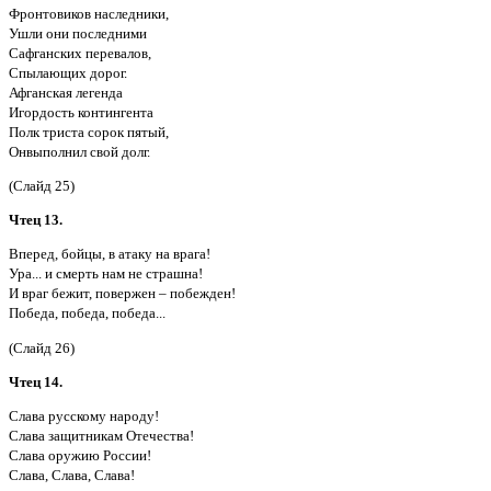
Фронтовиков наследники,
Ушли они последними
Сафганских перевалов,
Спылающих дорог.
Афганская легенда
Игордость контингента
Полк триста сорок пятый,
Онвыполнил свой долг.
(Слайд 25)
Чтец 13.
Вперед, бойцы, в атаку на врага!
Ура... и смерть нам не страшна!
И враг бежит, повержен – побежден!
Победа, победа, победа...
(Слайд 26)
Чтец 14.
Слава русскому народу!
Слава защитникам Отечества!
Слава оружию России!
Слава, Слава, Слава!