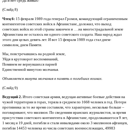
Да и нет средь живых!
(Слайд 8)
Чтец 6:
15 февраля 1989 года генерал Громов, командующий ограниченным
контингентом советских войск в Афганистане, доложил, что выход
советских войск из этой страны закончен и ….на многострадальной земле
Афганистана не осталось ни одного советского солдата. Наш народ ждал
этого дня целых девять лет. И вот 15 февраля 1989 года стал днем-
символом, днем Памяти.
Мы, повстречавшись на родной земле,
Уйдя в круговорот воспоминаний,
Помянем не вернувшихся парней
Единственной минутою молчанья.
Объявляется минута молчания в память о погибших воинах.
(Слайд 9)
Ведущий 2.
Итого советская армия, ведущая активные боевые действия на
чужой территории в горах, теряла в среднем по 1668 человек в год. Потери
противника за то же время составили, что характерно, несколько больше –
поговаривают, что миллион. По сведениям иранских журналистов, за время
присутствия советского контингента в Афганистане, продолжавшегося 9 лет,
1 месяц и 19 дней, погибли и стали инвалидами около 3 миллионов афганцев,
погибли 14453 человека из числа советских военнослужащих, 49983