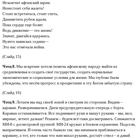
Незалечит афганский шрам.
Нонестоит себя жалеть!
Стоит встретиться, стоит спеть,
Данаметить рубеж вдали,
Пока сердце еще болит.
Ведь движение— это жизнь!
Значит, двигайся идержись.
Нуачто нависках седина—
Это нас отмечала война.
(Слайд 15)
Чтец 8.
Мы искренне хотели помочь афганскому народу выйти из
средневековья и создать своё государство, создать нормальные
экономические и социальные условия для жизни. Мы глубоко были
убеждены, что несём прогресс и процветание в эту Богом забытую страну.
(Слайд 16)
Чтец 9.
Летаем мы над своей зоной и смотрим по сторонам. Видим –
караван. Разворачиваемся. Даем предупредительную очередь с борта.
Караван останавливается. Все поднимают руки и машут руками – мы, мол,
мирные, летите дальше! Решаем – будем всё-таки досматривать. Снижаются
МИ-8 с досмотровой группой. МИ-24 кружат в боевом охранении. Подсели,
выпрыгиваем. И очень часто бывало так: мы начинаем приближаться к
каравану, а тот, кто только что нам махал руками, достаёт ствол – и давай