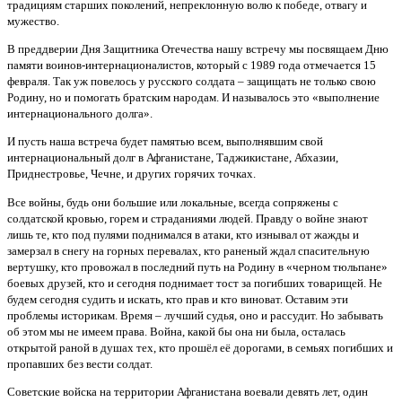
традициям старших поколений, непреклонную волю к победе, отвагу и
мужество.
В преддверии Дня Защитника Отечества нашу встречу мы посвящаем Дню
памяти воинов-интернационалистов, который с 1989 года отмечается 15
февраля. Так уж повелось у русского солдата – защищать не только свою
Родину, но и помогать братским народам. И называлось это «выполнение
интернационального долга».
И пусть наша встреча будет памятью всем, выполнявшим свой
интернациональный долг в Афганистане, Таджикистане, Абхазии,
Приднестровье, Чечне, и других горячих точках.
Все войны, будь они большие или локальные, всегда сопряжены с
солдатской кровью, горем и страданиями людей. Правду о войне знают
лишь те, кто под пулями поднимался в атаки, кто изнывал от жажды и
замерзал в снегу на горных перевалах, кто раненый ждал спасительную
вертушку, кто провожал в последний путь на Родину в «черном тюльпане»
боевых друзей, кто и сегодня поднимает тост за погибших товарищей. Не
будем сегодня судить и искать, кто прав и кто виноват. Оставим эти
проблемы историкам. Время – лучший судья, оно и рассудит. Но забывать
об этом мы не имеем права. Война, какой бы она ни была, осталась
открытой раной в душах тех, кто прошёл её дорогами, в семьях погибших и
пропавших без вести солдат.
Советские войска на территории Афганистана воевали девять лет, один