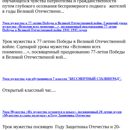
обучающихся чувства патриотизма и гражданственности
путем глубокого осознания беспримерного подвига жителей
в годы Великой Отечественн...
Урок мужества к 77-летию Победы в Великой Отечественной войне. Сценарий урока
мужества «Вспомни всех поименно…», посвященный празднованию 77-летия
Победы в Великой Отечественной войне 1941-1945 годов
Урок мужества к 77-летию Победы в Великой Отечественной
войне. Сценарий урока мужества «Вспомни всех
поименно…», посвященный празднованию 77-летия Победы
в Великой Отечественной вой...
Урок мужества для обучающихся 7 классов "БЕССМЕРТНЫЙ СТАЛИНГРАД".
Открытый классный час....
Урок Мужества «Их мужество останется в веках», посвященный 20-летию музея
«Мужество и слава молодых» и Году Защитника Отечества
Урок мужества посвящен Году Защитника Отечества и 20-