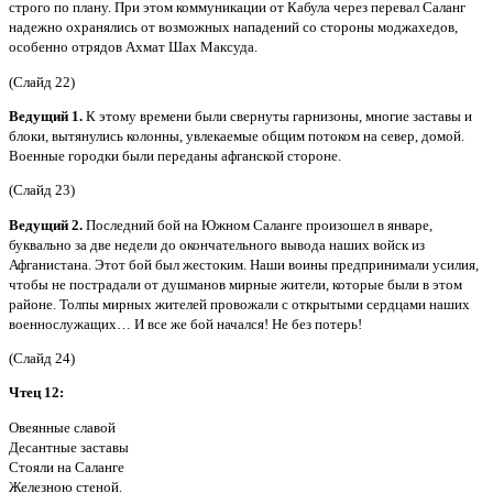
строго по плану. При этом коммуникации от Кабула через перевал Саланг
надежно охранялись от возможных нападений со стороны моджахедов,
особенно отрядов Ахмат Шах Максуда.
(Слайд 22)
Ведущий 1.
К этому времени были свернуты гарнизоны, многие заставы и
блоки, вытянулись колонны, увлекаемые общим потоком на север, домой.
Военные городки были переданы афганской стороне.
(Слайд 23)
Ведущий 2.
Последний бой на Южном Саланге произошел в январе,
буквально за две недели до окончательного вывода наших войск из
Афганистана. Этот бой был жестоким. Наши воины предпринимали усилия,
чтобы не пострадали от душманов мирные жители, которые были в этом
районе. Толпы мирных жителей провожали с открытыми сердцами наших
военнослужащих… И все же бой начался! Не без потерь!
(Слайд 24)
Чтец 12:
Овеянные славой
Десантные заставы
Стояли на Саланге
Железною стеной.