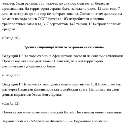
человек были ранены, 330 человек до сих пор считаются безвести
пропавшими. На территории страны было заложено около 12 млн. мин, 7
млн. из которых до сих пор не нейтрализованы. Согласно этим данным, на
момент вывода войск СССР потерял 103 истребителя и военно-
транспортных самолета, 317 вертолетов, 147 танков, 1314 транспортных
средств.
(Слайд 10)
Третья страница нашего журнала «Регистан»
Ведущий 1.
Что характерно, в Афганистане воевали не совсем с афганцами.
Против нас активно действовал Пакистан, на чьей территории
располагались душманские базы.
(Слайд 11)
Ведущий 1.
Не менее активно действовали против нас США, которые как
раз через Пакистан финансировали и снабжали врага. Например, на свои
деньги вырастили Усама Бен-Ладена.
(Слайд 12)
Помогал оружием коммунистический Китай. Поставляли мины итальянцы.
Звучит песня из «Афганского дневника» – «Пограничная застава»
.