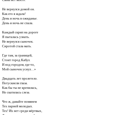
Не вернулся домой он.
Как его я ждала!
День и ночь в ожиданье.
День и ночь не спала.
Каждый скрип на дороге
Я пыталась узнать.
Не вернулся сыночек.
Сиротой стала мать.
Где там, за границей,
Стоит город Кабул.
И под городом, где-то,
Мой сыночек уснул…»
Двадцать лет пролетело.
Потускнели глаза.
Как бы ты не крепилась,
Но скатилась слеза.
Что ж, давайте помянем
Тех парней молодых.
Тех! Их нет среди мёртвых,