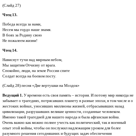
(Слайд 27)
Чтец 13.
Победа всегда за нами,
Несем мы гордо наше знамя.
В боях за Родину свою
Не пожалеем жизни!
Чтец 14.
Нависнут тучи над мирным небом,
Мы защитим Отчизну от врага.
Спокойно, люди, на земле России спите
Солдат всегда на боевом посту.
(Слайд 28) песня «Две вертушки на Моздок»
Ведущий 1.
У времени есть своя память – история. И потому мир никогда не
забывает о трагедиях, потрясавших планету в разные эпохи, в том числе и о
жестоких войнах, уносивших миллионы жизней, отбрасывавших назад
цивилизации, разрушавших великие ценности, созданные человеком.
Именно такой трагедией для нашего народа и была афганская война.
Очень
важно как можно полнее учесть как политический, так и военный
опыт этой войны, чтобы он послужил надлежащим уроком для более
разумного решения сегодняшних и будущих задач обеспечения