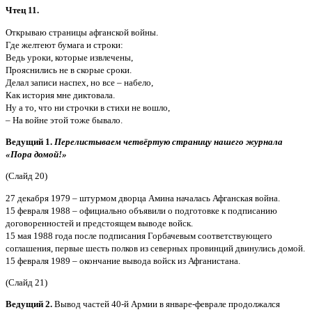
Чтец 11.
Открываю страницы афганской войны.
Где желтеют бумага и строки:
Ведь уроки, которые извлечены,
Прояснились не в скорые сроки.
Делал записи наспех, но все – набело,
Как история мне диктовала.
Ну а то, что ни строчки в стихи не вошло,
– На войне этой тоже бывало.
Ведущий 1.
Перелистываем четвёртую страницу нашего журнала
«Пора домой!»
(Слайд 20)
27 декабря 1979 – штурмом дворца Амина началась Афганская война.
15 февраля 1988 – официально объявили о подготовке к подписанию
договоренностей и предстоящем выводе войск.
15 мая 1988 года после подписания Горбачевым соответствующего
соглашения, первые шесть полков из северных провинций двинулись домой.
15 февраля 1989 – окончание вывода войск из Афганистана.
(Слайд 21)
Ведущий 2.
Вывод частей 40-й Армии в январе-феврале продолжался