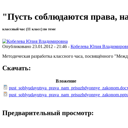
"Пусть соблюдаются права, н
классный час (11 класс) по теме
Опубликовано 23.01.2012 - 21:46 -
Кобелева Юлия Владимиров
Методическая разработка классного часа, посвящённого "Меж
Скачать:
Вложение
pust_soblyudayutsya_prava_nam_prisuzhdyonnye_zakonom.doc
pust_soblyudayutsya_prava_nam_prisuzhdyonnye_zakonom.pptx
Предварительный просмотр: