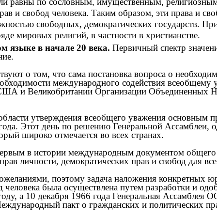
были равны по сословным, имущественным, религиозны
ав и свобод человека. Таким образом, эти права и сво
ежностью свободных, демократических государств. При
яде мировых религий, в частности в христианстве.
м языке в начале 20 века.
Первичный спектр значени
ние.
вуют о том, что сама постановка вопроса о необходи
необходимости международного содействия всеобщему 
, США и Великобритании Организации Объединенных Н
ласти утверждения всеобщего уважения основным пра
 года. Этот день по решению Генеральной Ассамблеи, 
торый широко отмечается во всех странах.
первым в истории международным документом общего 
рав личности, демократических прав и свобод для все
ожеланиями, поэтому задача наложения конкретных юр
д человека была осуществлена путем разработки и одо
 году, а 10 декабря 1966 года Генеральная Ассамблея
Международный пакт о гражданских и политических пр