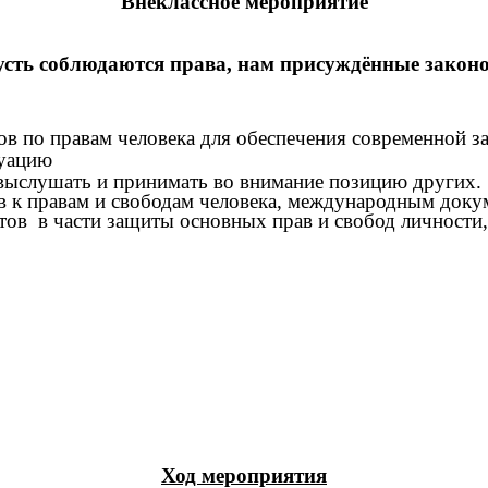
Внеклассное мероприятие
сть соблюдаются права, нам присуждённые закон
ов по правам человека для обеспечения современной з
туацию
 выслушать и принимать во внимание позицию других.
в к правам и свободам человека, международным док
ов в части защиты основных прав и свобод личности,
Ход мероприятия