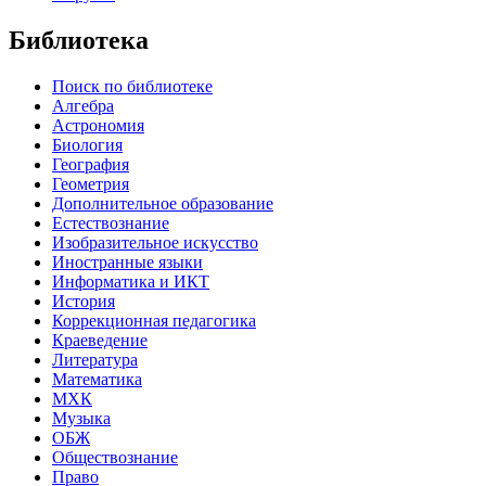
Библиотека
Поиск по библиотеке
Алгебра
Астрономия
Биология
География
Геометрия
Дополнительное образование
Естествознание
Изобразительное искусство
Иностранные языки
Информатика и ИКТ
История
Коррекционная педагогика
Краеведение
Литература
Математика
МХК
Музыка
ОБЖ
Обществознание
Право