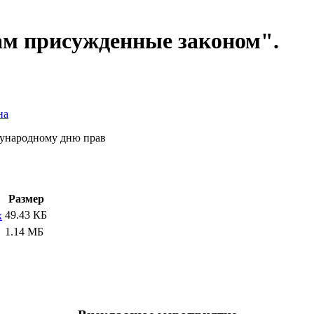
ам присужденные законом".
на
дународному дню прав
Размер
49.43 КБ
x
1.14 МБ