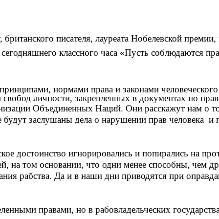
 британского писателя, лауреата Нобелевской премии,
о сегодняшнего классного часа «Пусть соблюдаются пр
принципами, нормами права и законами человеческого
и свобод личности
, закрепленных в документах по прав
низации Объединенных Наций. Они расскажут нам о том
де будут заслушаны дела о нарушении прав человека и 
кое достоинство игнорировались и попирались на прот
й, на том основании, что одни менее способны, чем д
ания рабства. Да и в наши дни приводятся при оправд
еленными правами, но в рабовладельческих государств