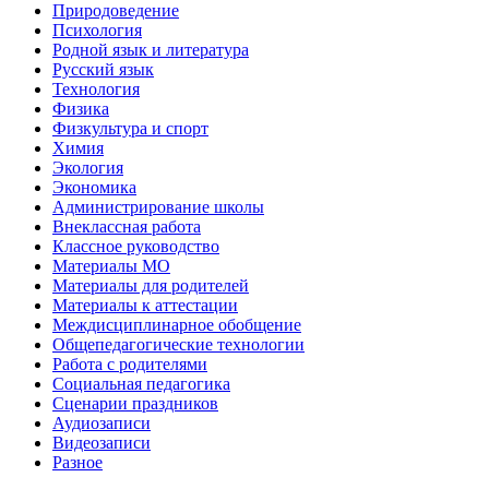
Природоведение
Психология
Родной язык и литература
Русский язык
Технология
Физика
Физкультура и спорт
Химия
Экология
Экономика
Администрирование школы
Внеклассная работа
Классное руководство
Материалы МО
Материалы для родителей
Материалы к аттестации
Междисциплинарное обобщение
Общепедагогические технологии
Работа с родителями
Социальная педагогика
Сценарии праздников
Аудиозаписи
Видеозаписи
Разное