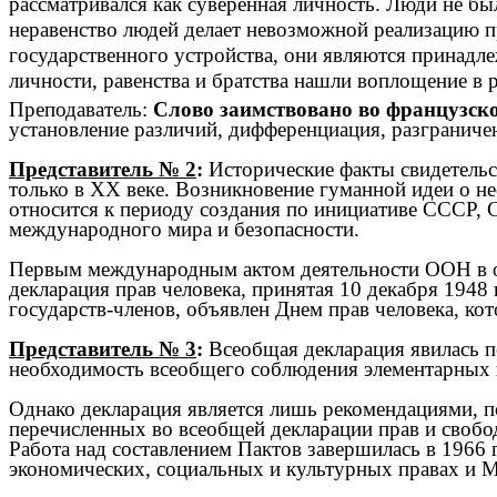
рассматривался как суверенная личность. Люди не 
неравенство людей делает невозможной реализацию пр
государственного устройства, они являются принадл
личности, равенства и братства нашли воплощение в р
Преподаватель:
Слово заимствовано во французско
установление различий, дифференциация, разграниче
Представитель № 2
:
Исторические факты свидетельст
только в XX веке. Возникновение гуманной идеи о 
относится к периоду создания по инициативе СССР
международного мира и безопасности.
Первым международным актом деятельности ООН в об
декларация прав человека, принятая 10 декабря 1948
государств-членов, объявлен Днем прав человека, ко
Представитель № 3
:
Всеобщая декларация явилась 
необходимость всеобщего соблюдения элементарных п
Однако декларация является лишь рекомендациями, п
перечисленных во всеобщей декларации прав и свобо
Работа над составлением Пактов завершилась в 1966
экономических, социальных и культурных правах и 