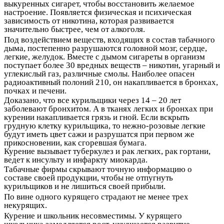
выкуренных сигарет, чтобы восстановить желаемое
настроение. Появляется физическая и психическая
зависимость от никотина, которая развивается
значительно быстрее, чем от алкоголя.
Под воздействием веществ, входящих в состав табачного
дыма, постепенно разрушаются головной мозг, сердце,
легкие, желудок. Вместе с дымом сигареты в организм
поступает более 30 вредных веществ – никотин, угарный и
углекислый газ, различные смолы. Наиболее опасен
радиоактивный полоний 210, он накапливается в бронхах,
почках и печени.
Доказано, что все курильщики через 14 – 20 лет
заболевают бронхитом. А в тканях легких и бронхах при
курении накапливается грязь и гной. Если вскрыть
грудную клетку курильщика, то нежно-розовые легкие
будут иметь цвет сажи и разрушатся при первом же
прикосновении, как сгоревшая бумага.
Курение вызывает туберкулез и рак легких, рак гортани,
ведет к инсульту и инфаркту миокарда.
Табачные фирмы скрывают точную информацию о
составе своей продукции, чтобы не отпугнуть
курильщиков и не лишиться своей прибыли.
По вине одного курящего страдают не менее трех
некурящих.
Курение и школьник несовместимы. У курящего