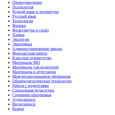
Природоведение
Психология
Родной язык и литература
Русский язык
Технология
Физика
Физкультура и спорт
Химия
Экология
Экономика
Администрирование школы
Внеклассная работа
Классное руководство
Материалы МО
Материалы для родителей
Материалы к аттестации
Междисциплинарное обобщение
Общепедагогические технологии
Работа с родителями
Социальная педагогика
Сценарии праздников
Аудиозаписи
Видеозаписи
Разное