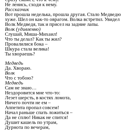
Не ленись, сходи к нему.
Рассказчик
Вот прошла неделька, прошла другая. Стало Медведю
хуже. Шел он как-то оврагом. Волка встретил. Увидел
Волк Медведя, так и присел на задние лапы.
Волк (удивленно)
Слушай, Миша-Михаил!
Что ты делал? Как ты жил?
Провалилися бока –
Шкура стала велика!
Ты хвораешь?
Медведь
Да. Хвораю.
Волк
Что с тобою?
Медведь
Сам не знаю…
Нездоровится мне что-то:
Лезет шерсть, в костях ломота,
Ничего почти не ем –
Аппетита пропал совсем!
Начал раньше спать ложиться –
Да не сплю! Никак не спится!
Душит кашель по утрам,
Дурнота по вечерам,