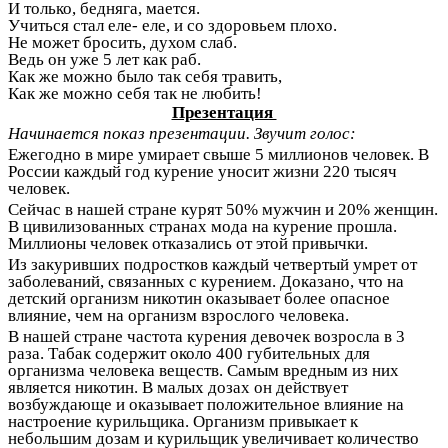
И только, бедняга, мается.
Учиться стал еле- еле, и со здоровьем плохо.
Не может бросить, духом слаб.
Ведь он уже 5 лет как раб.
Как же можно было так себя травить,
Как же можно себя так не любить!
Презентация
Начинается показ презентации. Звучит голос:
Ежегодно в мире умирает свыше 5 миллионов человек. В
России каждый год курение уносит жизни 220 тысяч
человек.
Сейчас в нашей стране курят 50% мужчин и 20% женщин.
В цивилизованных странах мода на курение прошла.
Миллионы человек отказались от этой привычки.
Из закуривших подростков каждый четвертый умрет от
заболеваний, связанных с курением. Доказано, что на
детский организм никотин оказывает более опасное
влияние, чем на организм взрослого человека.
В нашей стране частота курения девочек возросла в 3
раза. Табак содержит около 400 губительных для
организма человека веществ. Самым вредным из них
является никотин. В малых дозах он действует
возбуждающе и оказывает положительное влияние на
настроение курильщика. Организм привыкает к
небольшим дозам и курильщик увеличивает количество