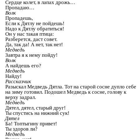
Сердце колет, в лапах дрожь…
Пропадаю…
Волк
Пропадешь,
Если к Дятлу не пойдешь!
Надо к Дятлу обратиться!
Он у нас такая птица:
Разберется, даст совет.
Да, так да! А нет, так нет!
Медведь
Завтра я к нему пойду!
Волк
А найдешь его?
Медведь
Найду!
Рассказчик
Разыскал Медведь Дятла. Тот на старой сосне дупло себе
на зиму готовил. Подошел Медведь к сосне, голову к
верху задрал.
Медведь
Дятел, дятел, старый друг!
Ты спустись на нижний сук!
Дятел
Ба! Топтыгину привет!
Ты здоров ли?
Медведь