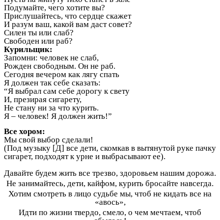
Подумайте, чего хотите вы?
Прислушайтесь, что сердце скажет
И разум ваш, какой вам даст совет?
Силен ты или слаб?
Свободен или раб?
Курильщик:
Запомни: человек не слаб,
Рожден свободным. Он не раб.
Сегодня вечером как лягу спать
Я должен так себе сказать:
“Я выбрал сам себе дорогу к свету
И, презирая сигарету,
Не стану ни за что курить.
Я – человек! Я должен жить!”
Все хором:
Мы свой выбор сделали!
(Под музыку [Д] все дети, скомкав в вытянутой руке пачку
сигарет, подходят к урне и выбрасывают ее).
Давайте будем жить все трезво, здоровьем нашим дорожа.
Не занимайтесь, дети, кайфом, курить бросайте навсегда.
Хотим смотреть в лицо судьбе мы, чтоб не кидать все на
«авось»,
Идти по жизни твердо, смело, о чем мечтаем, чтоб