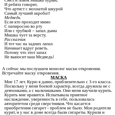
Смел и ловок Мишка бурый,
И ребята говорят,
Что артист с мохнатой шкурой
Самый лучший акробат!
Медведь
Если кто проходит мимо
С папиросою во рту
Или с трубкой – запах дыма
Мишка чует за версту.
Рассказчик
И тот час на задних лапах
Начинает вдруг реветь.
Потому что этот запах
Не выносит наш Медведь!
А сейчас мы послушаем монолог маски откровения.
Встречайте маску откровения.
МАСКА
Мне 17 лет. Курю я давно, приблизительно с 3-го класса.
Поскольку у меня боевой характер, всегда дружила не с
девчонками, а с мальчишками. Они меня научили курить.
Курить мне нравится. Испытывала приятное
наслаждение, уверенность в себе, пользовалась
авторитетом среди сверстников. Что касается
приобретения сигарет - проблем не было. Мои родители
курят, и у нас в доме всегда были сигареты. Курили и