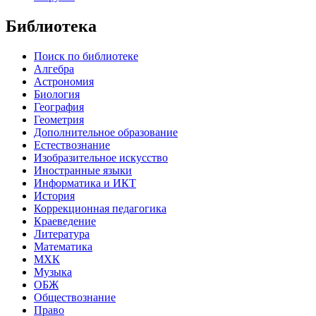
Библиотека
Поиск по библиотеке
Алгебра
Астрономия
Биология
География
Геометрия
Дополнительное образование
Естествознание
Изобразительное искусство
Иностранные языки
Информатика и ИКТ
История
Коррекционная педагогика
Краеведение
Литература
Математика
МХК
Музыка
ОБЖ
Обществознание
Право