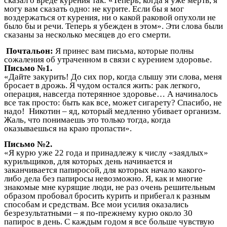
сказал о вреде курения так: «Теперь, когда я уже мертв, я
могу вам сказать одно: не курите. Если бы я мог
воздержаться от курения, ни о какой раковой опухоли не
было бы и речи. Теперь я убежден в этом». Эти слова были
сказаны за несколько месяцев до его смерти.
Почтальон:
Я принес вам письма, которые полны
сожаления об утраченном в связи с курением здоровье.
Письмо №1.
«Дайте закурить! До сих пор, когда слышу эти слова, меня
бросает в дрожь. Я чудом остался жить: рак легкого,
операция, навсегда потерянное здоровье… А начиналось
все так просто: быть как все, может сигарету? Спасибо, не
надо! Никотин – яд, который медленно убивает организм.
Жаль, что понимаешь это только тогда, когда
оказываешься на краю пропасти».
Письмо №2.
«Я курю уже 22 года и принадлежу к числу «заядлых»
курильщиков, для которых день начинается и
заканчивается папиросой, для которых начало какого-
либо дела без папиросы невозможно. Я, как и многие
знакомые мне курящие люди, не раз очень решительным
образом пробовал бросить курить и прибегал к разным
способам и средствам. Все мои усилия оказались
безрезультатными – я по-прежнему курю около 30
папирос в день. С каждым годом я все больше чувствую