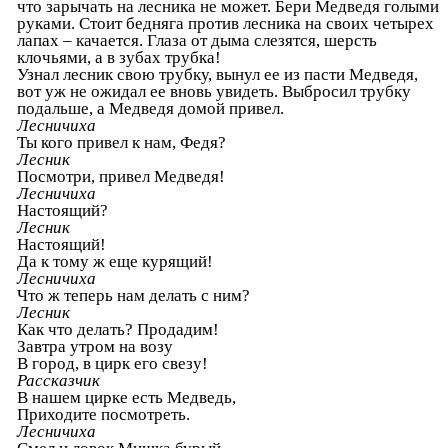
что зарычать на лесника не может. Бери Медведя голыми
руками. Стоит бедняга против лесника на своих четырех
лапах – качается. Глаза от дыма слезятся, шерсть
клочьями, а в зубах трубка!
Узнал лесник свою трубку, вынул ее из пасти Медведя,
вот уж не ожидал ее вновь увидеть. Выбросил трубку
подальше, а Медведя домой привел.
Лесничиха
Ты кого привел к нам, Федя?
Лесник
Посмотри, привел Медведя!
Лесничиха
Настоящий?
Лесник
Настоящий!
Да к тому ж еще курящий!
Лесничиха
Что ж теперь нам делать с ним?
Лесник
Как что делать? Продадим!
Завтра утром на возу
В город, в цирк его свезу!
Рассказчик
В нашем цирке есть Медведь,
Приходите посмотреть.
Лесничиха