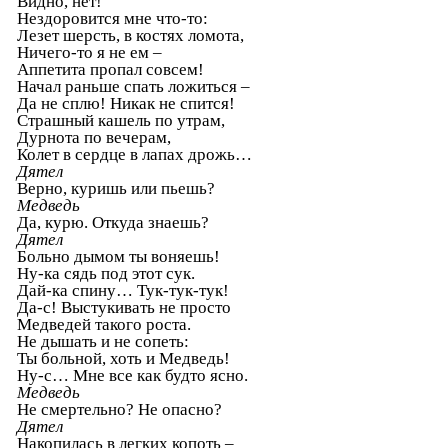
Видно, нет!
Нездоровится мне что-то:
Лезет шерсть, в костях ломота,
Ничего-то я не ем –
Аппетита пропал совсем!
Начал раньше спать ложиться –
Да не сплю! Никак не спится!
Страшный кашель по утрам,
Дурнота по вечерам,
Колет в сердце в лапах дрожь…
Дятел
Верно, куришь или пьешь?
Медведь
Да, курю. Откуда знаешь?
Дятел
Больно дымом ты воняешь!
Ну-ка сядь под этот сук.
Дай-ка спину… Тук-тук-тук!
Да-с! Выстукивать не просто
Медведей такого роста.
Не дышать и не сопеть:
Ты больной, хоть и Медведь!
Ну-с… Мне все как будто ясно.
Медведь
Не смертельно? Не опасно?
Дятел
Накопилась в легких копоть –