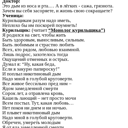
Доктор:
Это дым из носа и рта.… А в лёгких - сажа, грязнота.
Зачем вы себя засоряете, и жизнь свою сокращаете?
Ученица:
Курильщикам разум надо иметь,
Неплохо бы им поскорей поумнеть!
Курильщик:
(читает
“Монолог курильщика”)
Я родился на свет, чтобы жить
Быть здоровым, выносливым, сильным.
Быть любимым и страстно любить
Всех, кто рядом, любовью взаимной.
Лишь подрос, захотелось тогда
Ощущений отменных и острых.
Думал я: “Ну, какая беда,
Если я закурю папироску!”
И поплыл никотиновый дым
Надо мной в голубой круговерти.
Все живое бессильно пред ним –
Ядом замедленной смерти
Сорок лет, а отравлена кровь,
Кашель лающий – нет просто мочи
Всем постыл. Тут, какая любовь…
Нет покоя ни днем и ни ночью.
И плывет никотиновый дым
Надо мной в голубой круговерти.
Обречен, умереть молодым
Я от яда замедленной смерти.