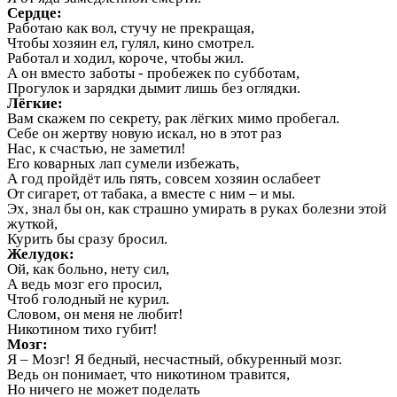
Сердце:
Работаю как вол, стучу не прекращая,
Чтобы хозяин ел, гулял, кино смотрел.
Работал и ходил, короче, чтобы жил.
А он вместо заботы - пробежек по субботам,
Прогулок и зарядки дымит лишь без оглядки.
Лёгкие:
Вам скажем по секрету, рак лёгких мимо пробегал.
Себе он жертву новую искал, но в этот раз
Нас, к счастью, не заметил!
Его коварных лап сумели избежать,
А год пройдёт иль пять, совсем хозяин ослабеет
От сигарет, от табака, а вместе с ним – и мы.
Эх, знал бы он, как страшно умирать в руках болезни этой
жуткой,
Курить бы сразу бросил.
Желудок:
Ой, как больно, нету сил,
А ведь мозг его просил,
Чтоб голодный не курил.
Словом, он меня не любит!
Никотином тихо губит!
Мозг:
Я – Мозг! Я бедный, несчастный, обкуренный мозг.
Ведь он понимает, что никотином травится,
Но ничего не может поделать