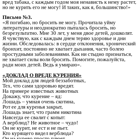
вред табака, с каждым годом моя ненависть к нему растет,
но не курить его не могу! И таких, как я, большинство!»
Письмо №3.
«Я погибаю, но бросить не могу. Прочитала уйму
литературы и неоднократно пыталась бросить, но
безрезультатно. Мне 30 лет, у меня двое детей, дошколят.
Я чувствую, как с каждым днем теряю здоровье и дни
жизни. Обследовалась: в сердце отклонения, хронический
бронхит, постоянно не хватает дыхания, часто болею
простудными заболеваниями. Как ни стыдно признаться,
не хватает силы воли бросить. Помогите, пожалуйста,
ради моих детей. Ведь я умираю».
«ДОКЛАД О ВРЕДЕ КУРЕНИЯ»
Мой доклад для людей беззаботных,
Тех, что сами здоровью вредят.
На примере известных животных
Докажу, что курение – яд:
Лошадь – умная очень скотина,
Рот ее для куренья закрыт,
Лошадь знает, что грамм никотина
Навсегда ее свалит с копыт:
А верблюд? Не животное – чудо!
Он не курит, не ест и не пьет.
Кто курящего видел верблюда?
Он на курево просто плюет.