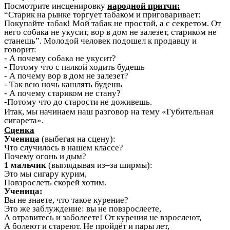
Посмотрите инсценировку
народной притчи:
“Старик на рынке торгует табаком и приговаривает:
Покупайте табак! Мой табак не простой, а с секретом. От
него собака не укусит, вор в дом не залезет, стариком не
станешь”. Молодой человек подошел к продавцу и
говорит:
- А почему собака не укусит?
- Потому что с палкой ходить будешь
- А почему вор в дом не залезет?
- Так всю ночь кашлять будешь
- А почему стариком не стану?
-Потому что до старости не доживешь.
Итак, мы начинаем наш разговор на тему «Губительная
сигарета».
Сценка
Ученица
(выбегая на сцену):
Что случилось в нашем классе?
Почему огонь и дым?
1 мальчик
(выглядывая из–за ширмы):
Это мы сигару курим,
Повзрослеть скорей хотим.
Ученица:
Вы не знаете, что такое курение?
Это же заблуждение: вы не повзрослеете,
А отравитесь и заболеете! От курения не взрослеют,
А болеют и стареют. Не пройдёт и пары лет,