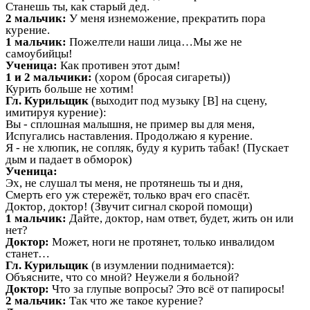
Станешь ты, как старый дед.
2 мальчик:
У меня изнеможение, прекратить пора
курение.
1 мальчик:
Пожелтели наши лица…Мы же не
самоубийцы!
Ученица:
Как противен этот дым!
1 и 2 мальчики:
(хором (бросая сигареты))
Курить больше не хотим!
Гл. Курильщик
(выходит под музыку [В] на сцену,
имитируя курение):
Вы - сплошная малышня, не пример вы для меня,
Испугались наставления. Продолжаю я курение.
Я - не хлюпик, не сопляк, буду я курить табак! (Пускает
дым и падает в обморок)
Ученица:
Эх, не слушал ты меня, не протянешь ты и дня,
Смерть его уж стережёт, только врач его спасёт.
Доктор, доктор! (Звучит сигнал скорой помощи)
1 мальчик:
Дайте, доктор, нам ответ, будет, жить он или
нет?
Доктор:
Может, ноги не протянет, только инвалидом
станет…
Гл. Курильщик
(в изумлении поднимается):
Объясните, что со мной? Неужели я больной?
Доктор:
Что за глупые вопросы? Это всё от папиросы!
2 мальчик:
Так что же такое курение?