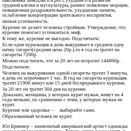
школьника замедляется рост, ухудшается развитие
грудной клетки и мускулатуры, раннее появление морщин,
повышенная раздражительность, ухудшение памяти,
ослабление концентрации зрительного восприятия,
низкая успеваемость.
Курение не делает человека стройным. Утверждение, что
курение помогает успокоиться, миф.
К тому же, курение не выгодно. Подсчитаем:
Если один курильщик в день выкуривает в среднем одну
пачку сигарет(средняя цена 20р.),то в год он тратит на
сигареты 7200р.
Можно подсчитать, что за 20 лет он потратит 144000р.
Подсчитаем:
Человек на выкуривание одной сигареты тратит 3 минуты,
в день он затрачивает 1 час. В год на сигареты курильщик
тратит 21900 минут или 15 дней беспрерывного курения.
За 20 лет он тратит 304 дня на курение.
Доказано, женщины, у которых курят мужья, живут на 4
года меньше, по сравнению с теми, у которых мужья не
курят.
Курение или здоровье – выбирайте сами.
Образованный человек не курит.
Юл Бриннер – знаменитый американский артист однажды