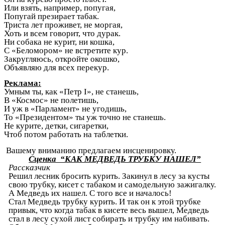
Или взять, например, попугая,
Попугай презирает табак.
Триста лет проживет, не моргая,
Хоть и всем говорит, что дурак.
Ни собака не курит, ни кошка,
С «Беломором» не встретите кур.
Закругляюсь, откройте окошко,
Объявляю для всех перекур.
Реклама:
Умным ты, как «Петр I», не станешь,
В «Космос» не полетишь,
И уж в «Парламент» не угодишь,
То «Президентом» ты уж точно не станешь.
Не курите, детки, сигаретки,
Чтоб потом работать на таблетки.
Вашему вниманию предлагаем инсценировку.
Сценка “КАК МЕДВЕДЬ ТРУБКУ НАШЕЛ”
Рассказчик
Решил лесник бросить курить. Закинул в лесу за кусты
свою трубку, кисет с табаком и самодельную зажигалку.
А Медведь их нашел. С того все и началось!
Стал Медведь трубку курить. И так он к этой трубке
привык, что когда табак в кисете весь вышел, Медведь
стал в лесу сухой лист собирать и трубку им набивать.