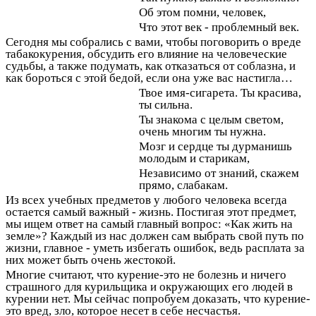
Об этом помни, человек,
Что этот век - проблемный век.
Сегодня мы собрались с вами, чтобы поговорить о вреде
табакокурения, обсудить его влияние на человеческие
судьбы, а также подумать, как отказаться от соблазна, и
как бороться с этой бедой, если она уже вас настигла…
Твое имя-сигарета. Ты красива,
ты сильна.
Ты знакома с целым светом,
очень многим ты нужна.
Мозг и сердце ты дурманишь
молодым и старикам,
Независимо от знаний, скажем
прямо, слабакам.
Из всех учебных предметов у любого человека всегда
остается самый важный - жизнь. Постигая этот предмет,
мы ищем ответ на самый главный вопрос: «Как жить на
земле»? Каждый из нас должен сам выбрать свой путь по
жизни, главное - уметь избегать ошибок, ведь расплата за
них может быть очень жестокой.
Многие считают, что курение-это не болезнь и ничего
страшного для курильщика и окружающих его людей в
курении нет. Мы сейчас попробуем доказать, что курение-
это вред, зло, которое несет в себе несчастья.