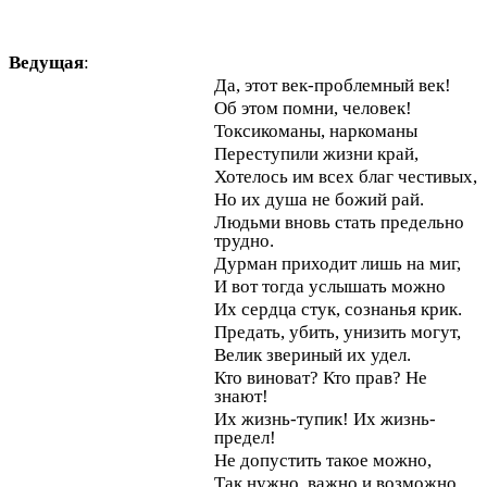
Ведущая
:
Да, этот век-проблемный век!
Об этом помни, человек!
Токсикоманы, наркоманы
Переступили жизни край,
Хотелось им всех благ честивых,
Но их душа не божий рай.
Людьми вновь стать предельно
трудно.
Дурман приходит лишь на миг,
И вот тогда услышать можно
Их сердца стук, сознанья крик.
Предать, убить, унизить могут,
Велик звериный их удел.
Кто виноват? Кто прав? Не
знают!
Их жизнь-тупик! Их жизнь-
предел!
Не допустить такое можно,
Так нужно, важно и возможно.