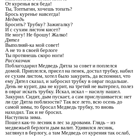
От куренья вся беда!
Ты, Топтыгин, хочешь топать?
Брось куренье навсегда!
Медведь
Бросить? Трубку? Зажигалку?
И с сухим листом кисет?
Не могу! Не брошу! Жалко!
Дятел
Выполняй-ка мой совет!
А не то в своей берлоге
Ты протянешь скоро ноги!
Рассказчик
Поблагодарил Медведь Дятла за совет и поплелся
домой. Приплелся, присел на пенек, достал трубку, набил
ее сухим листом, хотел было закурить, да вспомнил, что
ему Дятел сказал, и забросил трубку в овраг подальше.
День не курит, два не курит, на третий не вытерпел, полез
в овраг искать трубку. Искал, искал – насилу нашел.
Закурил. Сидит, дым пускает, а сам прислушивается: нет
ли где Дятла поблизости? Так все лето, всю осень до
самой зимы, то бросал Медведь трубку, то вновь
находил. Так и не бросил.
Наступила зима.
Пошел как-то лесник в лес за дровами. Глядь – из
медвежьей берлоги дым валит. Удивился лесник,
заглянул в берлогу, а там Медведь от курения так ослаб,