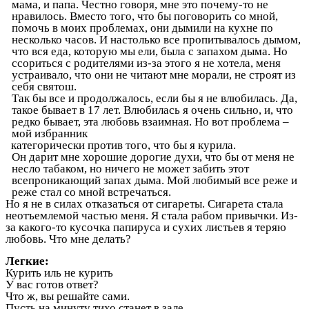
мама, и папа. Честно говоря, мне это почему-то не
нравилось. Вместо того, что бы поговорить со мной,
помочь в моих проблемах, они дымили на кухне по
несколько часов. И настолько все пропитывалось дымом,
что вся еда, которую мы ели, была с запахом дыма. Но
ссориться с родителями из-за этого я не хотела, меня
устраивало, что они не читают мне морали, не строят из
себя святош.
Так бы все и продолжалось, если бы я не влюбилась. Да,
такое бывает в 17 лет. Влюбилась я очень сильно, и, что
редко бывает, эта любовь взаимная. Но вот проблема –
мой избранник
категорически против того, что бы я курила.
Он дарит мне хорошие дорогие духи, что бы от меня не
несло табаком, но ничего не может забить этот
всепроникающий запах дыма. Мой любимый все реже и
реже стал со мной встречаться.
Но я не в силах отказаться от сигареты. Сигарета стала
неотъемлемой частью меня. Я стала рабом привычки. Из-
за какого-то кусочка папируса и сухих листьев я теряю
любовь. Что мне делать?
Легкие:
Курить иль не курить
У вас готов ответ?
Что ж, вы решайте сами.
Пусть на минуту тихо станет в зале