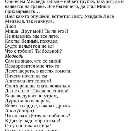
Обо всем Медведь забыл – набьет трубку, закурит, да и
валяется на травке. Все бы ничего, да стал Миша
прихварывать…
Шел как-то опушкой, встретил Лису. Увидала Лиса
Медведя, так и ахнула.
Лиса
Миша! Друг мой! Ты ли это?!
Не видались мы все лето.
Как ты, бедный, похудел,
Будто целый год не ел!
Что с тобою? Ты больной?
Медведь
Сам не знаю, что со мной!
Нездоровится мне что-то:
Лезет шерсть, в костях ломота,
Ничего почти не ем –
Аппетита нет совсем!
Стал я раньше спать ложиться –
Да не сплю! Никак не спится!
Кашель душит по утрам,
Дурнота по вечерам,
Колет в сердце, в лапах дрожь…
Лиса (добро)
Что ж ты к Дятлу не пойдешь?
К Дятлу надо обратиться!
Он у нас такая птица!
Сразу скажет, что к чему.