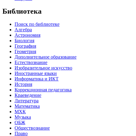
Библиотека
Поиск по библиотеке
Алгебра
Астрономия
Биология
География
Геометрия
Дополнительное образование
Естествознание
Изобразительное искусство
Иностранные языки
Информатика и ИКТ
История
Коррекционная педагогика
Краеведение
Литература
Математика
МХК
Музыка
ОБЖ
Обществознание
Право