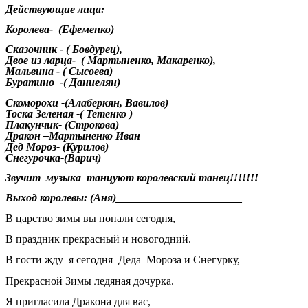
Действующие лица:
Королева- (Ефеменко)
Сказочник - ( Бовдурец),
Двое из ларца- ( Мартыненко, Макаренко),
Мальвина - ( Сысоева)
Буратино -( Даниелян)
Скоморохи -(Алаберкян, Вавилов)
Тоска Зеленая -( Тетенко )
Плакунчик- (Строкова)
Дракон –Мартыненко Иван
Дед Мороз- (Курилов)
Снегурочка-(Варич)
Звучит музыка танцуют королевский танец!!!!!!!
Выход королевы: (Аня)_______________________
В царство зимы вы попали сегодня,
В праздник прекрасный и новогодний.
В гости жду я сегодня Деда Мороза и Снегурку,
Прекрасной Зимы ледяная дочурка.
Я пригласила Дракона для вас,