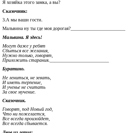
Я хозяйка этого замка, а вы?
Сказочник:
3.А мы ваши гости.
Мальвина ну ты где моя дорогая?_______________________
Мальвина. Я здесь!
Могут даже у ребят
Сбыться все желания,
Нужно только, говорят,
Приложить старания._________________________
Буратино.
Не лениться, не зевать,
И иметь терпение,
И ученье не считать
За свое мучение.
Сказочник.
Говорят, под Новый год,
Что ни пожелается,
Все всегда произойдет,
Все всегда сбывается.
Двое из ларца:.