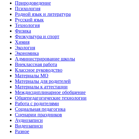
Природоведение
Психология
Родной язык и литература
Русский язык
Технология
Физика
Физкультура и спорт
Химия
Экология
Экономика
Администрирование школы
Внеклассная работа
Классное руководство
Материалы МО
Материалы для родителей
Материалы к аттестации
Междисциплинарное обобщение
Общепедагогические технологии
Работа с родителями
Социальная педагогика
Сценарии праздников
Аудиозаписи
Видеозаписи
Разное