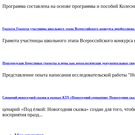
Программа составлена на основе программы и пособий Колеснико
Грамота Грамота участницы школьного этапа Всероссийского конкурса профессиона
Грамота участницы школьного этапа Всероссийского конкурса п
Новгородские берестяные грамоты и церы как археологические документальные свид
Представление опыта написания исследовательской работы "Но
Сценарий новогодней сказки в рамках КТД «Новогодний серпантин» Новогодняя ска
ценарий «Под ёлкой: Новогодняя сказка» создан для того, чт
восприятия празд...