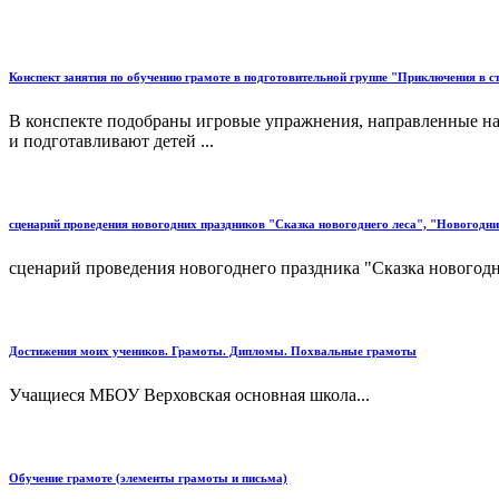
Конспект занятия по обучению грамоте в подготовительной группе "Приключения в с
В конспекте подобраны игровые упражнения, направленные на 
и подготавливают детей ...
сценарий проведения новогодних праздников "Сказка новогоднего леса", "Новогодн
сценарий проведения новогоднего праздника "Сказка новогодне
Достижения моих учеников. Грамоты. Дипломы. Похвальные грамоты
Учащиеся МБОУ Верховская основная школа...
Обучение грамоте (элементы грамоты и письма)