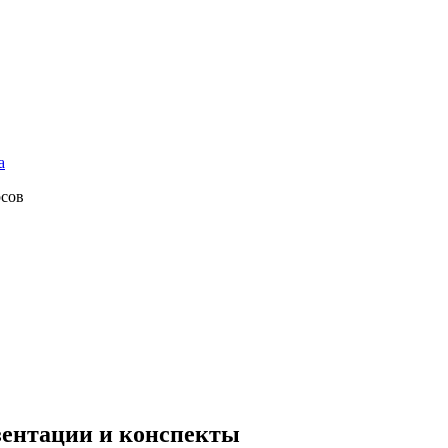
а
рсов
езентации и конспекты