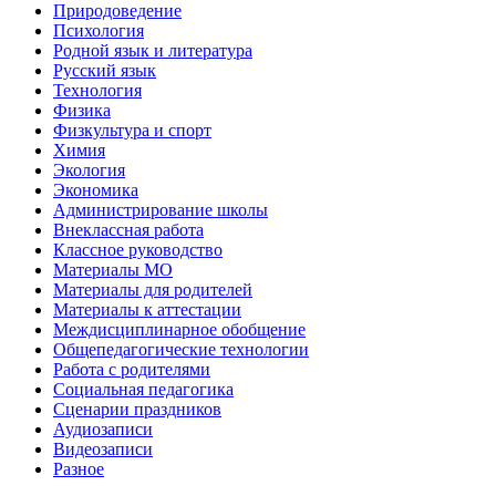
Природоведение
Психология
Родной язык и литература
Русский язык
Технология
Физика
Физкультура и спорт
Химия
Экология
Экономика
Администрирование школы
Внеклассная работа
Классное руководство
Материалы МО
Материалы для родителей
Материалы к аттестации
Междисциплинарное обобщение
Общепедагогические технологии
Работа с родителями
Социальная педагогика
Сценарии праздников
Аудиозаписи
Видеозаписи
Разное