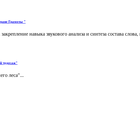
тране Грамоты "
закрепление навыка звукового анализа и синтеза состава слова
ий чудесаж"
го леса"...