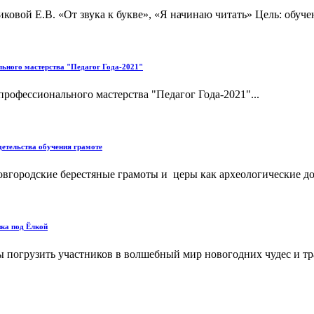
вой Е.В. «От звука к букве», «Я начинаю читать» Цель: обучени
льного мастерства "Педагог Года-2021"
рофессионального мастерства "Педагог Года-2021"...
етельства обучения грамоте
вгородские берестяные грамоты и церы как археологические док
зка под Ёлкой
обы погрузить участников в волшебный мир новогодних чудес и 