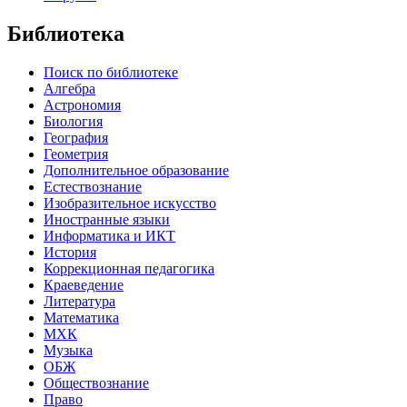
Библиотека
Поиск по библиотеке
Алгебра
Астрономия
Биология
География
Геометрия
Дополнительное образование
Естествознание
Изобразительное искусство
Иностранные языки
Информатика и ИКТ
История
Коррекционная педагогика
Краеведение
Литература
Математика
МХК
Музыка
ОБЖ
Обществознание
Право