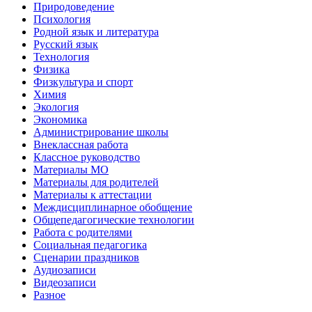
Природоведение
Психология
Родной язык и литература
Русский язык
Технология
Физика
Физкультура и спорт
Химия
Экология
Экономика
Администрирование школы
Внеклассная работа
Классное руководство
Материалы МО
Материалы для родителей
Материалы к аттестации
Междисциплинарное обобщение
Общепедагогические технологии
Работа с родителями
Социальная педагогика
Сценарии праздников
Аудиозаписи
Видеозаписи
Разное