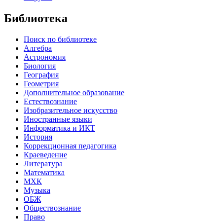
Библиотека
Поиск по библиотеке
Алгебра
Астрономия
Биология
География
Геометрия
Дополнительное образование
Естествознание
Изобразительное искусство
Иностранные языки
Информатика и ИКТ
История
Коррекционная педагогика
Краеведение
Литература
Математика
МХК
Музыка
ОБЖ
Обществознание
Право