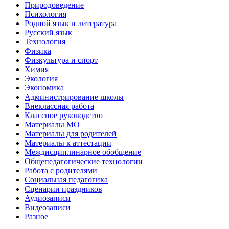
Природоведение
Психология
Родной язык и литература
Русский язык
Технология
Физика
Физкультура и спорт
Химия
Экология
Экономика
Администрирование школы
Внеклассная работа
Классное руководство
Материалы МО
Материалы для родителей
Материалы к аттестации
Междисциплинарное обобщение
Общепедагогические технологии
Работа с родителями
Социальная педагогика
Сценарии праздников
Аудиозаписи
Видеозаписи
Разное