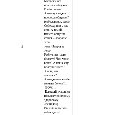
Бесполезное/
полезное общение.
В чём польза?
А что нужно для
процесса общения?
(собеседники, тема)
Собеседники у нас
есть. А темой
нашего общения
станет – Здоровье
тела
2
тема «Здоровье
тела»
Ребята, вы часто
болеете? Чем чаще
всего? А какие ещё
болезни знаете?
Знаете, как
лечиться?
А что делать, чтобы
меньше болеть?..
(ЗОЖ…
Каждый
учащийся
называет по одному
здоровому
«деянию»)
Вы лично всё это
соблюдаете?..