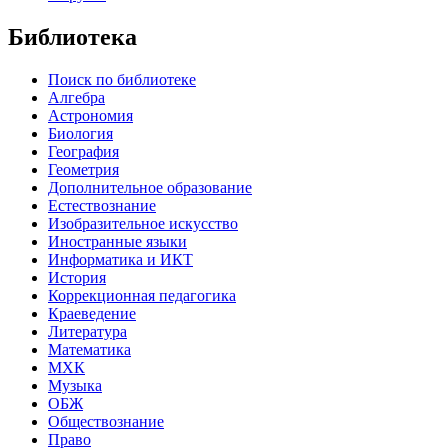
Библиотека
Поиск по библиотеке
Алгебра
Астрономия
Биология
География
Геометрия
Дополнительное образование
Естествознание
Изобразительное искусство
Иностранные языки
Информатика и ИКТ
История
Коррекционная педагогика
Краеведение
Литература
Математика
МХК
Музыка
ОБЖ
Обществознание
Право