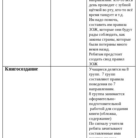
день проводит с зубной
щёткой во рту, кто-то всё
время танцует и т.д.
Им надо помочь,
составить им правила
ЗОЖ, которые они будут
рады соблюдать, как
законы страны, которые
были потеряны много
веков назад.
Ребятам предстоит
создать свод правил
ЗОЖ
Книгосоздание
Учащиеся делятся на 8
групп. 7 групп
составляют правила
поведения по 7
направлениям.
8 группа занимается
оформительно-
подготовительной
работой для создания
книги (обложка,
содержание)
По сигналу учителя
ребята зачитывают
составленные ими