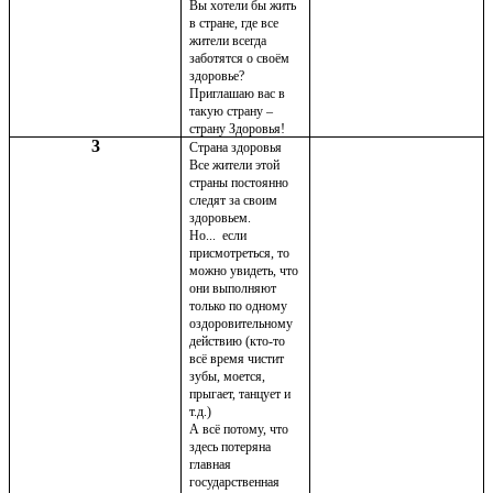
Вы хотели бы жить
в стране, где все
жители всегда
заботятся о своём
здоровье?
Приглашаю вас в
такую страну –
страну Здоровья!
3
Страна здоровья
Все жители этой
страны постоянно
следят за своим
здоровьем.
Но... если
присмотреться, то
можно увидеть, что
они выполняют
только по одному
оздоровительному
действию (кто-то
всё время чистит
зубы, моется,
прыгает, танцует и
т.д.)
А всё потому, что
здесь потеряна
главная
государственная