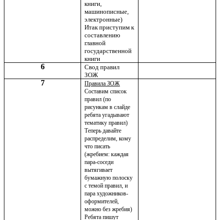
книги,
машинописные,
электронные)
Итак приступим к
составлению
главной
государственной
книги
6
Свод правил
ЗОЖ
7
Правила ЗОЖ
Составим список
правил (по
рисункам в слайде
ребята угадывают
тематику правил)
Теперь давайте
распределим, кому
что писать
(жребием: каждая
пара-соседи
вытягивает
бумажную полоску
с темой правил, и
пара художников-
оформителей,
можно без жребия)
Ребята пишут