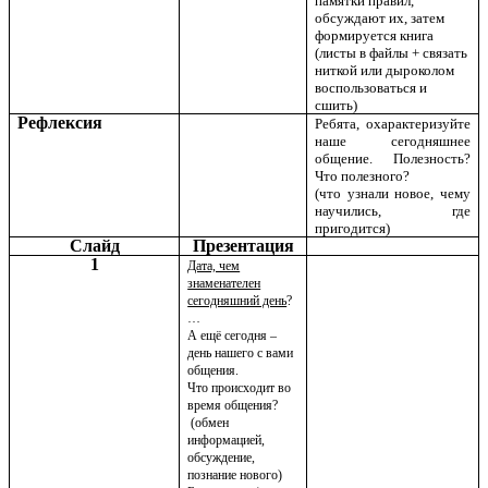
памятки правил,
обсуждают их, затем
формируется книга
(листы в файлы + связать
ниткой или дыроколом
воспользоваться и
сшить)
Рефлексия
Ребята, охарактеризуйте
наше сегодняшнее
общение. Полезность?
Что полезного?
(что узнали новое, чему
научились, где
пригодится)
Слайд
Презентация
1
Дата, чем
знаменателен
сегодняшний день
?
…
А ещё сегодня –
день нашего с вами
общения.
Что происходит во
время общения?
(обмен
информацией,
обсуждение,
познание нового)