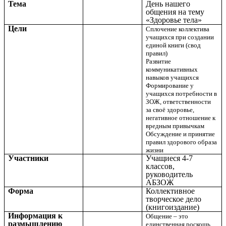
Тема
День нашего
общения на тему
«Здоровье тела»
Цели
Сплочение коллектива
учащихся при создании
единой книги (свод
правил)
Развитие
коммуникативных
навыков учащихся
Формирование у
учащихся потребности в
ЗОЖ, ответственности
за своё здоровье,
негативное отношение к
вредным привычкам
Обсуждение и принятие
правил здорового образа
жизни
Участники
Учащиеся 4-7
классов,
руководитель
АБЗОЖ
Форма
Коллективное
творческое дело
(книгоиздание)
Информация к
Общение – это
размышлению
единственная роскошь,