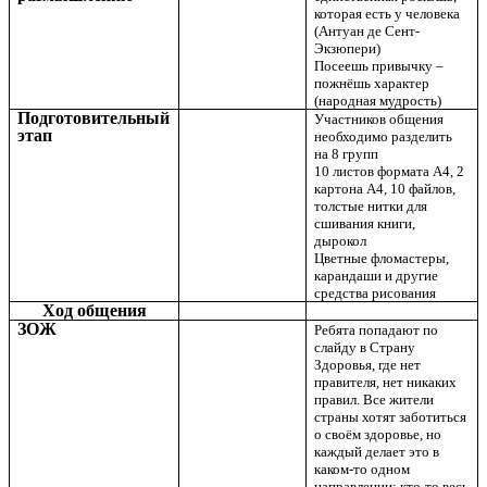
которая есть у человека
(Антуан де Сент-
Экзюпери)
Посеешь привычку –
пожнёшь характер
(народная мудрость)
Подготовительный
Участников общения
этап
необходимо разделить
на 8 групп
10 листов формата А4, 2
картона А4, 10 файлов,
толстые нитки для
сшивания книги,
дырокол
Цветные фломастеры,
карандаши и другие
средства рисования
Ход общения
ЗОЖ
Ребята попадают по
слайду в Страну
Здоровья, где нет
правителя, нет никаких
правил. Все жители
страны хотят заботиться
о своём здоровье, но
каждый делает это в
каком-то одном
направлении: кто-то весь