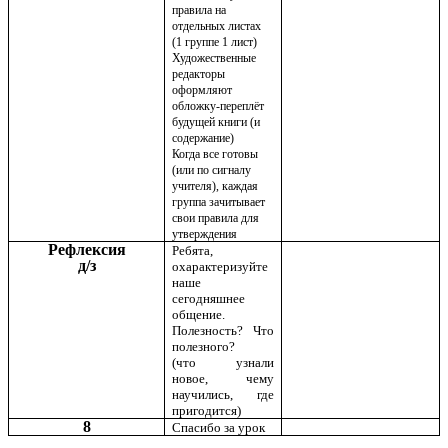
правила на
отдельных листах
(1 группе 1 лист)
Художественные
редакторы
оформляют
обложку-переплёт
будущей книги (и
содержание)
Когда все готовы
(или по сигналу
учителя), каждая
группа зачитывает
свои правила для
утверждения
Рефлексия
Ребята,
д/з
охарактеризуйте
наше
сегодняшнее
общение.
Полезность? Что
полезного?
(что узнали
новое, чему
научились, где
пригодится)
8
Спасибо за урок