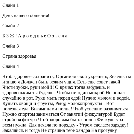
Слайд 1
День нашего общения!
Слайд 2
Б З Ж ! А р о о д в ь е О з т е л а
Слайд 3
Страна здоровья
Слайд 4
Чтоб здоровье сохранить, Организм свой укрепить, Знаешь ты
и знаю я Должен быть режим у дня. Есть еще совет такой ,
Чисти зубки, руки мой!!! О врачах тогда забудешь, и
здоровеньким ты будешь . Чтобы ни один микроб Не попал
случайно в рот, Руки мыть перед едой Нужно мылом и водой.
Кушать овощи и фрукты, Рыбу, молокопродукты - Вот
полезная еда, Витаминами полна! Чтоб успешно развиваться
Нужно спортом заниматься От занятий физкультурой Будет
стройная фигура Чтоб здоровым быть сполна Физкультура
всем нужна. Для начала по порядку - Утром сделаем зарядку!
Закаляйся, и тогда Не страшна тебе хандра На прогулку