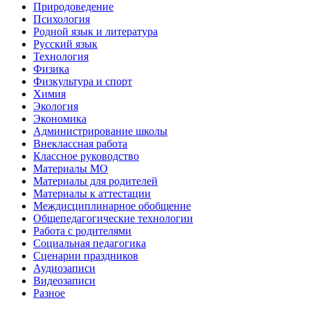
Природоведение
Психология
Родной язык и литература
Русский язык
Технология
Физика
Физкультура и спорт
Химия
Экология
Экономика
Администрирование школы
Внеклассная работа
Классное руководство
Материалы МО
Материалы для родителей
Материалы к аттестации
Междисциплинарное обобщение
Общепедагогические технологии
Работа с родителями
Социальная педагогика
Сценарии праздников
Аудиозаписи
Видеозаписи
Разное