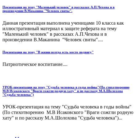
Презентация на тему "Маленький человек" в рассказах А.П.Чехова и в
произведении В.Маканина "Человек свиты".
Данная презентация выполнена ученицами 10 класса как
иллюстративный материал к защите реферата на тему
"Маленький человек" в рассказах А.П.Чехова и в
произведении В.Маканина "Человек свиты"....
Презентация на тему "В жизни всегда есть место подвигу"
Патриотическое воспитание....
УРОК-презентация на тему "Судьба человека в годы войны"(По стихотворению
М.В Исаковского "Враги сожгли родную хату" и по рассказу М.А.Шолохова
"Судьба человека")
УРОК-презентация на тему "Судьба человека в годы войны"
(По стихотворению М.В Исаковского "Враги сожгли родную
хату" и по рассказу М.А.Шолохова "Судьба человека")...