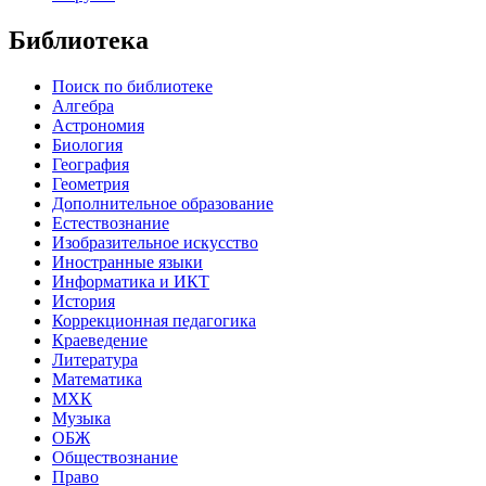
Библиотека
Поиск по библиотеке
Алгебра
Астрономия
Биология
География
Геометрия
Дополнительное образование
Естествознание
Изобразительное искусство
Иностранные языки
Информатика и ИКТ
История
Коррекционная педагогика
Краеведение
Литература
Математика
МХК
Музыка
ОБЖ
Обществознание
Право