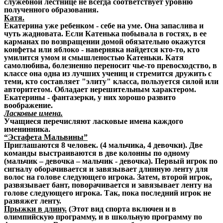
служебной лестнице не всегда соответствует уровню
полученного образования.
Катя.
Екатерина уже ребенком - себе на уме. Она запаслива и
чуть жадновата. Если Катенька побывала в гостях, в ее
карманах по возвращении домой обязательно окажутся
конфеты или яблоко - наверняка найдется кто-то, кто
умилится умом и смышленостью Катеньки. Катя
самолюбива, болезненно переносит чье-то превосходство, в
классе она одна из лучших учениц и стремится дружить с
теми, кто составляет "элиту" класса, пользуется силой или
авторитетом. Обладает нерешительным характером.
Екатерины - фантазерки, у них хорошо развито
воображение.
Ласковые имена.
Учащиеся перечисляют ласковые имена каждого
именинника.
“Эстафета Мальвины”
Приглашаются 8 человек. (4 мальчика, 4 девочки). Две
команды выстраиваются в две колонны по одному
(мальчик – девочка – мальчик - девочка). Первый игрок по
сигналу оборачивается и завязывает длинную ленту для
волос на голове следующего игрока. Затем, второй игрок,
развязывает бант, поворачивается и завязывает ленту на
голове следующего игрока. Так, пока последний игрок не
развяжет ленту.
Прыжки в длину.
(Этот вид спорта включен и в
олимпийскую программу, и в школьную программу по