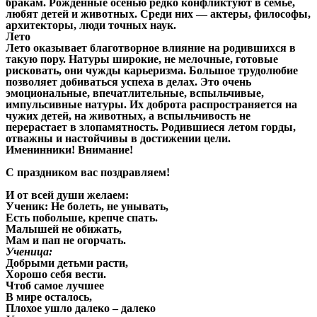
бракам. Рожденные осенью редко конфликтуют в семье,
любят детей и животных. Среди них — актеры, философы,
архитекторы, люди точных наук.
Лето
Лето оказывает благотворное влияние на родившихся в
такую пору. Натуры широкие, не мелочные, готовые
рисковать, они чужды карьеризма. Большое трудолюбие
позволяет добиваться успеха в делах. Это очень
эмоциональные, впечатлительные, вспыльчивые,
импульсивные натуры. Их доброта распространяется на
чужих детей, на животных, а вспыльчивость не
перерастает в злопамятность. Родившиеся летом горды,
отважны и настойчивы в достижении цели.
Именинники! Внимание!
С праздником вас поздравляем!
И от всей души желаем:
Ученик: Не болеть, не унывать,
Есть побольше, крепче спать.
Малышей не обижать,
Мам и пап не огорчать.
Ученица:
Добрыми детьми расти,
Хорошо себя вести.
Чтоб самое лучшее
В мире осталось,
Плохое ушло далеко – далеко