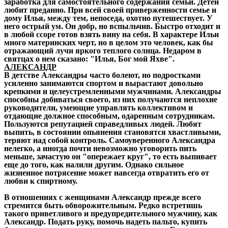
заработка для самостоятельного содержания семьи. Детей
любит преданно. При всей своей приверженности семье и
дому Илья, между тем, непоседа, охотно путешествует. У
него острый ум. Он добр, но вспыльчив. Быстро отходит и
в любой ссоре готов взять вину на себя. В характере Ильи
много материнских черт, но в целом это человек, как бы
отражающий лучи яркого теплого солнца. Недаром в
святцах о нем сказано: "Илья, Бог мой Яхве".
АЛЕКСАНДР
В детстве Александры часто болеют, но подростками
усиленно занимаются спортом и вырастают довольно
крепкими и целеустремленными мужчинами. Александры
способны добиваться своего, из них получаются неплохие
руководители, умеющие управлять коллективом и
отдающие должное способным, одаренным сотрудникам.
Пользуются репутацией справедливых людей. Любят
выпить, в состоянии опьянения становятся хвастливыми,
теряют над собой контроль. Самоуверенного Александра
нелегко, а иногда почти невозможно уговорить пить
меньше, зачастую он "опережает круг", то есть выпивает
еще до того, как налили другим. Однако сильное
жизненное потрясение может навсегда отвратить его от
любви к спиртному.
В отношениях с женщинами Александр прежде всего
стремится быть обворожительным. Редко встретишь
такого приветливого и предупредительного мужчину, как
Александр. Подать руку, помочь надеть пальто, купить