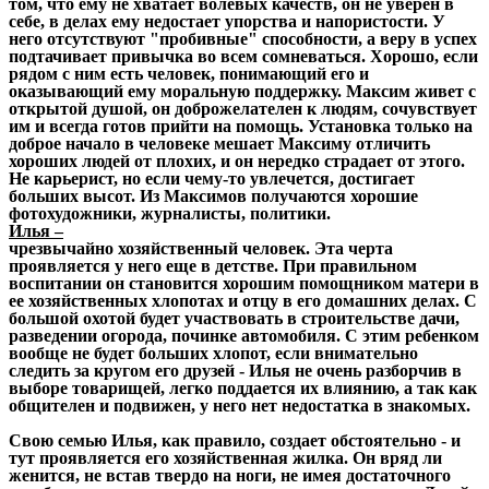
том, что ему не хватает волевых качеств, он не уверен в
себе, в делах ему недостает упорства и напористости. У
него отсутствуют "пробивные" способности, а веру в успех
подтачивает привычка во всем сомневаться. Хорошо, если
рядом с ним есть человек, понимающий его и
оказывающий ему моральную поддержку. Максим живет с
открытой душой, он доброжелателен к людям, сочувствует
им и всегда готов прийти на помощь. Установка только на
доброе начало в человеке мешает Максиму отличить
хороших людей от плохих, и он нередко страдает от этого.
Не карьерист, но если чему-то увлечется, достигает
больших высот. Из Максимов получаются хорошие
фотохудожники, журналисты, политики.
Илья –
чрезвычайно хозяйственный человек. Эта черта
проявляется у него еще в детстве. При правильном
воспитании он становится хорошим помощником матери в
ее хозяйственных хлопотах и отцу в его домашних делах. С
большой охотой будет участвовать в строительстве дачи,
разведении огорода, починке автомобиля. С этим ребенком
вообще не будет больших хлопот, если внимательно
следить за кругом его друзей - Илья не очень разборчив в
выборе товарищей, легко поддается их влиянию, а так как
общителен и подвижен, у него нет недостатка в знакомых.
Свою семью Илья, как правило, создает обстоятельно - и
тут проявляется его хозяйственная жилка. Он вряд ли
женится, не встав твердо на ноги, не имея достаточного