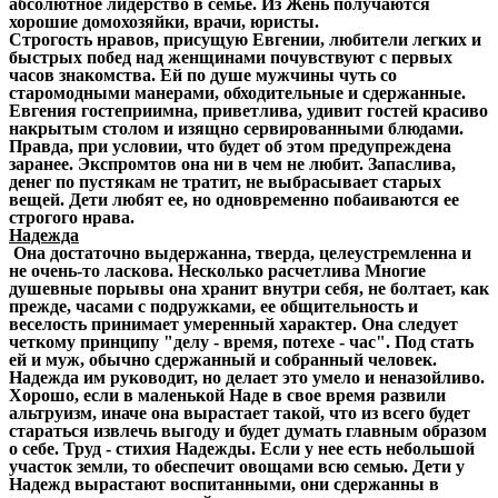
абсолютное лидерство в семье. Из Жень получаются
хорошие домохозяйки, врачи, юристы.
Строгость нравов, присущую Евгении, любители легких и
быстрых побед над женщинами почувствуют с первых
часов знакомства. Ей по душе мужчины чуть со
старомодными манерами, обходительные и сдержанные.
Евгения гостеприимна, приветлива, удивит гостей красиво
накрытым столом и изящно сервированными блюдами.
Правда, при условии, что будет об этом предупреждена
заранее. Экспромтов она ни в чем не любит. Запаслива,
денег по пустякам не тратит, не выбрасывает старых
вещей. Дети любят ее, но одновременно побаиваются ее
строгого нрава.
Надежда
Она достаточно выдержанна, тверда, целеустремленна и
не очень-то ласкова. Несколько расчетлива Многие
душевные порывы она хранит внутри себя, не болтает, как
прежде, часами с подружками, ее общительность и
веселость принимает умеренный характер. Она следует
четкому принципу "делу - время, потехе - час". Под стать
ей и муж, обычно сдержанный и собранный человек.
Надежда им руководит, но делает это умело и неназойливо.
Хорошо, если в маленькой Наде в свое время развили
альтруизм, иначе она вырастает такой, что из всего будет
стараться извлечь выгоду и будет думать главным образом
о себе. Труд - стихия Надежды. Если у нее есть небольшой
участок земли, то обеспечит овощами всю семью. Дети у
Надежд вырастают воспитанными, они сдержанны в