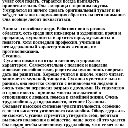
умеет себя подать, старается всегда выглядеть
привлекательно. Она - модница с хорошим вкусом.
Умудряется из ничего сделать оригинальный туалет и не
забудет заставить окружающих обратить на него внимание.
Она вообще любит похвастаться.
Алины - способные люди. Работают они в разных
областях, есть среди них инженеры и художники, врачи и
продавцы, журналисты и архитекторы, музыканты и
педагоги, хотя последняя профессия, учитывая
невыдержанный характер таких женщин, им
противопоказана.
Сусанна.
Сусанна похожа на отца и внешне, и упрямым
характером. Самостоятельна с пеленок и наделена
многими способностями, родителям нужно лишь вовремя
дать им развиться. Хорошо учится в школе, много читает,
занимается музыкой, танцами. Сусанна чувствительна и
ранима, она нелегко сходится с незнакомыми людьми и
очень тяжело переносит разрыв с друзьями. Их упрямство
и строптивость - причина многих осложнений в
отношениях с людьми, помеха в семейной жизни. Очень
трудолюбивы, до одержимости, осенние Сусанны.
Обладает высокой степенью чувствительности, особенно
если это касается уязвленного самолюбия. Обиду сдержать
не сможет. Сусанна стремится утвердить себя, добиться
высокого положения в обществе, чаще всего ей это удается
благодаря необыкновенному трудолюбию, хотя ее место на