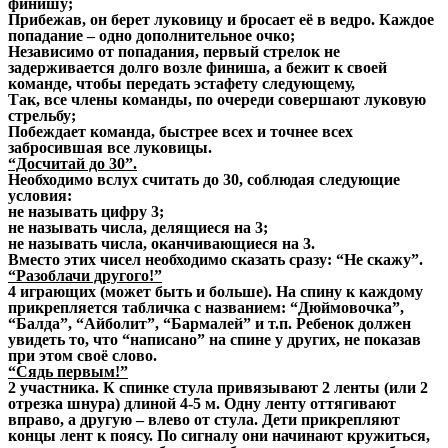
финишу;
Прибежав, он берет луковицу и бросает её в ведро. Каждое
попадание – одно дополнительное очко;
Независимо от попадания, первый стрелок не
задерживается долго возле финиша, а бежит к своей
команде, чтобы передать эстафету следующему,
Так, все члены команды, по очереди совершают луковую
стрельбу;
Побеждает команда, быстрее всех и точнее всех
забросившая все луковицы.
“Досчитай до 30”.
Необходимо вслух считать до 30, соблюдая следующие
условия:
не называть цифру 3;
не называть числа, делящиеся на 3;
не называть числа, оканчивающиеся на 3.
Вместо этих чисел необходимо сказать сразу: “Не скажу”.
“Разоблачи другого!”
4 играющих (может быть и больше). На спину к каждому
прикрепляется табличка с названием: “Дюймовочка”,
“Балда”, “Айболит”, “Бармалей” и т.п. Ребенок должен
увидеть то, что “написано” на спине у других, не показав
при этом своё слово.
“Сядь первым!”
2 участника. К спинке стула привязывают 2 ленты (или 2
отрезка шнура) длиной 4-5 м. Одну ленту оттягивают
вправо, а другую – влево от стула. Дети прикрепляют
концы лент к поясу. По сигналу они начинают кружиться,