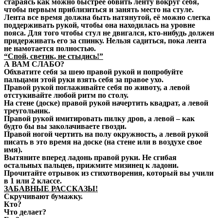
стараясь как можно быстрее обвить ленту вокруг себя,
чтобы первым приблизиться и занять место на стуле.
Лента все время должна быть натянутой, её можно слегка
поддерживать рукой, чтобы она находилась на уровне
пояса. Для того чтобы стул не двигался, кто-нибудь должен
придерживать его за спинку. Нельзя садиться, пока лента
не намотается полностью.
“Спой, светик, не стыдись!”
А ВАМ СЛАБО?
Обхватите себя за шею правой рукой и попробуйте
пальцами этой руки взять себя за правое ухо.
Правой рукой поглаживайте себя по животу, а левой
отстукивайте любой ритм по столу.
На стене (доске) правой рукой начертить квадрат, а левой
треугольник.
Правой рукой имитировать пилку дров, а левой – как
будто бы вы заколачиваете гвозди.
Правой ногой чертить на полу окружность, а левой рукой
писать в это время на доске (на стене или в воздухе свое
имя).
Вытяните вперед ладонь правой руки. Не сгибая
остальных пальцев, прижмите мизинец к ладони.
Прочитайте отрывок из стихотворения, который вы учили
в 1 или 2 классе.
ЗАБАВНЫЕ РАССКАЗЫ!
Скручивают бумажку.
Кто?
Что делает?