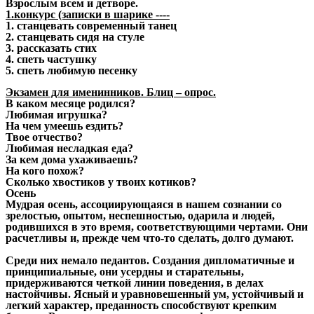
Взрослым всем и детворе.
1.конкурс (записки в шарике ----
1. станцевать современный танец
2. станцевать сидя на стуле
3. рассказать стих
4. спеть частушку
5. спеть любимую песенку
Экзамен для именинников. Блиц – опрос.
В каком месяце родился?
Любимая игрушка?
На чем умеешь ездить?
Твое отчество?
Любимая несладкая еда?
За кем дома ухаживаешь?
На кого похож?
Сколько хвостиков у твоих котиков?
Осень
Мудрая осень, ассоциирующаяся в нашем сознании со
зрелостью, опытом, неспешностью, одарила и людей,
родившихся в это время, соответствующими чертами. Они
расчетливы и, прежде чем что-то сделать, долго думают.
Среди них немало педантов. Создания дипломатичные и
принципиальные, они усердны и старательны,
придерживаются четкой линии поведения, в делах
настойчивы. Ясный и уравновешенный ум, устойчивый и
легкий характер, преданность способствуют крепким