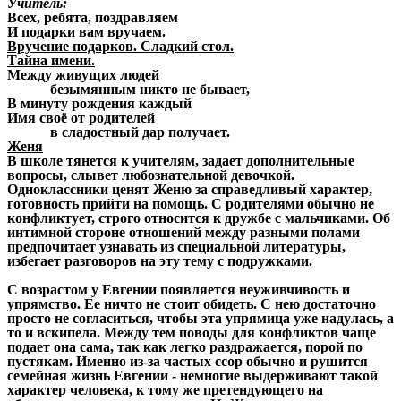
Учитель:
Всех, ребята, поздравляем
И подарки вам вручаем.
Вручение подарков. Сладкий стол.
Тайна имени.
Между живущих людей
безымянным никто не бывает,
В минуту рождения каждый
Имя своё от родителей
в сладостный дар получает.
Женя
В школе тянется к учителям, задает дополнительные
вопросы, слывет любознательной девочкой.
Одноклассники ценят Женю за справедливый характер,
готовность прийти на помощь. С родителями обычно не
конфликтует, строго относится к дружбе с мальчиками. Об
интимной стороне отношений между разными полами
предпочитает узнавать из специальной литературы,
избегает разговоров на эту тему с подружками.
С возрастом у Евгении появляется неуживчивость и
упрямство. Ее ничто не стоит обидеть. С нею достаточно
просто не согласиться, чтобы эта упрямица уже надулась, а
то и вскипела. Между тем поводы для конфликтов чаще
подает она сама, так как легко раздражается, порой по
пустякам. Именно из-за частых ссор обычно и рушится
семейная жизнь Евгении - немногие выдерживают такой
характер человека, к тому же претендующего на