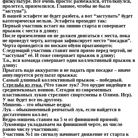
физкультуре. Все очень просто: разбежался, оттолкнулся,
пролетел, приземлился. Главное, чтобы не было
“заступа”).
В нашей эстафете не будет разбега, а вот “заступать” будет
категорически нельзя. Эстафета проходит так:
Первый участник встает на линию старта и совершает
прыжок с места в длину;
После приземления он не должен двигаться с места, пока
не проведут черту, которая зафиксирует место “посадки”.
Черта проводится по носкам обуви прыгающего;
Следующий участник ставит ноги прямо перед чертой, не
“заступая” её. И тоже совершает прыжок в длину;
Т.о., вся команда совершает один коллективный прыжок в
длину;
Прыгать надо аккуратно и не падать при посадке – иначе
аннулируется результат прыжка;
Самый длинный коллективный прыжок – победный.
Стрельба из лука.
(Что такое лук? Это орудие индейцев и
средневековых воинов. Сегодня из современных
пластиковых луков стреляют спортсмены в Олимп. Игр).
У нас будет все по-другому.
Мишень – это обычные ведра;
Лук – обыкновенный репчатый лук, если найдется в
достаточном кол-ве;
Ведро-мишень ставим на 5 м от финишной прямой;
Луковицы укладываем на финишной черте, их число
равно числу участников;
Участник №1 по сигналу начинает движение от старта к