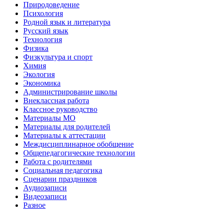
Природоведение
Психология
Родной язык и литература
Русский язык
Технология
Физика
Физкультура и спорт
Химия
Экология
Экономика
Администрирование школы
Внеклассная работа
Классное руководство
Материалы МО
Материалы для родителей
Материалы к аттестации
Междисциплинарное обобщение
Общепедагогические технологии
Работа с родителями
Социальная педагогика
Сценарии праздников
Аудиозаписи
Видеозаписи
Разное