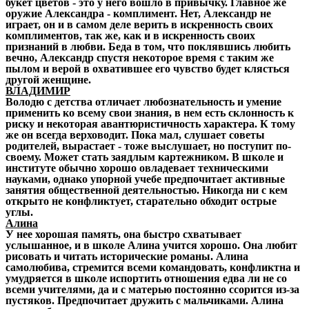
букет цветов - это у него вошло в привычку. Главное же
оружие Александра - комплимент. Нет, Александр не
играет, он и в самом деле верить в искренность своих
комплиментов, так же, как и в искренность своих
признаний в любви. Беда в том, что поклявшись любить
вечно, Александр спустя некоторое время с таким же
пылом и верой в охватившее его чувство будет клясться
другой женщине.
ВЛАДИМИР
Володю с детства отличает любознательность и умение
применить ко всему свои знания, в нем есть склонность к
риску и некоторая авантюристичность характера. К тому
же он всегда верховодит. Пока мал, слушает советы
родителей, вырастает - тоже выслушает, но поступит по-
своему. Может стать заядлым картежником. В школе и
институте обычно хорошо овладевает техническими
науками, однако упорной учебе предпочитает активные
занятия общественной деятельностью. Никогда ни с кем
открыто не конфликтует, старательно обходит острые
углы.
Алина
У нее хорошая память, она быстро схватывает
услышанное, и в школе Алина учится хорошо. Она любит
рисовать и читать исторические романы. Алина
самолюбива, стремится всеми командовать, конфликтна и
умудряется в школе испортить отношения едва ли не со
всеми учителями, да и с матерью постоянно ссорится из-за
пустяков. Предпочитает дружить с мальчиками. Алина