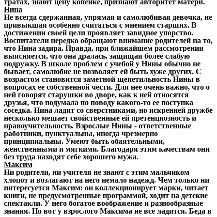
тратах, знают цену копейке, признают авторитет матери.
Нина
Не всегда сдержанная, упрямая и самолюбивая девочка, не
привыкшая особенно считаться с мнением старших. В
достижении своей цели проявляет завидное упорство.
Воспитатели нередко обращают внимание родителей на то,
что Нина задира. Правда, при ближайшем рассмотрении
выясняется, что она дралась, защищая более слабую
подружку. В школе проблем с учебой у Нины обычно не
бывает, самолюбие не позволяет ей быть хуже других. С
возрастом становится заметной щепетильность Нины в
вопросах ее собственной чести. Для нее очень важно, что о
ней говорят старушки во дворе, как к ней относятся
друзья, что подумала по поводу какого-то ее поступка
соседка. Нина ладит со сверстниками, но искренней дружбе
несколько мешает свойственные ей претенциозность и
нравоучительность. Взрослые Нины - ответственные
работники, пунктуальны, иногда чрезмерно
принципиальны. Умеют быть обаятельными,
женственными и мягкими. Благодаря этим качествам они
без труда находят себе хорошего мужа.
Максим
Ни родители, ни учителя не знают с этим мальчиком
хлопот и возлагают на него немало надежд. Чем только ни
интересуется Максим: он коллекционирует марки, читает
книги, не предусмотренные программой, ходит на детские
спектакли. У него богатое воображение и разнообразные
знания. Но вот у взрослого Максима не все ладится. Беда в