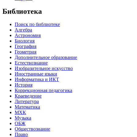
Библиотека
Поиск по библиотеке
Алгебра
Астрономия
Биология
География
Геометрия
Дополнительное образование
Естествознание
Изобразительное искусство
Иностранные языки
Информатика и ИКТ
История
Коррекционная педагогика
Краеведение
Литература
Математика
МХК
Музыка
ОБЖ
Обществознание
Право