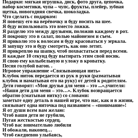
Подарки: мягкая игрушка, диск, фото друга, цепочка,
набор косметики, чупа – чупс, фрукты, плейер, зубная
щетка, новогодняя свечка, шоколадка.
Что сделать с подарком:
Я повешу его на верёвочку и буду носить на шее.
Я буду использовать это вместо ложки.
Я разделю это между друзьями, положив каждому в рот.
Я покрошу это в салат, полью майонезом и съем.
Я приколю это к волосам и буду красоваться у зеркала.
Я запущу это и буду смотреть, как оно летит.
Я прикреплю на шапку, чтоб похвастаться перед всеми.
Я каждые 10 секунд буду вытирать этим свой носик.
Я спою ему колыбельную и уложу в кроватку.
Песня голубой вагон. .
Игровое упражнение «Связывающая нить»
Клубок ниток передается из рук в руки (разматывая
клубок и наматывая его на руку) от детей к родителям.
Дети говорят: «Мои друзья для меня – это ...»,учителя:
«Наши дети для меня – это…». Клубок возвращается
обратно (сматывая нитку) со словами:
заметьте одну деталь в нашей игре, что нас, как и в жизни,
связывает одна ниточка под названием – «понимание»!
Я от души всем вам желаю:
Чтоб ваши дети не грубили,
Пугая жесткостью сердец.
Чтоб вас внимательно любили
И обожали, наконец…
Чтоб ежедневно улыбаясь,