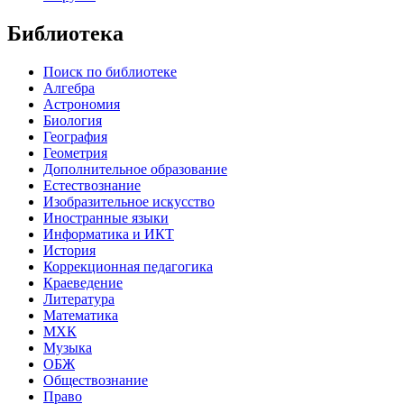
Библиотека
Поиск по библиотеке
Алгебра
Астрономия
Биология
География
Геометрия
Дополнительное образование
Естествознание
Изобразительное искусство
Иностранные языки
Информатика и ИКТ
История
Коррекционная педагогика
Краеведение
Литература
Математика
МХК
Музыка
ОБЖ
Обществознание
Право