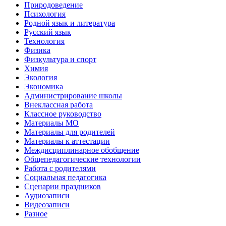
Природоведение
Психология
Родной язык и литература
Русский язык
Технология
Физика
Физкультура и спорт
Химия
Экология
Экономика
Администрирование школы
Внеклассная работа
Классное руководство
Материалы МО
Материалы для родителей
Материалы к аттестации
Междисциплинарное обобщение
Общепедагогические технологии
Работа с родителями
Социальная педагогика
Сценарии праздников
Аудиозаписи
Видеозаписи
Разное