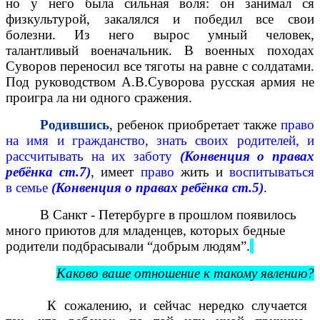
но у него была сильная воля: он занимал ся
физкультурой, закалялся и победил все свои
болезни. Из него вырос умный человек,
талантливый военачальник. В военных походах
Суворов переносил все тяготы на равне с солдатами.
Под руководством А.В.Суворова русская армия не
проигра ла ни одного сражения.
Родившись
, ребенок приобретает также
право
на имя и гражданство, знать своих родителей, и
рассчитывать на их заботу
(Конвенция о правах
ребёнка ст.7)
, имеет
право
жить и
воспитываться
в семье
(Конвенция о правах ребёнка ст.5)
.
В Санкт - Петербурге в прошлом появилось
много приютов для младенцев, которых бедные
родители подбрасывали “добрым людям”.
Каково ваше отношение к такому явлению?
К сожалению, и сейчас нередко случается