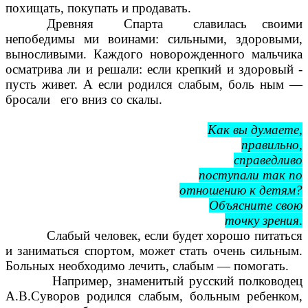
похищать, покупать и продавать.
Древняя Спарта славилась своими
непобедимы ми воинами: сильными, здоровыми,
выносливыми. Каждого новорожденного мальчика
осматрива ли и решали: если крепкий и здоровый -
пусть живет. А если родился слабым, боль ным —
бросали его вниз со скалы.
Как вы думаете,
правильно,
справедливо
поступали так по
отношению к детям?
Объясните свою
точку зрения
.
Слабый человек, если будет хорошо питаться
и заниматься спортом, может стать очень сильным.
Больных необходимо лечить, слабым — помогать.
Например, знаменитый русский полководец
А.В.Суворов родился слабым, больным ребенком,