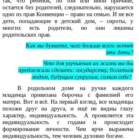
так, что ребенок, по той или иной причине,
остается без родителей, следовательно, нарушается
одно из прав Конвенции – право на семью. И не все
дети, попадающие в детский дом, – сироты, у
многих есть родители, но они лишены
родительских прав.
Как вы думаете, чего больше всего хотят
эти дети?
Что для улучшения их жизни вы бы
предложили сделать: государству, богатым
людям, будущим супругам, самим себе?
В родильном доме на ручке каждого
младенца привязана бирочка с фамилией его
матери. Вот и всё. На первый взгляд, все младенцы
похожи друг на друга, и ещё не видны глазу
характер, индивидуальность. А проявляется эта
индивидуальность с годами и происходит
формирование личности. Чем ярче выражена
индивидуальность, тем человек духовно богаче.