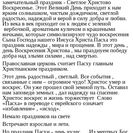
замечательный праздник - Светлое Христово
Воскресенье. Этот Великий День приходит к нам
ярким солнышком, чистым дождичком, светлой
радостью, надеждой и верой в силу добра и любви.
Из века в век приходит он к людям с зеленой
вербочкой, ароматным куличом и крашеными
яичками, которые символизируют чудо воскресения
Сына Господа нашего Иисуса Христа.Пасха это
праздник надежды , мира и прощения. В этот день ,
день Воскресения Христова , мы празднуем победу
добра над злыми силами , над смертью.
Православная церковь считает Пасху главным
Христианским праздником.
Этот день радостный , светлый. Все события ,
связанные с ним – огромное чудо! Христос умер и
воскрес. Он уже прошел свой земной путь. Оставил
нам заповеди земных , дал надежду на спасение.
Христос воскрес и жизнь торжествует Слово
«Пасха» в переводе с еврейского означает
«избавление» , «исход».
Немало праздников на свете
Встречают взрослые и лети.
Но праздник Пасхи - день чудес, Из мертвых Бог