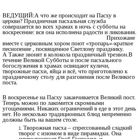
ВЕДУЩИЙ:А что же происходит на Пасху в
церкви? Праздничная пасхальная служба
совершается во всех храмах в ночь с субботы на
воскресение: вся она исполнена радости и ликования.
Прихожане
вместе с церковным хором поют «тропарь»-краткое
песнопение , посвященное Светлому празднику.
А Также звонят в колокола праздничный трезвон.В
течение Великой Субботы и после пасхального
богослужения в храмах освящают куличи,
творожные пасхи, яйца и всё, что приготовлено к
праздничному столу для разговения после Великого
поста.
В воскресенье на Пасху заканчивается Великий пост.
Теперь можно по лакомится скромными
угощениями. Никаких ограничений в еде в этот день
нет. Но несколько традиционных блюд непременно
должны быть на вашем столе.
Творожная пасха – спрессованный сладкий
творог с изюмом в виде пирамидки. Она
символизирует Гроб Господень и