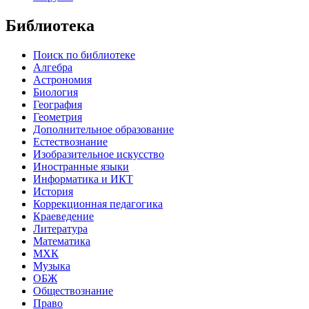
Библиотека
Поиск по библиотеке
Алгебра
Астрономия
Биология
География
Геометрия
Дополнительное образование
Естествознание
Изобразительное искусство
Иностранные языки
Информатика и ИКТ
История
Коррекционная педагогика
Краеведение
Литература
Математика
МХК
Музыка
ОБЖ
Обществознание
Право