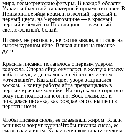
мира, геометрические фигуры. В каждой области
Украины был свой характерный орнамент и цвет. В
Прикарпатье яйца красили в желтый, красный и
черный цвета, на Черниговщине — в красный,
черный и белый, на Полтавщине — в желтый,
светло-зеленый, белый.
Писанку не рисовали, не расписывали, а писали на
сыром курином яйце. Всякая линия на писанке –
дуга.
Красить писанки полагалось с первым ударом
колокола. Сперва яйцо окуналось в желтую краску -
«яблоньку», и держалось в ней в течение трех
«отченашей». Каждый цвет узора защищался
воском. К концу работы яйца превращались в
черные мрачные колобки. Их опускали в горячую
воду или подносили к огню. Воск плавился, и
рождалась писанка, как рождается солнышко из
черноты ночи.
Чтобы писанка сияла, ее смазывали жиром. Клали
венчиком вокруг куличаЧтобы писанка сияла, ее
смазывали жиром. Клали венчиком вокруг кулича –