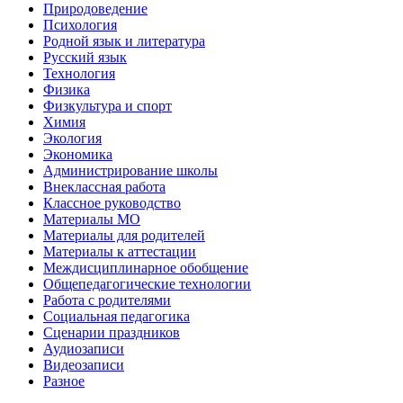
Природоведение
Психология
Родной язык и литература
Русский язык
Технология
Физика
Физкультура и спорт
Химия
Экология
Экономика
Администрирование школы
Внеклассная работа
Классное руководство
Материалы МО
Материалы для родителей
Материалы к аттестации
Междисциплинарное обобщение
Общепедагогические технологии
Работа с родителями
Социальная педагогика
Сценарии праздников
Аудиозаписи
Видеозаписи
Разное