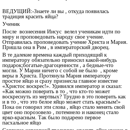
ВЕДУЩИЙ:-Знаете ли вы , откуда появилась
традиция красить яйца?
Ученик
После вознесения Иисус велел ученикам идти по
миру и проповедовать народу свое учение.
Отправилась проповедовать учение Христа и Мария.
Пришла она в Рим , в императорский дворец.
В те далекие времена каждый приходящий к
императору обязательно приносил какой-нибудь
подарок;богатые-драгоценности , а бедные-что
могли. У Марии ничего с собой не было , кроме
веры в Христа. Протянула Мария императору
простое яйцо и сразу признесла главное известие
«Христос воскрес!». Удивился император и сказал:
«Как можно поверить в то , что кто-то может
воскреснуть из мертвых? Трудно в это поверить как
и в то , что это белое яйцо может стать красным!»
Пока он говорил эти слова , яйцо стало менять свой
цвет оно порозовело , потемнело и наконец стало
ярко-красным. Так было подарено первое
пасхальное яйцо