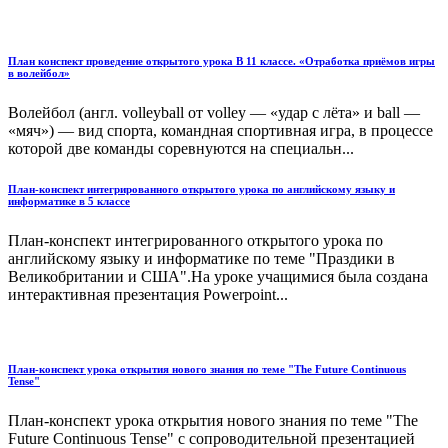
План конспект проведение открытого урока В 11 классе. «Отработка приёмов игры
в волейбол»
Волейбол (англ. volleyball от volley — «удар с лёта» и ball —
«мяч») — вид спорта, командная спортивная игра, в процессе
которой две команды соревнуются на специальн...
План-конспект интегрированного открытого урока по английскому языку и
информатике в 5 классе
План-конспект интегрированного открытого урока по
английскому языку и информатике по теме "Праздики в
Великобритании и США".На уроке учащимися была создана
интерактивная презентация Powerpoint...
План-конспект урока открытия нового знания по теме "The Future Continuous
Tense"
План-конспект урока открытия нового знания по теме "The
Future Continuous Tense" с сопроводительной презентацией