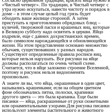
Согласно церковной традиции, красить яйца нужно в
«Чистый четверг». По традиции, в Чистый четверг с
утра нужно искупаться, навести чистоту и порядок в
доме – в этом случае целый год грязь будет
обходить ваше жилище стороной. А затем
приступать к приготовлению обрядовых блюд –
куличей, творожной пасхи и крашеных яиц, которые
в Великую субботу надо освятить в церкви. Яйцо
издревле, еще с давних дохристианских времен,
было символом нарождающейся и обновляющейся
жизни. На этом представлении основано множество
обычаев, существовавших у разных народов.
Существуют определенные правила росписи яиц,
которые нельзя нарушать. Все рисунки на яйце
должны располагаться по очень четкой схеме.
Считается, что в яйце заложено строение Вселенной,
поэтому и рисунок нельзя видоизменять
произвольно.
А знаете ли вы, что яйца, окрашенные в один цвет,
назывались крашенками; если на общем цветном
фоне обозначались пятна, полоски, крапинки
другого цвета — это была крапанка. Еще были
писанки — яйца, раскрашенные от руки сюжетными
или орнаментальными узорами.Для рисунка писанки
используют элементы растительного и животного