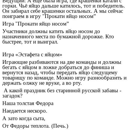
Ведущий: А еще была игра, где крашенки катали с
горки. Чьё яйцо дальше катилось, тот и победитель.
Он забирал себе крашенки остальных. А мы сейчас
поиграем в игру "Прокати яйцо носом”
Игра "Прокати яйцо носом”
Участники должны катить яйцо носом до
назначенного места по бумажной дорожке. Кто
быстрее, тот и выиграл.
Игра «Эстафета с яйцом»
Играющие разбиваются на две команды и должны
бегать с яйцом в ложке добраться до финиша и
вернутся назад, чтобы передать яйцо следущему
товарищу по команде. Можно игру разнообразить и
держать олжку не вруке, а во рту.
А какой праздник без старинной русской забавы -
загадок?
Наша толстая Федора
Наедается нескоро.
А зато когда сыта,
От Федоры теплота. (Печь.)