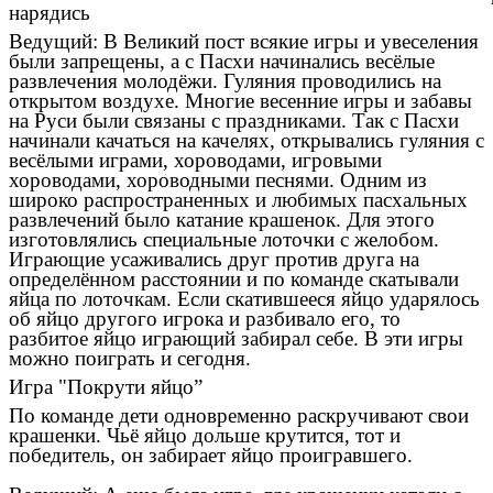
нарядись
Ведущий: В Великий пост всякие игры и увеселения
были запрещены, а с Пасхи начинались весёлые
развлечения молодёжи. Гуляния проводились на
открытом воздухе. Многие весенние игры и забавы
на Руси были связаны с праздниками. Так с Пасхи
начинали качаться на качелях, открывались гуляния с
весёлыми играми, хороводами, игровыми
хороводами, хороводными песнями. Одним из
широко распространенных и любимых пасхальных
развлечений было катание крашенок. Для этого
изготовлялись специальные лоточки с желобом.
Играющие усаживались друг против друга на
определённом расстоянии и по команде скатывали
яйца по лоточкам. Если скатившееся яйцо ударялось
об яйцо другого игрока и разбивало его, то
разбитое яйцо играющий забирал себе. В эти игры
можно поиграть и сегодня.
Игра "Покрути яйцо”
По команде дети одновременно раскручивают свои
крашенки. Чьё яйцо дольше крутится, тот и
победитель, он забирает яйцо проигравшего.