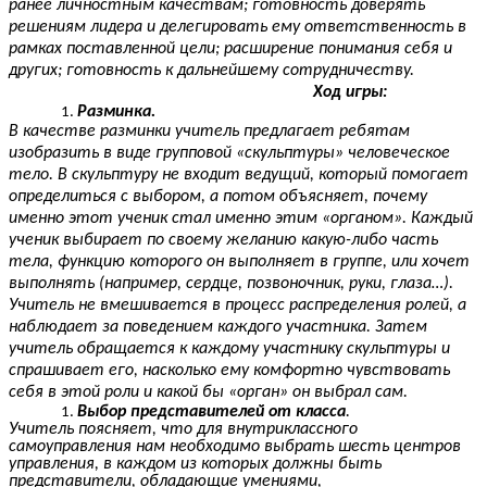
ранее личностным качествам; готовность доверять
решениям лидера и делегировать ему ответственность в
рамках поставленной цели; расширение понимания себя и
других; готовность к дальнейшему сотрудничеству.
Ход игры:
Разминка.
В качестве разминки учитель предлагает ребятам
изобразить в виде групповой «скульптуры» человеческое
тело. В скульптуру не входит ведущий, который помогает
определиться с выбором, а потом объясняет, почему
именно этот ученик стал именно этим «органом». Каждый
ученик выбирает по своему желанию какую-либо часть
тела, функцию которого он выполняет в группе, или хочет
выполнять (например, сердце, позвоночник, руки, глаза…).
Учитель не вмешивается в процесс распределения ролей, а
наблюдает за поведением каждого участника. Затем
учитель обращается к каждому участнику скульптуры и
спрашивает его, насколько ему комфортно чувствовать
себя в этой роли и какой бы «орган» он выбрал сам.
Выбор представителей от класса
.
Учитель поясняет, что для внутриклассного
самоуправления нам необходимо выбрать шесть центров
управления, в каждом из которых должны быть
представители, обладающие умениями,