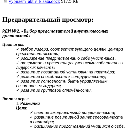
917.5 КБ
vybiraem_aktiv_klassa.docx
Предварительный просмотр:
РДИ №2. «Выбор представителей внутриклассных
должностей»
Цель игры:
выбор лидера, соответствующего целям центра
представительства;
расширение представлений о себе участников;
открытие и презентация учениками собственных
лидерских качеств;
развитие позитивной установки на партнёра;
развитие способности к сотрудничеству;
развитие готовности быть управляемым
позитивным лидером;
развитие групповой сплочённости.
Этапы игры:
Разминка
Цели:
снятие эмоциональной напряжённости;
развитие позитивной заинтересованности
в партнёре;
расширение представлений учащихся о себе,