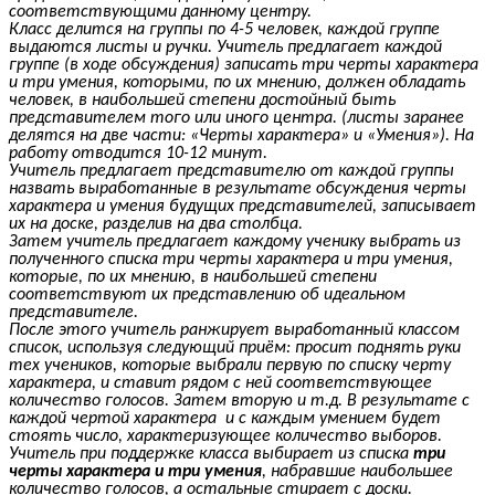
соответствующими данному центру.
Класс делится на группы по 4-5 человек, каждой группе
выдаются листы и ручки. Учитель предлагает каждой
группе (в ходе обсуждения) записать три черты характера
и три умения, которыми, по их мнению, должен обладать
человек, в наибольшей степени достойный быть
представителем того или иного центра. (листы заранее
делятся на две части: «Черты характера» и «Умения»). На
работу отводится 10-12 минут.
Учитель предлагает представителю от каждой группы
назвать выработанные в результате обсуждения черты
характера и умения будущих представителей, записывает
их на доске, разделив на два столбца.
Затем учитель предлагает каждому ученику выбрать из
полученного списка три черты характера и три умения,
которые, по их мнению, в наибольшей степени
соответствуют их представлению об идеальном
представителе.
После этого учитель ранжирует выработанный классом
список, используя следующий приём: просит поднять руки
тех учеников, которые выбрали первую по списку черту
характера, и ставит рядом с ней соответствующее
количество голосов. Затем вторую и т.д. В результате с
каждой чертой характера и с каждым умением будет
стоять число, характеризующее количество выборов.
Учитель при поддержке класса выбирает из списка
три
черты характера и три
умения
, набравшие наибольшее
количество голосов, а остальные стирает с доски.