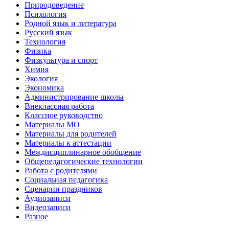
Природоведение
Психология
Родной язык и литература
Русский язык
Технология
Физика
Физкультура и спорт
Химия
Экология
Экономика
Администрирование школы
Внеклассная работа
Классное руководство
Материалы МО
Материалы для родителей
Материалы к аттестации
Междисциплинарное обобщение
Общепедагогические технологии
Работа с родителями
Социальная педагогика
Сценарии праздников
Аудиозаписи
Видеозаписи
Разное