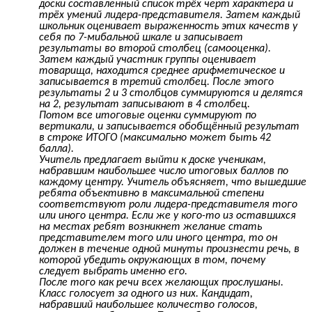
доски составленный список трёх черт характера и
трёх умений лидера-представителя. Затем каждый
школьник оценивает выраженность этих качеств у
себя по 7-мибальной шкале и записывает
результаты во второй столбец (самооценка).
Затем каждый участник группы оценивает
товарища, находится среднее арифметическое и
записывается в третий столбец. После этого
результаты 2 и 3 столбцов суммируются и делятся
на 2, результат записывают в 4 столбец.
Потом все итоговые оценки суммируют по
вертикали, и записывается обобщённый результат
в строке ИТОГО (максимально может быть 42
балла).
Учитель предлагает выйти к доске ученикам,
набравшим наибольшее число итоговых баллов по
каждому центру. Учитель объясняет, что вышедшие
ребята объективно в максимальной степени
соответствуют роли лидера-представителя того
или иного центра. Если же у кого-то из оставшихся
на местах ребят возникнет желание стать
представителем того или иного центра, то он
должен в течение одной минуты произнести речь, в
которой убедить окружающих в том, почему
следует выбрать именно его.
После того как речи всех желающих прослушаны.
Класс голосует за одного из них. Кандидат,
набравший наибольшее количество голосов,