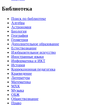
Библиотека
Поиск по библиотеке
Алгебра
Астрономия
Биология
География
Геометрия
Дополнительное образование
Естествознание
Изобразительное искусство
Иностранные языки
Информатика и ИКТ
История
Коррекционная педагогика
Краеведение
Литература
Математика
МХК
Музыка
ОБЖ
Обществознание
Право