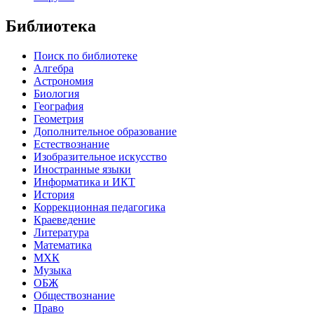
Библиотека
Поиск по библиотеке
Алгебра
Астрономия
Биология
География
Геометрия
Дополнительное образование
Естествознание
Изобразительное искусство
Иностранные языки
Информатика и ИКТ
История
Коррекционная педагогика
Краеведение
Литература
Математика
МХК
Музыка
ОБЖ
Обществознание
Право