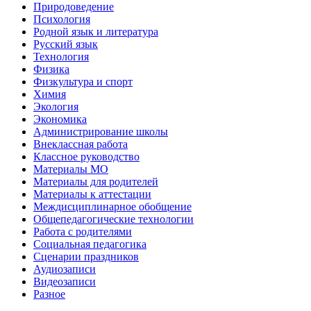
Природоведение
Психология
Родной язык и литература
Русский язык
Технология
Физика
Физкультура и спорт
Химия
Экология
Экономика
Администрирование школы
Внеклассная работа
Классное руководство
Материалы МО
Материалы для родителей
Материалы к аттестации
Междисциплинарное обобщение
Общепедагогические технологии
Работа с родителями
Социальная педагогика
Сценарии праздников
Аудиозаписи
Видеозаписи
Разное