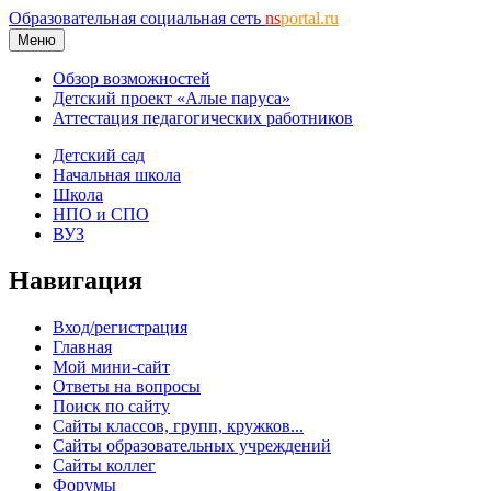
Образовательная социальная сеть
ns
portal.ru
Меню
Обзор возможностей
Детский проект «Алые паруса»
Аттестация педагогических работников
Детский сад
Начальная школа
Школа
НПО и СПО
ВУЗ
Навигация
Вход/регистрация
Главная
Мой мини-сайт
Ответы на вопросы
Поиск по сайту
Сайты классов, групп, кружков...
Сайты образовательных учреждений
Сайты коллег
Форумы